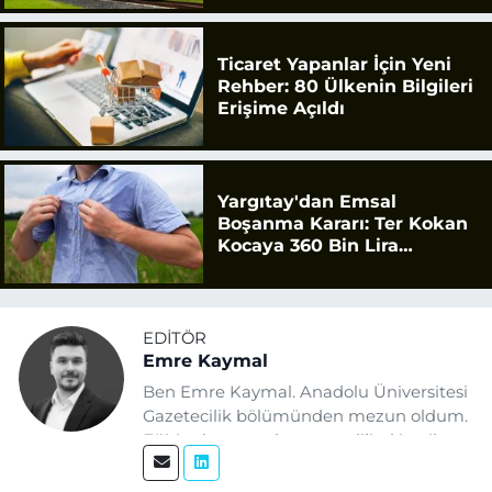
Ticaret Yapanlar İçin Yeni
Rehber: 80 Ülkenin Bilgileri
Erişime Açıldı
Yargıtay'dan Emsal
Boşanma Kararı: Ter Kokan
Kocaya 360 Bin Lira
Tazminat
EDITÖR
Emre Kaymal
Ben Emre Kaymal. Anadolu Üniversitesi
Gazetecilik bölümünden mezun oldum.
Eğitim hayatım boyunca dijital içerik
üretimi ve arama motoru
optimizasyonu (SEO) alanlarına ilgi