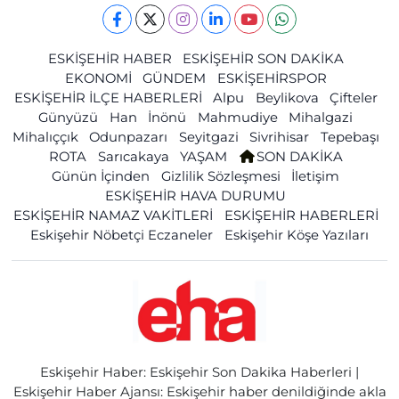
ESKİŞEHİR HABER
ESKİŞEHİR SON DAKİKA
EKONOMİ
GÜNDEM
ESKİŞEHİRSPOR
ESKİŞEHİR İLÇE HABERLERİ
Alpu
Beylikova
Çifteler
Günyüzü
Han
İnönü
Mahmudiye
Mihalgazi
Mihalıççık
Odunpazarı
Seyitgazi
Sivrihisar
Tepebaşı
ROTA
Sarıcakaya
YAŞAM
SON DAKİKA
Günün İçinden
Gizlilik Sözleşmesi
İletişim
ESKİŞEHİR HAVA DURUMU
ESKİŞEHİR NAMAZ VAKİTLERİ
ESKİŞEHİR HABERLERİ
Eskişehir Nöbetçi Eczaneler
Eskişehir Köşe Yazıları
Eskişehir Haber: Eskişehir Son Dakika Haberleri |
Eskişehir Haber Ajansı: Eskişehir haber denildiğinde akla