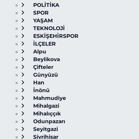
POLİTİKA
SPOR
YAŞAM
TEKNOLOJİ
ESKİŞEHİRSPOR
İLÇELER
Alpu
Beylikova
Çifteler
Günyüzü
Han
İnönü
Mahmudiye
Mihalgazi
Mihalıççık
Odunpazarı
Seyitgazi
Sivrihisar