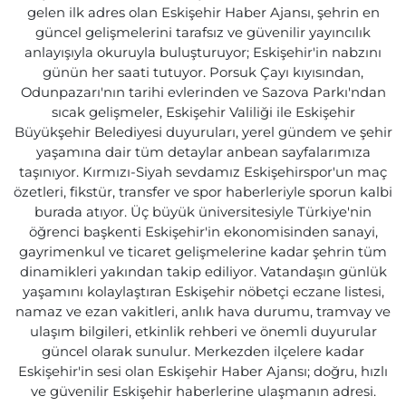
gelen ilk adres olan Eskişehir Haber Ajansı, şehrin en
güncel gelişmelerini tarafsız ve güvenilir yayıncılık
anlayışıyla okuruyla buluşturuyor; Eskişehir'in nabzını
günün her saati tutuyor. Porsuk Çayı kıyısından,
Odunpazarı'nın tarihi evlerinden ve Sazova Parkı'ndan
sıcak gelişmeler, Eskişehir Valiliği ile Eskişehir
Büyükşehir Belediyesi duyuruları, yerel gündem ve şehir
yaşamına dair tüm detaylar anbean sayfalarımıza
taşınıyor. Kırmızı-Siyah sevdamız Eskişehirspor'un maç
özetleri, fikstür, transfer ve spor haberleriyle sporun kalbi
burada atıyor. Üç büyük üniversitesiyle Türkiye'nin
öğrenci başkenti Eskişehir'in ekonomisinden sanayi,
gayrimenkul ve ticaret gelişmelerine kadar şehrin tüm
dinamikleri yakından takip ediliyor. Vatandaşın günlük
yaşamını kolaylaştıran Eskişehir nöbetçi eczane listesi,
namaz ve ezan vakitleri, anlık hava durumu, tramvay ve
ulaşım bilgileri, etkinlik rehberi ve önemli duyurular
güncel olarak sunulur. Merkezden ilçelere kadar
Eskişehir'in sesi olan Eskişehir Haber Ajansı; doğru, hızlı
ve güvenilir Eskişehir haberlerine ulaşmanın adresi.