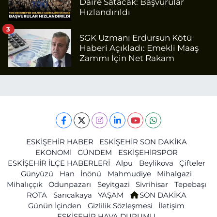
Daire Satacak: Başvurular
Hızlandırıldı
3
SGK Uzmanı Erdursun Kötü
Haberi Açıkladı: Emekli Maaş
Zammı İçin Net Rakam
ESKİŞEHİR HABER
ESKİŞEHİR SON DAKİKA
EKONOMİ
GÜNDEM
ESKİŞEHİRSPOR
ESKİŞEHİR İLÇE HABERLERİ
Alpu
Beylikova
Çifteler
Günyüzü
Han
İnönü
Mahmudiye
Mihalgazi
Mihalıççık
Odunpazarı
Seyitgazi
Sivrihisar
Tepebaşı
ROTA
Sarıcakaya
YAŞAM
SON DAKİKA
Günün İçinden
Gizlilik Sözleşmesi
İletişim
ESKİŞEHİR HAVA DURUMU