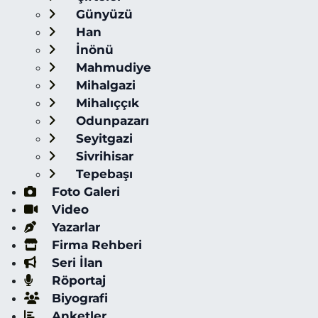
Günyüzü
Han
İnönü
Mahmudiye
Mihalgazi
Mihalıççık
Odunpazarı
Seyitgazi
Sivrihisar
Tepebaşı
Foto Galeri
Video
Yazarlar
Firma Rehberi
Seri İlan
Röportaj
Biyografi
Anketler