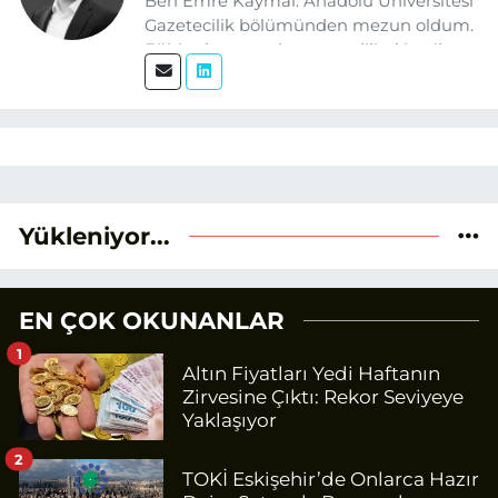
Ben Emre Kaymal. Anadolu Üniversitesi
Gazetecilik bölümünden mezun oldum.
Eğitim hayatım boyunca dijital içerik
üretimi ve arama motoru
optimizasyonu (SEO) alanlarına ilgi
duydum. Şu anda SEO odaklı içerikler
üretiyorum. Haberlerimde güncel
verileri ve okuyucu odaklı yaklaşımı
temel alıyorum.
Yükleniyor...
EN ÇOK OKUNANLAR
1
Altın Fiyatları Yedi Haftanın
Zirvesine Çıktı: Rekor Seviyeye
Yaklaşıyor
2
TOKİ Eskişehir’de Onlarca Hazır