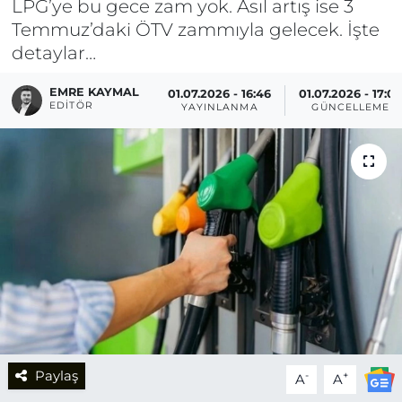
LPG’ye bu gece zam yok. Asıl artış ise 3
Temmuz’daki ÖTV zammıyla gelecek. İşte
detaylar…
EMRE KAYMAL
01.07.2026 - 16:46
01.07.2026 - 17:0
EDITÖR
YAYINLANMA
GÜNCELLEME
Paylaş
-
+
A
A