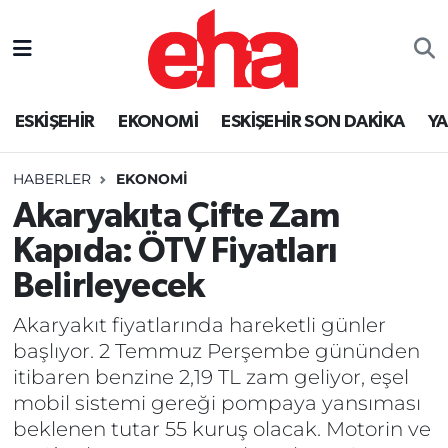
ESKİŞEHİR
EKONOMİ
ESKİŞEHİR SON DAKİKA
Y
HABERLER
EKONOMİ
Akaryakıta Çifte Zam
Kapıda: ÖTV Fiyatları
Belirleyecek
Akaryakıt fiyatlarında hareketli günler
başlıyor. 2 Temmuz Perşembe gününden
itibaren benzine 2,19 TL zam geliyor, eşel
mobil sistemi gereği pompaya yansıması
beklenen tutar 55 kuruş olacak. Motorin ve