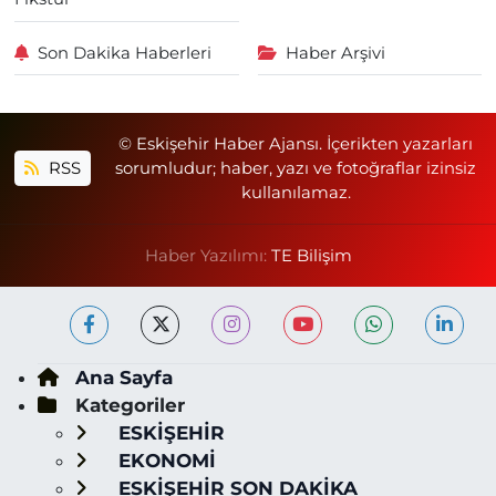
Son Dakika Haberleri
Haber Arşivi
© Eskişehir Haber Ajansı. İçerikten yazarları
RSS
sorumludur; haber, yazı ve fotoğraflar izinsiz
kullanılamaz.
Haber Yazılımı:
TE Bilişim
Ana Sayfa
Kategoriler
ESKİŞEHİR
EKONOMİ
ESKİŞEHİR SON DAKİKA