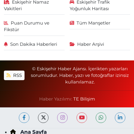
Eskişehir Namaz
Eskişehir Trafik
Vakitleri
Yoğunluk Haritası
Puan Durumu ve
Tüm Manşetler
Fikstür
Son Dakika Haberleri
Haber Arşivi
© Eskişehir Haber Ajansı. İçerikten yazarları
RSS
sorumludur. Haber, yazı ve fotoğraflar izinsiz
kullanılamaz.
Haber Yazılımı:
TE Bilişim
Ana Sayfa