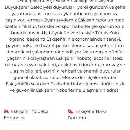
sıcak gelişmeler, Eskişehir Valiliği ile Eskişehir
Büyükşehir Belediyesi duyuruları, yerel gündem ve şehir
yaşamına dair tüm detaylar anbean sayfalarımıza
taşınıyor. Kırmızı-Siyah sevdamız Eskişehirspor'un maç
özetleri, fikstür, transfer ve spor haberleriyle sporun kalbi
burada atıyor. Üç büyük üniversitesiyle Türkiye'nin
öğrenci başkenti Eskişehir'in ekonomisinden sanayi,
gayrimenkul ve ticaret gelişmelerine kadar şehrin tüm
dinamikleri yakından takip ediliyor. Vatandaşın günlük
yaşamını kolaylaştıran Eskişehir nöbetçi eczane listesi,
namaz ve ezan vakitleri, anlık hava durumu, tramvay ve
ulaşım bilgileri, etkinlik rehberi ve önemli duyurular
güncel olarak sunulur. Merkezden ilçelere kadar
Eskişehir'in sesi olan Eskişehir Haber Ajansı; doğru, hızlı
ve güvenilir Eskişehir haberlerine ulaşmanın adresi.
Eskişehir Nöbetçi
Eskişehir Hava
Eczaneler
Durumu