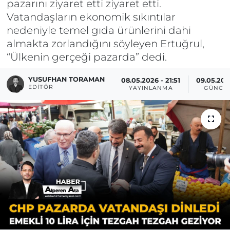
pazarını ziyaret etti ziyaret etti.
Vatandaşların ekonomik sıkıntılar
nedeniyle temel gıda ürünlerini dahi
almakta zorlandığını söyleyen Ertuğrul,
“Ülkenin gerçeği pazarda” dedi.
YUSUFHAN TORAMAN
08.05.2026 - 21:51
09.05.2026
EDITÖR
YAYINLANMA
GÜNCE