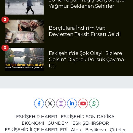
Yağmur Beklenen Şehirler
2
Borçlulara İndirim Var:
Devletten Taksit Fırsatı Geldi
3
Eskişehir'de Şok Olay! "Sizlere
Gelsin" Diyerek Porsuk Çayı'na
İtti
ESKİŞEHİR HABER
ESKİŞEHİR SON DAKİKA
EKONOMİ
GÜNDEM
ESKİŞEHİRSPOR
ESKİŞEHİR İLÇE HABERLERİ
Alpu
Beylikova
Çifteler