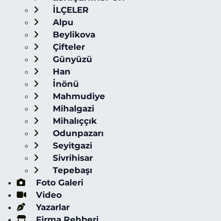
İLÇELER
Alpu
Beylikova
Çifteler
Günyüzü
Han
İnönü
Mahmudiye
Mihalgazi
Mihalıççık
Odunpazarı
Seyitgazi
Sivrihisar
Tepebaşı
Foto Galeri
Video
Yazarlar
Firma Rehberi