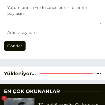
Gönder
Yükleniyor...
EN ÇOK OKUNANLAR
1
30 İle Yoğun Yağış Geliyor: İşte