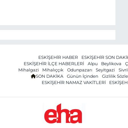
ESKİŞEHİR HABER
ESKİŞEHİR SON DAK
ESKİŞEHİR İLÇE HABERLERİ
Alpu
Beylikova
Ç
Mihalgazi
Mihalıççık
Odunpazarı
Seyitgazi
Sivr
SON DAKİKA
Günün İçinden
Gizlilik Söz
ESKİŞEHİR NAMAZ VAKİTLERİ
ESKİŞEH