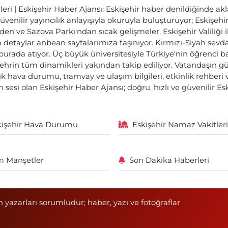
ri | Eskişehir Haber Ajansı: Eskişehir haber denildiğinde akl
üvenilir yayıncılık anlayışıyla okuruyla buluşturuyor; Eskişeh
den ve Sazova Parkı'ndan sıcak gelişmeler, Eskişehir Valiliği 
etaylar anbean sayfalarımıza taşınıyor. Kırmızı-Siyah sevdam
 burada atıyor. Üç büyük üniversitesiyle Türkiye'nin öğrenci 
ehrin tüm dinamikleri yakından takip ediliyor. Vatandaşın gü
lık hava durumu, tramvay ve ulaşım bilgileri, etkinlik rehber
 sesi olan Eskişehir Haber Ajansı; doğru, hızlı ve güvenilir E
kişehir Hava Durumu
Eskişehir Namaz Vakitleri
 Manşetler
Son Dakika Haberleri
n yazarları sorumludur; haber, yazı ve fotoğraflar