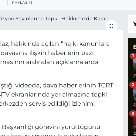
PAYLAŞIM
alaz, hakkında açılan “halkı kanunlara
vasına ilişkin haberlerin bazı
1
anmasının ardından açıklamalarda
tığı videoda, dava haberlerinin TGRT
2
TV ekranlarında yer almasına tepki
erkezden servis edildiği izlenimi
3
İl Başkanlığı görevini yürüttüğünü
 söz konusu medya kuruluşlarının