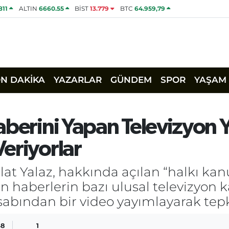
811
ALTIN
6660.55
BİST
13.779
BTC
64.959,79
ON DAKİKA
YAZARLAR
GÜNDEM
SPOR
YAŞAM
berini Yapan Televizyon Y
eriyorlar
alat Yalaz, hakkında açılan “halkı 
in haberlerin bazı ulusal televizyon 
bından bir video yayımlayarak tepk
48
1