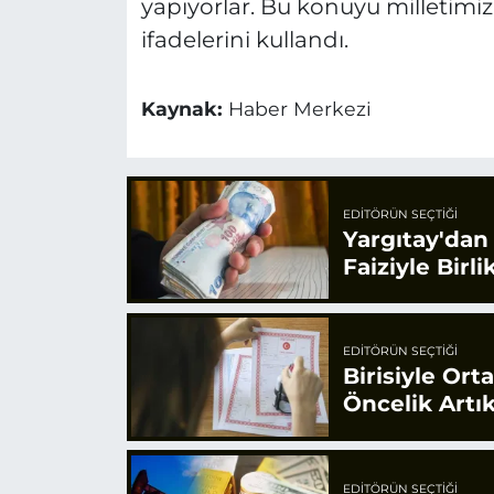
yapıyorlar. Bu konuyu milletimi
ifadelerini kullandı.
Kaynak:
Haber Merkezi
EDITÖRÜN SEÇTIĞI
Yargıtay'dan
Faiziyle Bir
EDITÖRÜN SEÇTIĞI
Birisiyle Or
Öncelik Artık
EDITÖRÜN SEÇTIĞI