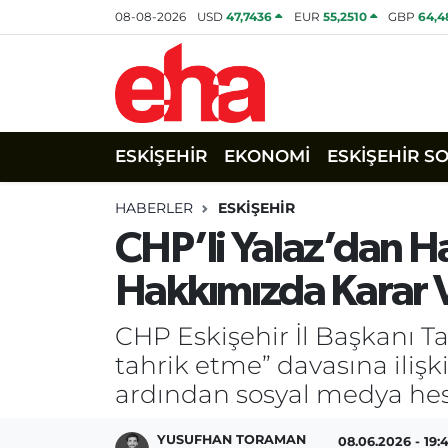
08-08-2026
USD
47,7436
EUR
55,2510
GBP
64,4
ESKİŞEHİR
EKONOMİ
ESKİŞEHİR S
HABERLER
ESKİŞEHİR
CHP’li Yalaz’dan Ha
Hakkımızda Karar V
CHP Eskişehir İl Başkanı T
tahrik etme” davasına ilişk
ardından sosyal medya hesa
YUSUFHAN TORAMAN
08.06.2026 - 19: