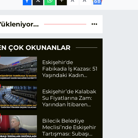
A
A
Yükleniyor...
EN ÇOK OKUNANLAR
Eskişehir'de
Fabikada İş Kazası: 51
Yaşındaki Kadın
Bacağını Kaybetti
Eskişehir’de Kalabak
Su Fiyatlarına Zam:
Yarından İtibaren
Geçerli Olacak
Bilecik Belediye
Meclisi’nde Eskişehir
Tartışması: Subaşı