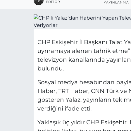
EDITÖR
YAYINLANMA
CHP Eskişehir İl Başkanı Talat Y
uymamaya alenen tahrik etme” da
televizyon kanallarında yayınl
bulundu.
Sosyal medya hesabından paylaş
Haber, TRT Haber, CNN Türk ve N
gösteren Yalaz, yayınların tek m
verdiğini ifade etti.
Yaklaşık üç yıldır CHP Eskişehir 
belirten Yalaz, bu süre boyunca