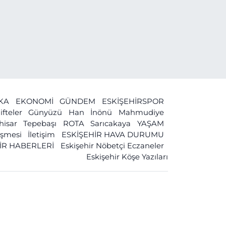
İKA
EKONOMİ
GÜNDEM
ESKİŞEHİRSPOR
ifteler
Günyüzü
Han
İnönü
Mahmudiye
ihisar
Tepebaşı
ROTA
Sarıcakaya
YAŞAM
leşmesi
İletişim
ESKİŞEHİR HAVA DURUMU
İR HABERLERİ
Eskişehir Nöbetçi Eczaneler
Eskişehir Köşe Yazıları