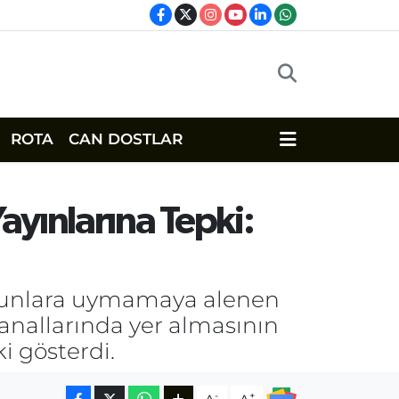
ROTA
CAN DOSTLAR
ayınlarına Tepki:
kanunlara uymamaya alenen
kanallarında yer almasının
i gösterdi.
-
+