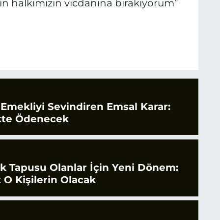
zin halkımızın vicdanına bırakıyorum”
 Emekliyi Sevindiren Emsal Karar:
likte Ödenecek
tak Tapusu Olanlar İçin Yeni Dönem:
 O Kişilerin Olacak