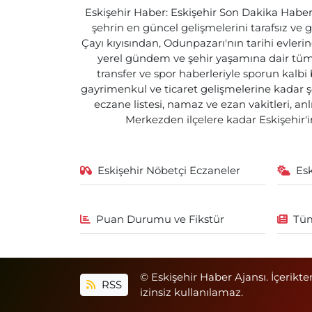
Eskişehir Haber: Eskişehir Son Dakika Haberle
şehrin en güncel gelişmelerini tarafsız ve g
Çayı kıyısından, Odunpazarı'nın tarihi evlerin
yerel gündem ve şehir yaşamına dair tüm d
transfer ve spor haberleriyle sporun kalbi
gayrimenkul ve ticaret gelişmelerine kadar ş
eczane listesi, namaz ve ezan vakitleri, an
Merkezden ilçelere kadar Eskişehir'in
Eskişehir Nöbetçi Eczaneler
Es
Puan Durumu ve Fikstür
Tüm
© Eskişehir Haber Ajansı. İçerikte
RSS
izinsiz kullanılamaz.