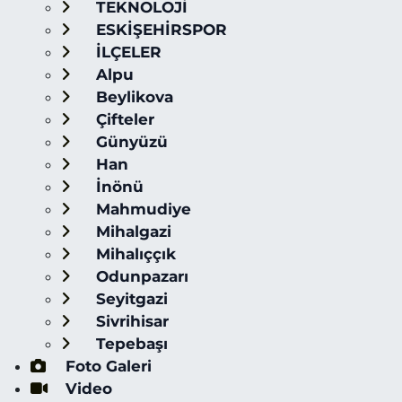
TEKNOLOJİ
ESKİŞEHİRSPOR
İLÇELER
Alpu
Beylikova
Çifteler
Günyüzü
Han
İnönü
Mahmudiye
Mihalgazi
Mihalıççık
Odunpazarı
Seyitgazi
Sivrihisar
Tepebaşı
Foto Galeri
Video