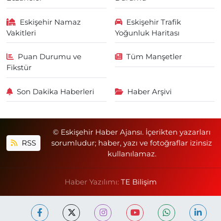
Eskişehir Namaz
Eskişehir Trafik
Vakitleri
Yoğunluk Haritası
Puan Durumu ve
Tüm Manşetler
Fikstür
Son Dakika Haberleri
Haber Arşivi
© Eskişehir Haber Ajansı. İçerikten yazarları
RSS
sorumludur; haber, yazı ve fotoğraflar izinsiz
kullanılamaz.
Haber Yazılımı:
TE Bilişim