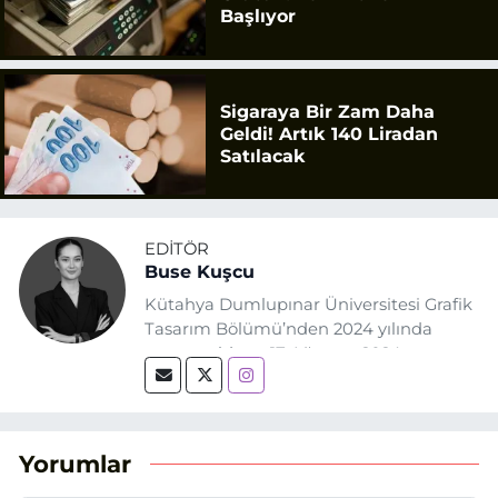
Başlıyor
Sigaraya Bir Zam Daha
Geldi! Artık 140 Liradan
Satılacak
EDITÖR
Buse Kuşcu
Kütahya Dumlupınar Üniversitesi Grafik
Tasarım Bölümü’nden 2024 yılında
mezun oldum. 17 Ağustos 2024
tarihinde, Grafik Tasarım alanında staj
yaptığım Eskişehir Haber Ajansı’nda
(EHA) gazetecilik mesleğinin temel
unsurlarından biri olan merak
Yorumlar
duygusunun etkisiyle basın sektörüne