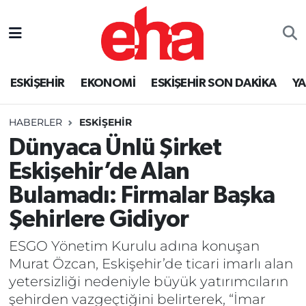
ESKİŞEHİR
EKONOMİ
ESKİŞEHİR SON DAKİKA
Y
HABERLER
ESKİŞEHİR
Dünyaca Ünlü Şirket
Eskişehir’de Alan
Bulamadı: Firmalar Başka
Şehirlere Gidiyor
ESGO Yönetim Kurulu adına konuşan
Murat Özcan, Eskişehir’de ticari imarlı alan
yetersizliği nedeniyle büyük yatırımcıların
şehirden vazgeçtiğini belirterek, “İmar