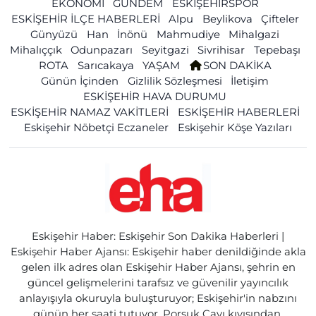
EKONOMİ
GÜNDEM
ESKİŞEHİRSPOR
ESKİŞEHİR İLÇE HABERLERİ
Alpu
Beylikova
Çifteler
Günyüzü
Han
İnönü
Mahmudiye
Mihalgazi
Mihalıççık
Odunpazarı
Seyitgazi
Sivrihisar
Tepebaşı
ROTA
Sarıcakaya
YAŞAM
SON DAKİKA
Günün İçinden
Gizlilik Sözleşmesi
İletişim
ESKİŞEHİR HAVA DURUMU
ESKİŞEHİR NAMAZ VAKİTLERİ
ESKİŞEHİR HABERLERİ
Eskişehir Nöbetçi Eczaneler
Eskişehir Köşe Yazıları
Eskişehir Haber: Eskişehir Son Dakika Haberleri |
Eskişehir Haber Ajansı: Eskişehir haber denildiğinde akla
gelen ilk adres olan Eskişehir Haber Ajansı, şehrin en
güncel gelişmelerini tarafsız ve güvenilir yayıncılık
anlayışıyla okuruyla buluşturuyor; Eskişehir'in nabzını
günün her saati tutuyor. Porsuk Çayı kıyısından,