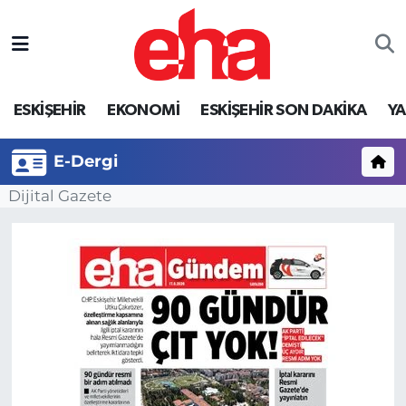
ESKİŞEHİR
EKONOMİ
ESKİŞEHİR SON DAKİKA
Y
E-Dergi
Dijital Gazete