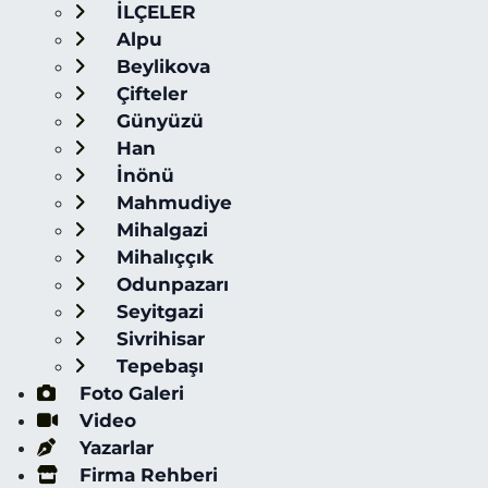
İLÇELER
Alpu
Beylikova
Çifteler
Günyüzü
Han
İnönü
Mahmudiye
Mihalgazi
Mihalıççık
Odunpazarı
Seyitgazi
Sivrihisar
Tepebaşı
Foto Galeri
Video
Yazarlar
Firma Rehberi