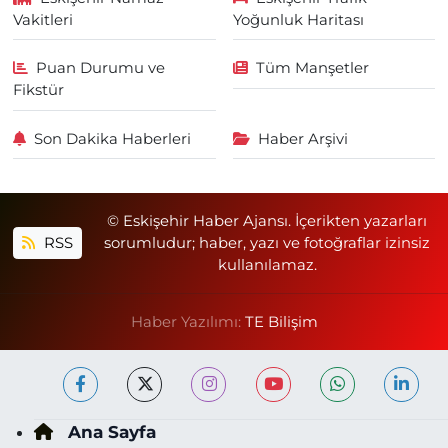
Vakitleri
Yoğunluk Haritası
Puan Durumu ve
Tüm Manşetler
Fikstür
Son Dakika Haberleri
Haber Arşivi
© Eskişehir Haber Ajansı. İçerikten yazarları
RSS
sorumludur; haber, yazı ve fotoğraflar izinsiz
kullanılamaz.
Haber Yazılımı:
TE Bilişim
Ana Sayfa