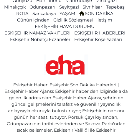
Günyüzü
Han
İnönü
Mahmudiye
Mihalgazi
Mihalıççık
Odunpazarı
Seyitgazi
Sivrihisar
Tepebaşı
ROTA
Sarıcakaya
YAŞAM
SON DAKİKA
Günün İçinden
Gizlilik Sözleşmesi
İletişim
ESKİŞEHİR HAVA DURUMU
ESKİŞEHİR NAMAZ VAKİTLERİ
ESKİŞEHİR HABERLERİ
Eskişehir Nöbetçi Eczaneler
Eskişehir Köşe Yazıları
Eskişehir Haber: Eskişehir Son Dakika Haberleri |
Eskişehir Haber Ajansı: Eskişehir haber denildiğinde akla
gelen ilk adres olan Eskişehir Haber Ajansı, şehrin en
güncel gelişmelerini tarafsız ve güvenilir yayıncılık
anlayışıyla okuruyla buluşturuyor; Eskişehir'in nabzını
günün her saati tutuyor. Porsuk Çayı kıyısından,
Odunpazarı'nın tarihi evlerinden ve Sazova Parkı'ndan
sıcak gelişmeler, Eskişehir Valiliği ile Eskişehir