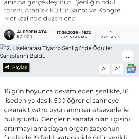
anısına gerçekleştirildi. Şenliğin ödül
töreni, Atatürk Kültür Sanat ve Kongre
Merkezi’nde düzenlendi.
ALPEREN ATA
17.06.2026 - 16:12
1
EDITÖR
YAYINLANMA
PAYLAŞIM
Paylaş
-
+
A
A
16 gün boyunca devam eden şenlikte, 16
liseden yaklaşık 500 öğrenci sahneye
çıkarak tiyatro oyunlarını sanatseverlerle
buluşturdu. Gençlerin sanata olan ilgisini
artırmayı amaçlayan organizasyonun
finalinde 19 farklı kategoride ödül verildi.