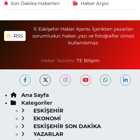
Son Dakika Haberleri
Haber Arşivi
© Eskişehir Haber Ajansı. İçerikten yazarları
RSS
sorumludur; haber, yazı ve fotoğraflar izinsiz
kullanılamaz.
Haber Yazılımı:
TE Bilişim
Ana Sayfa
Kategoriler
ESKİŞEHİR
EKONOMİ
ESKİŞEHİR SON DAKİKA
YAZARLAR