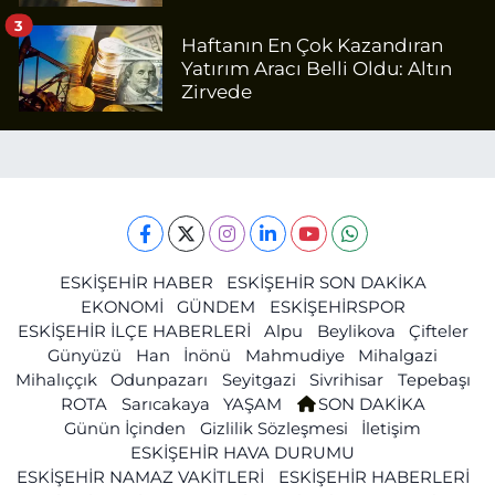
3
Haftanın En Çok Kazandıran
Yatırım Aracı Belli Oldu: Altın
Zirvede
ESKİŞEHİR HABER
ESKİŞEHİR SON DAKİKA
EKONOMİ
GÜNDEM
ESKİŞEHİRSPOR
ESKİŞEHİR İLÇE HABERLERİ
Alpu
Beylikova
Çifteler
Günyüzü
Han
İnönü
Mahmudiye
Mihalgazi
Mihalıççık
Odunpazarı
Seyitgazi
Sivrihisar
Tepebaşı
ROTA
Sarıcakaya
YAŞAM
SON DAKİKA
Günün İçinden
Gizlilik Sözleşmesi
İletişim
ESKİŞEHİR HAVA DURUMU
ESKİŞEHİR NAMAZ VAKİTLERİ
ESKİŞEHİR HABERLERİ