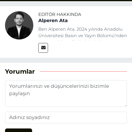
EDITÖR HAKKINDA
Alperen Ata
Ben Alperen Ata. 2024 yılında Anadolu
Üniversitesi Basın ve Yayın Bölümü’nden
mezun oldum. Eskişehir Haber
Ajansı’nda (EHA) muhabir ve editör
olarak görev yapıyorum. Haberlerimde
ağırlıklı olarak Eskişehir odaklı siyasi
konulara yer veriyorum.
Yorumlar