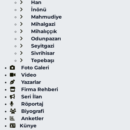
Han
İnönü
Mahmudiye
Mihalgazi
Mihalıççık
Odunpazarı
Seyitgazi
Sivrihisar
Tepebaşı
Foto Galeri
Video
Yazarlar
Firma Rehberi
Seri İlan
Röportaj
Biyografi
Anketler
Künye