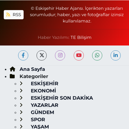
© Eskişehir Haber Ajansı. İçerikten yazarları
RSS
sorumludur; haber, yazı ve fotoğraflar izinsiz
kullanılamaz.
Haber Yazılımı:
TE Bilişim
Ana Sayfa
Kategoriler
ESKİŞEHİR
EKONOMİ
ESKİŞEHİR SON DAKİKA
YAZARLAR
GÜNDEM
SPOR
YAŞAM