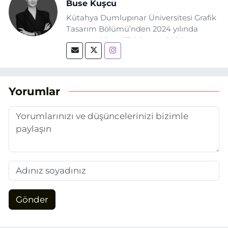
Buse Kuşcu
Kütahya Dumlupınar Üniversitesi Grafik
Tasarım Bölümü’nden 2024 yılında
mezun oldum. 17 Ağustos 2024
tarihinde, Grafik Tasarım alanında staj
yaptığım Eskişehir Haber Ajansı’nda
(EHA) gazetecilik mesleğinin temel
unsurlarından biri olan merak
Yorumlar
duygusunun etkisiyle basın sektörüne
adım attım.
Gönder