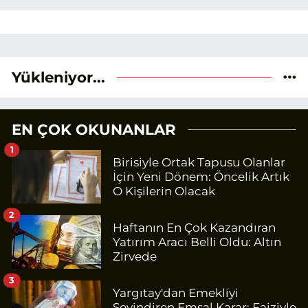
Yükleniyor...
EN ÇOK OKUNANLAR
1
Birisiyle Ortak Tapusu Olanlar
İçin Yeni Dönem: Öncelik Artık
O Kişilerin Olacak
2
Haftanın En Çok Kazandıran
Yatırım Aracı Belli Oldu: Altın
Zirvede
3
Yargıtay'dan Emekliyi
Sevindiren Emsal Karar: Faiziyle