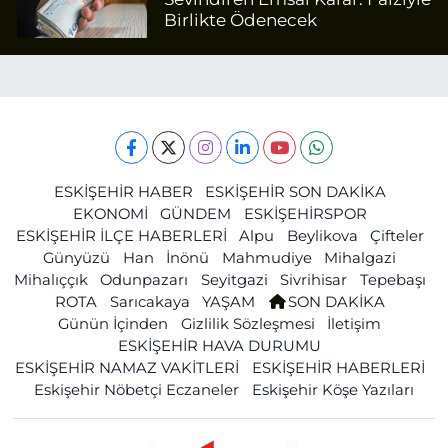
Birlikte Ödenecek
ESKİŞEHİR HABER
ESKİŞEHİR SON DAKİKA
EKONOMİ
GÜNDEM
ESKİŞEHİRSPOR
ESKİŞEHİR İLÇE HABERLERİ
Alpu
Beylikova
Çifteler
Günyüzü
Han
İnönü
Mahmudiye
Mihalgazi
Mihalıççık
Odunpazarı
Seyitgazi
Sivrihisar
Tepebaşı
ROTA
Sarıcakaya
YAŞAM
SON DAKİKA
Günün İçinden
Gizlilik Sözleşmesi
İletişim
ESKİŞEHİR HAVA DURUMU
ESKİŞEHİR NAMAZ VAKİTLERİ
ESKİŞEHİR HABERLERİ
Eskişehir Nöbetçi Eczaneler
Eskişehir Köşe Yazıları