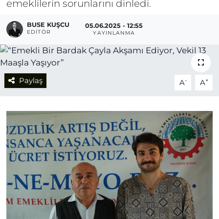
emeklilerin sorunlarını dinledi.
BUSE KUŞCU
05.06.2025 - 12:55
EDITÖR
YAYINLANMA
Paylaş
-
+
A
A