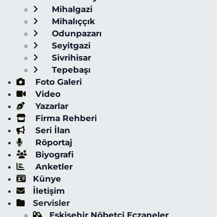
Mihalgazi
Mihalıççık
Odunpazarı
Seyitgazi
Sivrihisar
Tepebaşı
Foto Galeri
Video
Yazarlar
Firma Rehberi
Seri İlan
Röportaj
Biyografi
Anketler
Künye
İletişim
Servisler
Eskişehir Nöbetçi Eczaneler