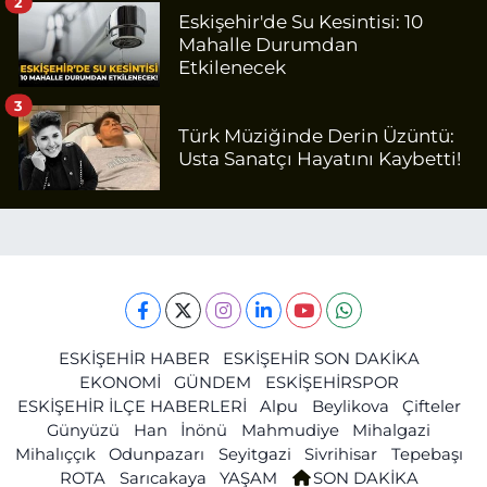
2
Eskişehir'de Su Kesintisi: 10
Mahalle Durumdan
Etkilenecek
3
Türk Müziğinde Derin Üzüntü:
Usta Sanatçı Hayatını Kaybetti!
ESKİŞEHİR HABER
ESKİŞEHİR SON DAKİKA
EKONOMİ
GÜNDEM
ESKİŞEHİRSPOR
ESKİŞEHİR İLÇE HABERLERİ
Alpu
Beylikova
Çifteler
Günyüzü
Han
İnönü
Mahmudiye
Mihalgazi
Mihalıççık
Odunpazarı
Seyitgazi
Sivrihisar
Tepebaşı
ROTA
Sarıcakaya
YAŞAM
SON DAKİKA