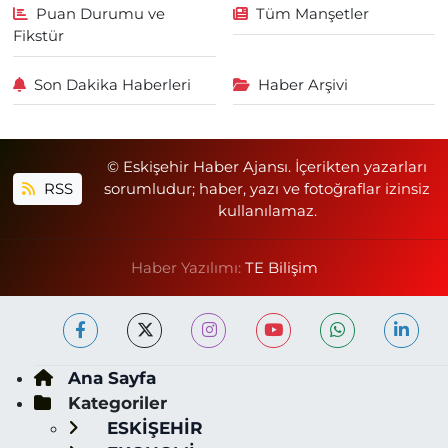
Puan Durumu ve
Tüm Manşetler
Fikstür
Son Dakika Haberleri
Haber Arşivi
© Eskişehir Haber Ajansı. İçerikten yazarları
RSS
sorumludur; haber, yazı ve fotoğraflar izinsiz
kullanılamaz.
Haber Yazılımı:
TE Bilişim
Ana Sayfa
Kategoriler
ESKİŞEHİR