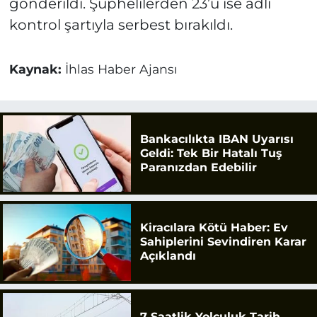
gönderildi. Şüphelilerden 23’ü ise adli
kontrol şartıyla serbest bırakıldı.
Kaynak:
İhlas Haber Ajansı
Bankacılıkta IBAN Uyarısı
Geldi: Tek Bir Hatalı Tuş
Paranızdan Edebilir
Kiracılara Kötü Haber: Ev
Sahiplerini Sevindiren Karar
Açıklandı
7 Saatlik Yolculuk Tarih