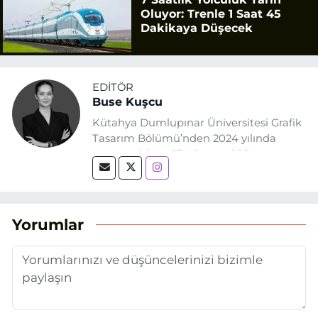
Oluyor: Trenle 1 Saat 45
Dakikaya Düşecek
EDITÖR
Buse Kuşcu
Kütahya Dumlupınar Üniversitesi Grafik
Tasarım Bölümü’nden 2024 yılında
mezun oldum. 17 Ağustos 2024
tarihinde, Grafik Tasarım alanında staj
yaptığım Eskişehir Haber Ajansı’nda
(EHA) gazetecilik mesleğinin temel
unsurlarından biri olan merak
Yorumlar
duygusunun etkisiyle basın sektörüne
adım attım.