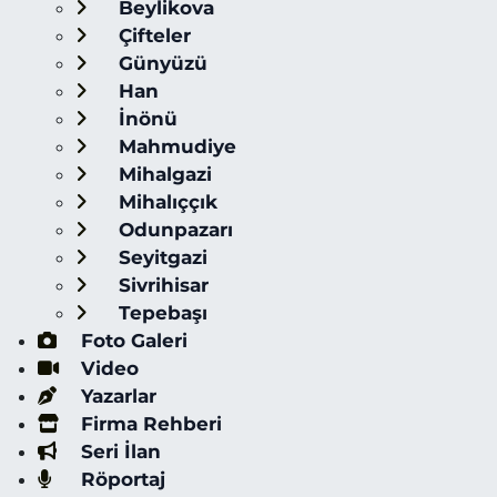
Beylikova
Çifteler
Günyüzü
Han
İnönü
Mahmudiye
Mihalgazi
Mihalıççık
Odunpazarı
Seyitgazi
Sivrihisar
Tepebaşı
Foto Galeri
Video
Yazarlar
Firma Rehberi
Seri İlan
Röportaj