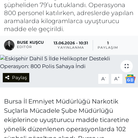
şüpheliden 79’u tutuklandı. Operasyona
800 personel katılırken, adreslerde yapılan
aramalarda kilogramlarca uyuşturucu
madde ele geçirildi.
BUSE KUŞCU
13.06.2026 - 10:31
1
EDITÖR
YAYINLANMA
PAYLAŞIM
Paylaş
-
+
A
A
Bursa İl Emniyet Müdürlüğü Narkotik
Suçlarla Mücadele Şube Müdürlüğü
ekiplerince uyuşturucu madde ticaretine
yönelik düzenlenen operasyonlarda 102