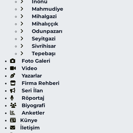
İnönü
Mahmudiye
Mihalgazi
Mihalıççık
Odunpazarı
Seyitgazi
Sivrihisar
Tepebaşı
Foto Galeri
Video
Yazarlar
Firma Rehberi
Seri İlan
Röportaj
Biyografi
Anketler
Künye
İletişim