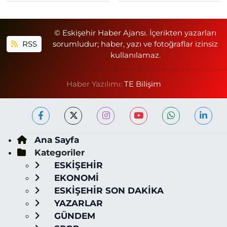
© Eskişehir Haber Ajansı. İçerikten yazarları
RSS
sorumludur; haber, yazı ve fotoğraflar izinsiz
kullanılamaz.
Haber Yazılımı:
TE Bilişim
Ana Sayfa
Kategoriler
ESKİŞEHİR
EKONOMİ
ESKİŞEHİR SON DAKİKA
YAZARLAR
GÜNDEM