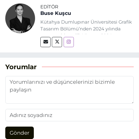
EDITÖR
Buse Kuşcu
Kütahya Dumlupınar Üniversitesi Grafik
Tasarım Bölümü’nden 2024 yılında
mezun oldum. 17 Ağustos 2024
tarihinde, Grafik Tasarım alanında staj
yaptığım Eskişehir Haber Ajansı’nda
(EHA) gazetecilik mesleğinin temel
unsurlarından biri olan merak
Yorumlar
duygusunun etkisiyle basın sektörüne
adım attım.
Gönder