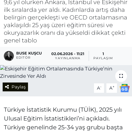
9,6 yıl olurken Ankara, İstanbul ve Eskişehir
ilk sıralarda yer aldı. Kadınlarda artış daha
belirgin gerçekleşti ve OECD ortalamasına
yaklaşıldı 25 yaş üzeri eğitim süresi ve
okuryazarlık oranı da yükseldi dikkat çekti
genel tablo
BUSE KUŞCU
02.06.2026 - 11:21
1
EDITÖR
YAYINLANMA
PAYLAŞIM
Paylaş
-
+
A
A
Türkiye İstatistik Kurumu (TÜİK), 2025 yılı
Ulusal Eğitim İstatistikleri’ni açıkladı.
Türkiye genelinde 25-34 yaş grubu başta