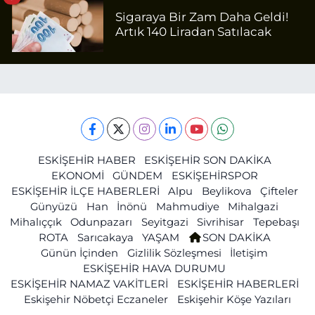
Sigaraya Bir Zam Daha Geldi!
Artık 140 Liradan Satılacak
ESKİŞEHİR HABER
ESKİŞEHİR SON DAKİKA
EKONOMİ
GÜNDEM
ESKİŞEHİRSPOR
ESKİŞEHİR İLÇE HABERLERİ
Alpu
Beylikova
Çifteler
Günyüzü
Han
İnönü
Mahmudiye
Mihalgazi
Mihalıççık
Odunpazarı
Seyitgazi
Sivrihisar
Tepebaşı
ROTA
Sarıcakaya
YAŞAM
SON DAKİKA
Günün İçinden
Gizlilik Sözleşmesi
İletişim
ESKİŞEHİR HAVA DURUMU
ESKİŞEHİR NAMAZ VAKİTLERİ
ESKİŞEHİR HABERLERİ
Eskişehir Nöbetçi Eczaneler
Eskişehir Köşe Yazıları