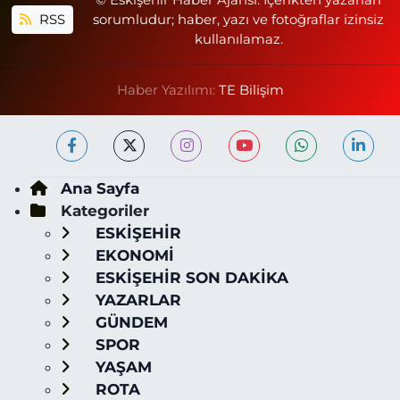
© Eskişehir Haber Ajansı. İçerikten yazarları
RSS
sorumludur; haber, yazı ve fotoğraflar izinsiz
kullanılamaz.
Haber Yazılımı:
TE Bilişim
Ana Sayfa
Kategoriler
ESKİŞEHİR
EKONOMİ
ESKİŞEHİR SON DAKİKA
YAZARLAR
GÜNDEM
SPOR
YAŞAM
ROTA