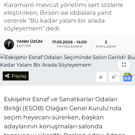
Karamanlı mevcut yönetimi sert sözlerle
eleştirirken, Birsen ise iddialara yanıt
vererek “Bu kadar yalanı bir arada
söyleyemem” dedi.
YANKI ÜZÜM
17.05.2026 - 14:30
2
EDITÖR
YAYINLANMA
PAYLAŞIM
Paylaş
-
+
A
A
Eskişehir Esnaf ve Sanatkarlar Odaları
Birliği (ESOB) Olağan Genel Kurulu’nda
seçim heyecanı sürerken, başkan
adaylarının konuşmaları salonda