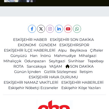
ESKİŞEHİR HABER
ESKİŞEHİR SON DAKİKA
EKONOMİ
GÜNDEM
ESKİŞEHİRSPOR
ESKİŞEHİR İLÇE HABERLERİ
Alpu
Beylikova
Çifteler
Günyüzü
Han
İnönü
Mahmudiye
Mihalgazi
Mihalıççık
Odunpazarı
Seyitgazi
Sivrihisar
Tepebaşı
ROTA
Sarıcakaya
YAŞAM
SON DAKİKA
Günün İçinden
Gizlilik Sözleşmesi
İletişim
ESKİŞEHİR HAVA DURUMU
ESKİŞEHİR NAMAZ VAKİTLERİ
ESKİŞEHİR HABERLERİ
Eskişehir Nöbetçi Eczaneler
Eskişehir Köşe Yazıları