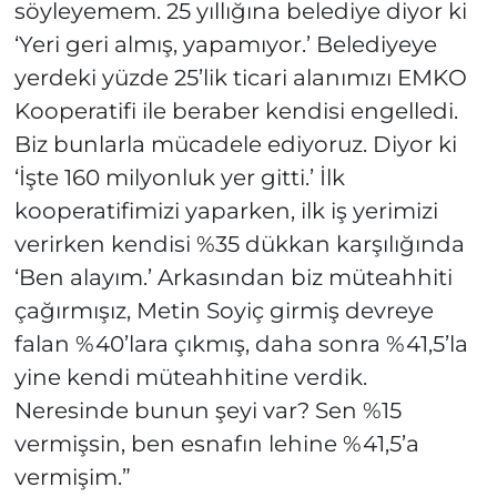
söyleyemem. 25 yıllığına belediye diyor ki
‘Yeri geri almış, yapamıyor.’ Belediyeye
yerdeki yüzde 25’lik ticari alanımızı EMKO
Kooperatifi ile beraber kendisi engelledi.
Biz bunlarla mücadele ediyoruz. Diyor ki
‘İşte 160 milyonluk yer gitti.’ İlk
kooperatifimizi yaparken, ilk iş yerimizi
verirken kendisi %35 dükkan karşılığında
‘Ben alayım.’ Arkasından biz müteahhiti
çağırmışız, Metin Soyiç girmiş devreye
falan %40’lara çıkmış, daha sonra %41,5’la
yine kendi müteahhitine verdik.
Neresinde bunun şeyi var? Sen %15
vermişsin, ben esnafın lehine %41,5’a
vermişim.”