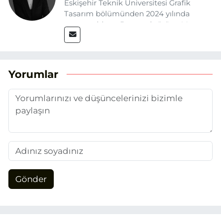
Eskişehir Teknik Üniversitesi Grafik
Tasarım bölümünden 2024 yılında
mezun oldum. Basın sektörüne Mayıs
2025’te Eskişehir Haber Ajansı ile adım
attım. Gazeteciliğin temel değerlerine
sadık kalarak ve etik ilkeleri
benimseyerek, Eskişehir gündemini en
Yorumlar
doğru ve sıcak şekilde takipçilerimize
aktarmayı hedefliyorum.
Gönder