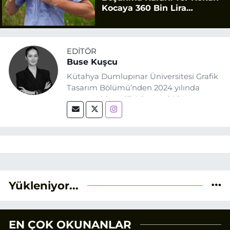
Kocaya 360 Bin Lira
Tazminat
EDITÖR
Buse Kuşcu
Kütahya Dumlupınar Üniversitesi Grafik
Tasarım Bölümü’nden 2024 yılında
mezun oldum. 17 Ağustos 2024
tarihinde, Grafik Tasarım alanında staj
yaptığım Eskişehir Haber Ajansı’nda
(EHA) gazetecilik mesleğinin temel
unsurlarından biri olan merak
duygusunun etkisiyle basın sektörüne
adım attım.
Yükleniyor...
EN ÇOK OKUNANLAR