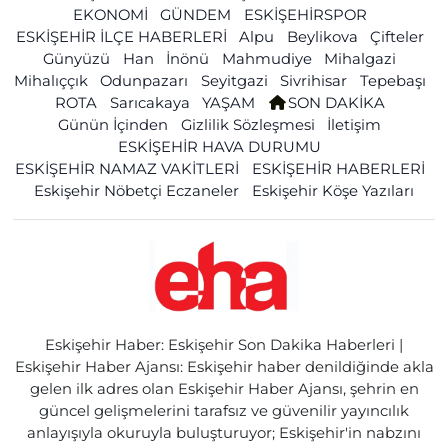
EKONOMİ
GÜNDEM
ESKİŞEHİRSPOR
ESKİŞEHİR İLÇE HABERLERİ
Alpu
Beylikova
Çifteler
Günyüzü
Han
İnönü
Mahmudiye
Mihalgazi
Mihalıççık
Odunpazarı
Seyitgazi
Sivrihisar
Tepebaşı
ROTA
Sarıcakaya
YAŞAM
SON DAKİKA
Günün İçinden
Gizlilik Sözleşmesi
İletişim
ESKİŞEHİR HAVA DURUMU
ESKİŞEHİR NAMAZ VAKİTLERİ
ESKİŞEHİR HABERLERİ
Eskişehir Nöbetçi Eczaneler
Eskişehir Köşe Yazıları
Eskişehir Haber: Eskişehir Son Dakika Haberleri |
Eskişehir Haber Ajansı: Eskişehir haber denildiğinde akla
gelen ilk adres olan Eskişehir Haber Ajansı, şehrin en
güncel gelişmelerini tarafsız ve güvenilir yayıncılık
anlayışıyla okuruyla buluşturuyor; Eskişehir'in nabzını