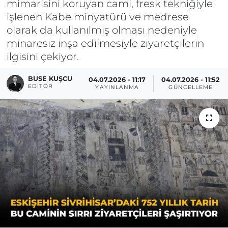
mimarisini koruyan cami, fresk tekniğiyle
işlenen Kabe minyatürü ve medrese
olarak da kullanılmış olması nedeniyle
minaresiz inşa edilmesiyle ziyaretçilerin
ilgisini çekiyor.
BUSE KUŞCU
04.07.2026 - 11:17
04.07.2026 - 11:52
EDITÖR
YAYINLANMA
GÜNCELLEME