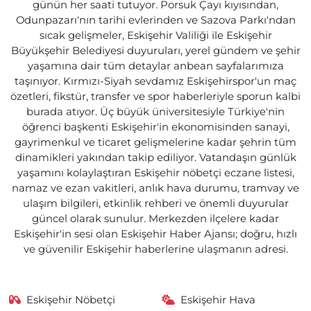
günün her saati tutuyor. Porsuk Çayı kıyısından,
Odunpazarı'nın tarihi evlerinden ve Sazova Parkı'ndan
sıcak gelişmeler, Eskişehir Valiliği ile Eskişehir
Büyükşehir Belediyesi duyuruları, yerel gündem ve şehir
yaşamına dair tüm detaylar anbean sayfalarımıza
taşınıyor. Kırmızı-Siyah sevdamız Eskişehirspor'un maç
özetleri, fikstür, transfer ve spor haberleriyle sporun kalbi
burada atıyor. Üç büyük üniversitesiyle Türkiye'nin
öğrenci başkenti Eskişehir'in ekonomisinden sanayi,
gayrimenkul ve ticaret gelişmelerine kadar şehrin tüm
dinamikleri yakından takip ediliyor. Vatandaşın günlük
yaşamını kolaylaştıran Eskişehir nöbetçi eczane listesi,
namaz ve ezan vakitleri, anlık hava durumu, tramvay ve
ulaşım bilgileri, etkinlik rehberi ve önemli duyurular
güncel olarak sunulur. Merkezden ilçelere kadar
Eskişehir'in sesi olan Eskişehir Haber Ajansı; doğru, hızlı
ve güvenilir Eskişehir haberlerine ulaşmanın adresi.
Eskişehir Nöbetçi
Eskişehir Hava