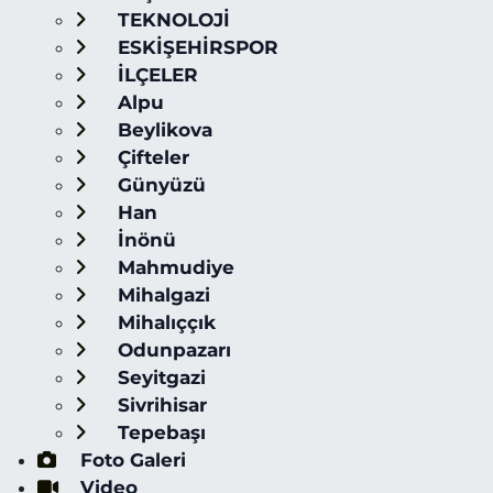
TEKNOLOJİ
ESKİŞEHİRSPOR
İLÇELER
Alpu
Beylikova
Çifteler
Günyüzü
Han
İnönü
Mahmudiye
Mihalgazi
Mihalıççık
Odunpazarı
Seyitgazi
Sivrihisar
Tepebaşı
Foto Galeri
Video