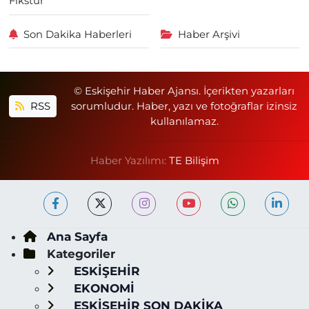
Fikstür
Son Dakika Haberleri
Haber Arşivi
© Eskişehir Haber Ajansı. İçerikten yazarları
RSS
sorumludur. Haber, yazı ve fotoğraflar izinsiz
kullanılamaz.
Haber Yazılımı:
TE Bilişim
Ana Sayfa
Kategoriler
ESKİŞEHİR
EKONOMİ
ESKİŞEHİR SON DAKİKA