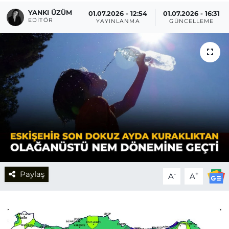
YANKI ÜZÜM
01.07.2026 - 12:54
01.07.2026 - 16:31
EDITÖR
YAYINLANMA
GÜNCELLEME
Paylaş
-
+
A
A