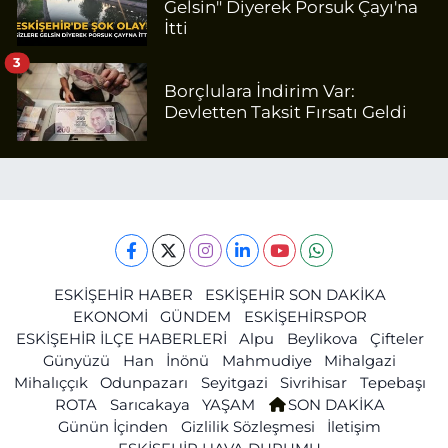
Gelsin" Diyerek Porsuk Çayı'na
İtti
3
Borçlulara İndirim Var:
Devletten Taksit Fırsatı Geldi
ESKİŞEHİR HABER
ESKİŞEHİR SON DAKİKA
EKONOMİ
GÜNDEM
ESKİŞEHİRSPOR
ESKİŞEHİR İLÇE HABERLERİ
Alpu
Beylikova
Çifteler
Günyüzü
Han
İnönü
Mahmudiye
Mihalgazi
Mihalıççık
Odunpazarı
Seyitgazi
Sivrihisar
Tepebaşı
ROTA
Sarıcakaya
YAŞAM
SON DAKİKA
Günün İçinden
Gizlilik Sözleşmesi
İletişim