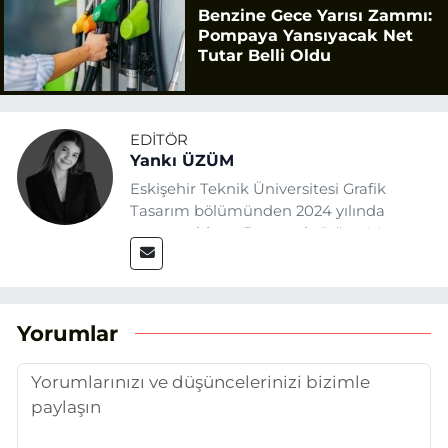
Benzine Gece Yarısı Zammı:
Pompaya Yansıyacak Net
Tutar Belli Oldu
EDITÖR
Yankı ÜZÜM
Eskişehir Teknik Üniversitesi Grafik
Tasarım bölümünden 2024 yılında
mezun oldum. Basın sektörüne Mayıs
2025’te Eskişehir Haber Ajansı ile adım
attım. Gazeteciliğin temel değerlerine
sadık kalarak ve etik ilkeleri
benimseyerek, Eskişehir gündemini en
Yorumlar
doğru ve sıcak şekilde takipçilerimize
aktarmayı hedefliyorum.