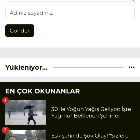
Gönder
Yükleniyor...
EN ÇOK OKUNANLAR
1
30 İle Yoğun Yağış Geliyor: İşte
Yağmur Beklenen Şehirler
2
Eskişehir'de Şok Olay! "Sizlere