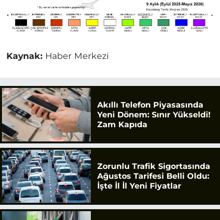
Kaynak:
Haber Merkezi
Akıllı Telefon Piyasasında
Yeni Dönem: Sınır Yükseldi!
Zam Kapıda
Zorunlu Trafik Sigortasında
Ağustos Tarifesi Belli Oldu:
İşte İl İl Yeni Fiyatlar