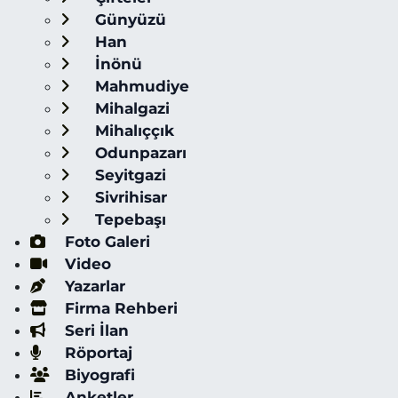
Günyüzü
Han
İnönü
Mahmudiye
Mihalgazi
Mihalıççık
Odunpazarı
Seyitgazi
Sivrihisar
Tepebaşı
Foto Galeri
Video
Yazarlar
Firma Rehberi
Seri İlan
Röportaj
Biyografi
Anketler