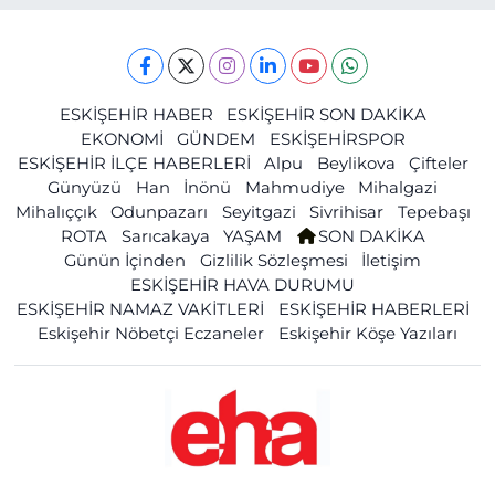
ESKİŞEHİR HABER
ESKİŞEHİR SON DAKİKA
EKONOMİ
GÜNDEM
ESKİŞEHİRSPOR
ESKİŞEHİR İLÇE HABERLERİ
Alpu
Beylikova
Çifteler
Günyüzü
Han
İnönü
Mahmudiye
Mihalgazi
Mihalıççık
Odunpazarı
Seyitgazi
Sivrihisar
Tepebaşı
ROTA
Sarıcakaya
YAŞAM
SON DAKİKA
Günün İçinden
Gizlilik Sözleşmesi
İletişim
ESKİŞEHİR HAVA DURUMU
ESKİŞEHİR NAMAZ VAKİTLERİ
ESKİŞEHİR HABERLERİ
Eskişehir Nöbetçi Eczaneler
Eskişehir Köşe Yazıları