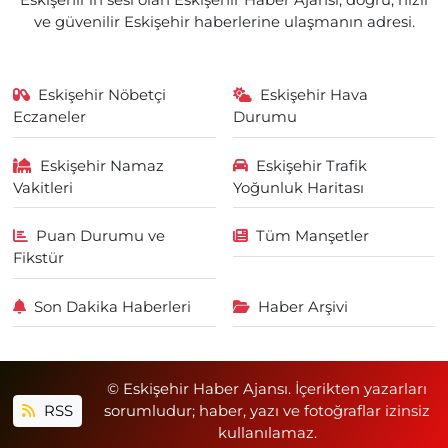
Eskişehir'in sesi olan Eskişehir Haber Ajansı; doğru, hızlı
ve güvenilir Eskişehir haberlerine ulaşmanın adresi.
Eskişehir Nöbetçi
Eskişehir Hava
Eczaneler
Durumu
Eskişehir Namaz
Eskişehir Trafik
Vakitleri
Yoğunluk Haritası
Puan Durumu ve
Tüm Manşetler
Fikstür
Son Dakika Haberleri
Haber Arşivi
© Eskişehir Haber Ajansı. İçerikten yazarları
RSS
sorumludur; haber, yazı ve fotoğraflar izinsiz
kullanılamaz.