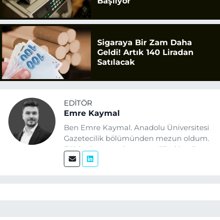
Başlıyor
Sigaraya Bir Zam Daha
Geldi! Artık 140 Liradan
Satılacak
EDITÖR
Emre Kaymal
Ben Emre Kaymal. Anadolu Üniversitesi
Gazetecilik bölümünden mezun oldum.
Eğitim hayatım boyunca dijital içerik
üretimi ve arama motoru
optimizasyonu (SEO) alanlarına ilgi
duydum. Şu anda SEO odaklı içerikler
üretiyorum. Haberlerimde güncel
verileri ve okuyucu odaklı yaklaşımı
temel alıyorum.