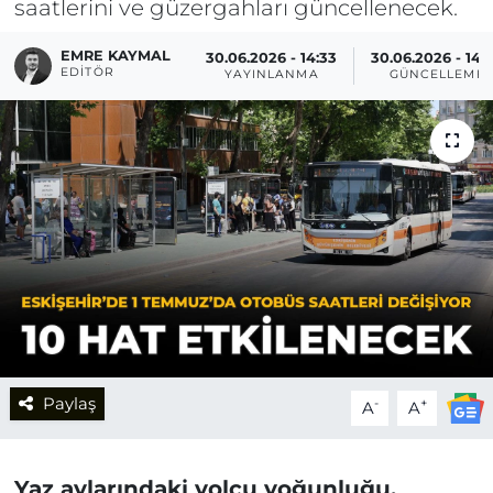
saatlerini ve güzergahları güncellenecek.
EMRE KAYMAL
30.06.2026 - 14:33
30.06.2026 - 14:
EDITÖR
YAYINLANMA
GÜNCELLEME
Paylaş
-
+
A
A
Yaz aylarındaki yolcu yoğunluğu,