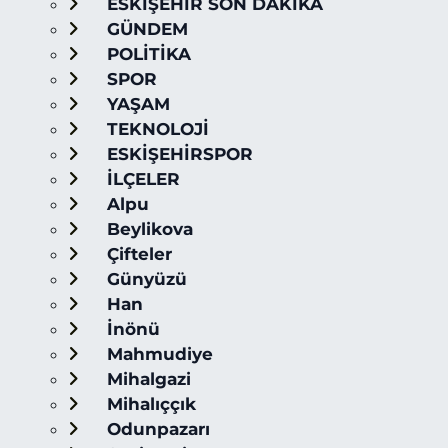
ESKİŞEHİR SON DAKİKA
GÜNDEM
POLİTİKA
SPOR
YAŞAM
TEKNOLOJİ
ESKİŞEHİRSPOR
İLÇELER
Alpu
Beylikova
Çifteler
Günyüzü
Han
İnönü
Mahmudiye
Mihalgazi
Mihalıççık
Odunpazarı