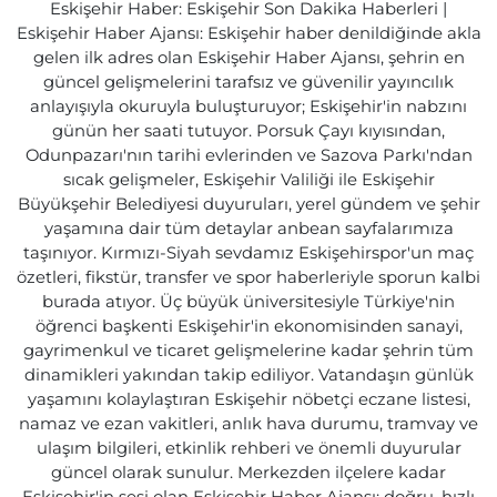
Eskişehir Haber: Eskişehir Son Dakika Haberleri |
Eskişehir Haber Ajansı: Eskişehir haber denildiğinde akla
gelen ilk adres olan Eskişehir Haber Ajansı, şehrin en
güncel gelişmelerini tarafsız ve güvenilir yayıncılık
anlayışıyla okuruyla buluşturuyor; Eskişehir'in nabzını
günün her saati tutuyor. Porsuk Çayı kıyısından,
Odunpazarı'nın tarihi evlerinden ve Sazova Parkı'ndan
sıcak gelişmeler, Eskişehir Valiliği ile Eskişehir
Büyükşehir Belediyesi duyuruları, yerel gündem ve şehir
yaşamına dair tüm detaylar anbean sayfalarımıza
taşınıyor. Kırmızı-Siyah sevdamız Eskişehirspor'un maç
özetleri, fikstür, transfer ve spor haberleriyle sporun kalbi
burada atıyor. Üç büyük üniversitesiyle Türkiye'nin
öğrenci başkenti Eskişehir'in ekonomisinden sanayi,
gayrimenkul ve ticaret gelişmelerine kadar şehrin tüm
dinamikleri yakından takip ediliyor. Vatandaşın günlük
yaşamını kolaylaştıran Eskişehir nöbetçi eczane listesi,
namaz ve ezan vakitleri, anlık hava durumu, tramvay ve
ulaşım bilgileri, etkinlik rehberi ve önemli duyurular
güncel olarak sunulur. Merkezden ilçelere kadar