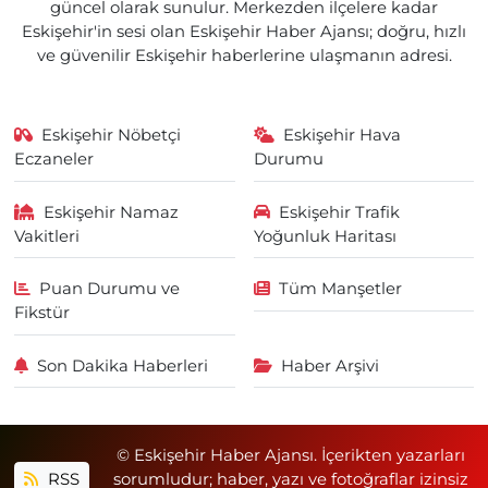
güncel olarak sunulur. Merkezden ilçelere kadar
Eskişehir'in sesi olan Eskişehir Haber Ajansı; doğru, hızlı
ve güvenilir Eskişehir haberlerine ulaşmanın adresi.
Eskişehir Nöbetçi
Eskişehir Hava
Eczaneler
Durumu
Eskişehir Namaz
Eskişehir Trafik
Vakitleri
Yoğunluk Haritası
Puan Durumu ve
Tüm Manşetler
Fikstür
Son Dakika Haberleri
Haber Arşivi
© Eskişehir Haber Ajansı. İçerikten yazarları
RSS
sorumludur; haber, yazı ve fotoğraflar izinsiz