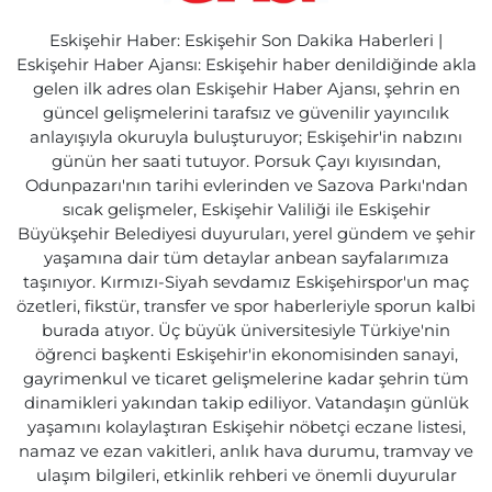
Eskişehir Haber: Eskişehir Son Dakika Haberleri |
Eskişehir Haber Ajansı: Eskişehir haber denildiğinde akla
gelen ilk adres olan Eskişehir Haber Ajansı, şehrin en
güncel gelişmelerini tarafsız ve güvenilir yayıncılık
anlayışıyla okuruyla buluşturuyor; Eskişehir'in nabzını
günün her saati tutuyor. Porsuk Çayı kıyısından,
Odunpazarı'nın tarihi evlerinden ve Sazova Parkı'ndan
sıcak gelişmeler, Eskişehir Valiliği ile Eskişehir
Büyükşehir Belediyesi duyuruları, yerel gündem ve şehir
yaşamına dair tüm detaylar anbean sayfalarımıza
taşınıyor. Kırmızı-Siyah sevdamız Eskişehirspor'un maç
özetleri, fikstür, transfer ve spor haberleriyle sporun kalbi
burada atıyor. Üç büyük üniversitesiyle Türkiye'nin
öğrenci başkenti Eskişehir'in ekonomisinden sanayi,
gayrimenkul ve ticaret gelişmelerine kadar şehrin tüm
dinamikleri yakından takip ediliyor. Vatandaşın günlük
yaşamını kolaylaştıran Eskişehir nöbetçi eczane listesi,
namaz ve ezan vakitleri, anlık hava durumu, tramvay ve
ulaşım bilgileri, etkinlik rehberi ve önemli duyurular