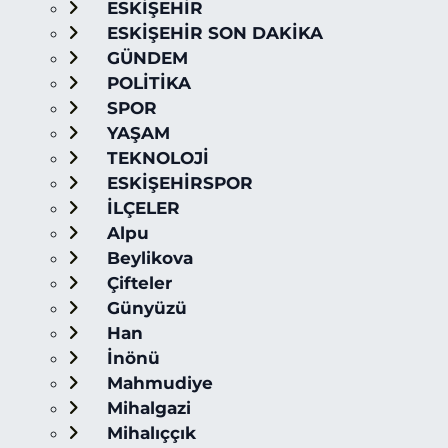
ESKİŞEHİR
ESKİŞEHİR SON DAKİKA
GÜNDEM
POLİTİKA
SPOR
YAŞAM
TEKNOLOJİ
ESKİŞEHİRSPOR
İLÇELER
Alpu
Beylikova
Çifteler
Günyüzü
Han
İnönü
Mahmudiye
Mihalgazi
Mihalıççık