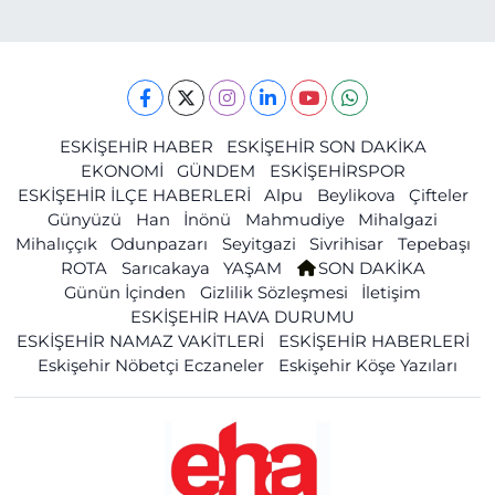
ESKİŞEHİR HABER
ESKİŞEHİR SON DAKİKA
EKONOMİ
GÜNDEM
ESKİŞEHİRSPOR
ESKİŞEHİR İLÇE HABERLERİ
Alpu
Beylikova
Çifteler
Günyüzü
Han
İnönü
Mahmudiye
Mihalgazi
Mihalıççık
Odunpazarı
Seyitgazi
Sivrihisar
Tepebaşı
ROTA
Sarıcakaya
YAŞAM
SON DAKİKA
Günün İçinden
Gizlilik Sözleşmesi
İletişim
ESKİŞEHİR HAVA DURUMU
ESKİŞEHİR NAMAZ VAKİTLERİ
ESKİŞEHİR HABERLERİ
Eskişehir Nöbetçi Eczaneler
Eskişehir Köşe Yazıları