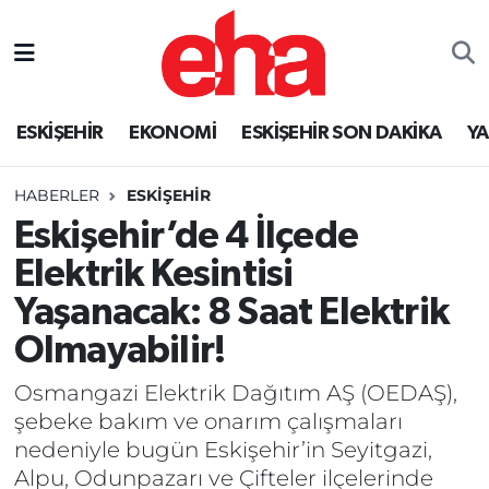
ESKİŞEHİR
EKONOMİ
ESKİŞEHİR SON DAKİKA
Y
HABERLER
ESKİŞEHİR
Eskişehir’de 4 İlçede
Elektrik Kesintisi
Yaşanacak: 8 Saat Elektrik
Olmayabilir!
Osmangazi Elektrik Dağıtım AŞ (OEDAŞ),
şebeke bakım ve onarım çalışmaları
nedeniyle bugün Eskişehir’in Seyitgazi,
Alpu, Odunpazarı ve Çifteler ilçelerinde