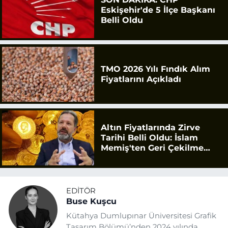
Eskişehir'de 5 İlçe Başkanı
Belli Oldu
TMO 2026 Yılı Fındık Alım
Fiyatlarını Açıkladı
Altın Fiyatlarında Zirve
Tarihi Belli Oldu: İslam
Memiş'ten Geri Çekilme
Uyarısı
EDITÖR
Buse Kuşcu
Kütahya Dumlupınar Üniversitesi Grafik
Tasarım Bölümü’nden 2024 yılında