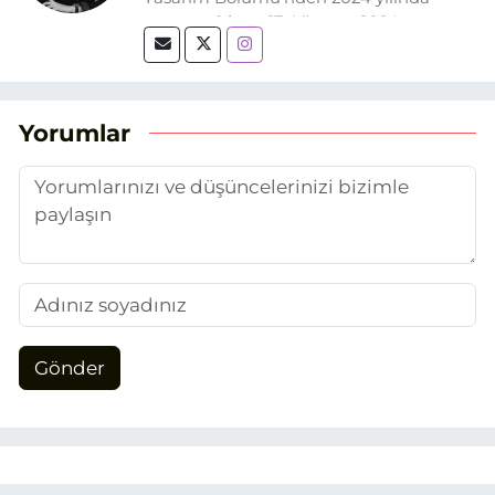
mezun oldum. 17 Ağustos 2024
tarihinde, Grafik Tasarım alanında staj
yaptığım Eskişehir Haber Ajansı’nda
(EHA) gazetecilik mesleğinin temel
unsurlarından biri olan merak
Yorumlar
duygusunun etkisiyle basın sektörüne
adım attım.
Gönder