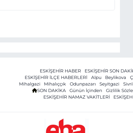
ESKİŞEHİR HABER
ESKİŞEHİR SON DAK
ESKİŞEHİR İLÇE HABERLERİ
Alpu
Beylikova
Ç
Mihalgazi
Mihalıççık
Odunpazarı
Seyitgazi
Sivr
SON DAKİKA
Günün İçinden
Gizlilik Söz
ESKİŞEHİR NAMAZ VAKİTLERİ
ESKİŞEH