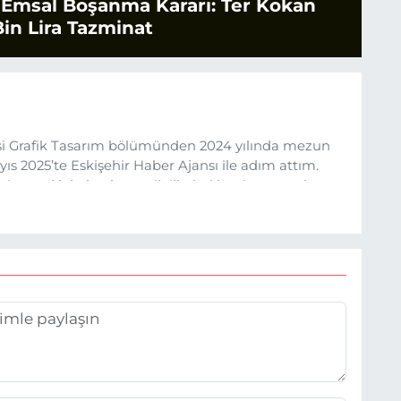
 Emsal Boşanma Kararı: Ter Kokan
in Lira Tazminat
esi Grafik Tasarım bölümünden 2024 yılında mezun
s 2025’te Eskişehir Haber Ajansı ile adım attım.
rine sadık kalarak ve etik ilkeleri benimseyerek,
ru ve sıcak şekilde takipçilerimize aktarmayı