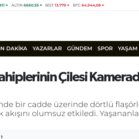
811
ALTIN
6660.55
BİST
13.779
BTC
64.944,08
ON DAKİKA
YAZARLAR
GÜNDEM
SPOR
YAŞAM
ahiplerinin Çilesi Kamerad
nde bir cadde üzerinde dörtlü flaşörl
fik akışını olumsuz etkiledi. Yaşanan
1