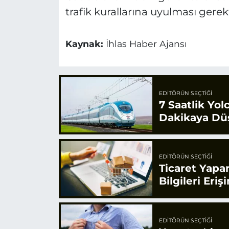
trafik kurallarına uyulması gere
Kaynak:
İhlas Haber Ajansı
EDITÖRÜN SEÇTIĞI
7 Saatlik Yol
Dakikaya Dü
EDITÖRÜN SEÇTIĞI
Ticaret Yapa
Bilgileri Eriş
EDITÖRÜN SEÇTIĞI