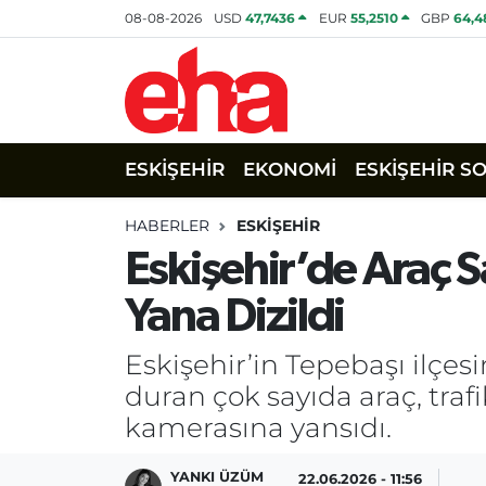
08-08-2026
USD
47,7436
EUR
55,2510
GBP
64,4
ESKİŞEHİR
EKONOMİ
ESKİŞEHİR S
HABERLER
ESKİŞEHİR
Eskişehir’de Araç S
Yana Dizildi
Eskişehir’in Tepebaşı ilçesi
duran çok sayıda araç, tra
kamerasına yansıdı.
YANKI ÜZÜM
22.06.2026 - 11:56