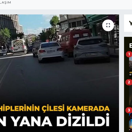
LAŞIM
1
2
3