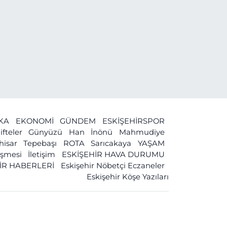
İKA
EKONOMİ
GÜNDEM
ESKİŞEHİRSPOR
ifteler
Günyüzü
Han
İnönü
Mahmudiye
ihisar
Tepebaşı
ROTA
Sarıcakaya
YAŞAM
leşmesi
İletişim
ESKİŞEHİR HAVA DURUMU
İR HABERLERİ
Eskişehir Nöbetçi Eczaneler
Eskişehir Köşe Yazıları