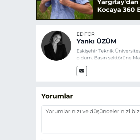
Yargıtay'dan
Kocaya 360 B
EDITÖR
Yankı ÜZÜM
Eskişehir Teknik Üniversit
oldum. Basın sektörüne Mayı
Gazeteciliğin temel değerle
Eskişehir gündemini en doğ
hedefliyorum.
Yorumlar