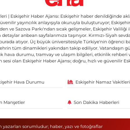
ri | Eskişehir Haber Ajansı: Eskişehir haber denildiğinde akl
üvenilir yayıncılık anlayışıyla okuruyla buluşturuyor; Eskişeh
den ve Sazova Parkı'ndan sıcak gelişmeler, Eskişehir Valiliği 
etaylar anbean sayfalarımıza taşınıyor. Kırmızı-Siyah sevdam
 burada atıyor. Üç büyük üniversitesiyle Türkiye'nin öğrenci 
ehrin tüm dinamikleri yakından takip ediliyor. Vatandaşın gü
lık hava durumu, tramvay ve ulaşım bilgileri, etkinlik rehber
 sesi olan Eskişehir Haber Ajansı; doğru, hızlı ve güvenilir E
kişehir Hava Durumu
Eskişehir Namaz Vakitleri
 Manşetler
Son Dakika Haberleri
n yazarları sorumludur; haber, yazı ve fotoğraflar