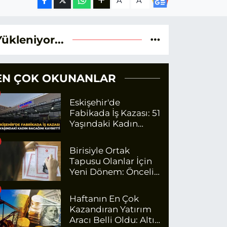
A
A
Yükleniyor...
EN ÇOK OKUNANLAR
Eskişehir'de
Fabikada İş Kazası: 51
Yaşındaki Kadın
Bacağını Kaybetti
Birisiyle Ortak
Tapusu Olanlar İçin
Yeni Dönem: Öncelik
Artık O Kişilerin
Olacak
Haftanın En Çok
Kazandıran Yatırım
Aracı Belli Oldu: Altın