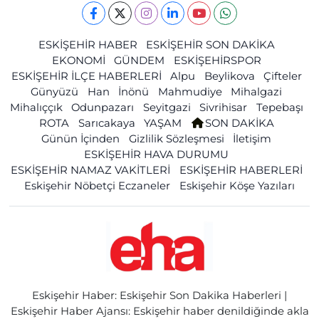
ESKİŞEHİR HABER
ESKİŞEHİR SON DAKİKA
EKONOMİ
GÜNDEM
ESKİŞEHİRSPOR
ESKİŞEHİR İLÇE HABERLERİ
Alpu
Beylikova
Çifteler
Günyüzü
Han
İnönü
Mahmudiye
Mihalgazi
Mihalıççık
Odunpazarı
Seyitgazi
Sivrihisar
Tepebaşı
ROTA
Sarıcakaya
YAŞAM
SON DAKİKA
Günün İçinden
Gizlilik Sözleşmesi
İletişim
ESKİŞEHİR HAVA DURUMU
ESKİŞEHİR NAMAZ VAKİTLERİ
ESKİŞEHİR HABERLERİ
Eskişehir Nöbetçi Eczaneler
Eskişehir Köşe Yazıları
Eskişehir Haber: Eskişehir Son Dakika Haberleri |
Eskişehir Haber Ajansı: Eskişehir haber denildiğinde akla