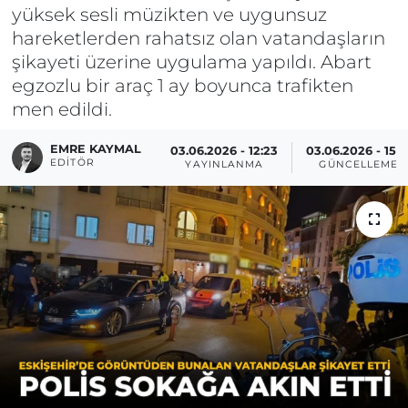
yüksek sesli müzikten ve uygunsuz
hareketlerden rahatsız olan vatandaşların
şikayeti üzerine uygulama yapıldı. Abart
egzozlu bir araç 1 ay boyunca trafikten
men edildi.
EMRE KAYMAL
03.06.2026 - 12:23
03.06.2026 - 15:1
EDITÖR
YAYINLANMA
GÜNCELLEME