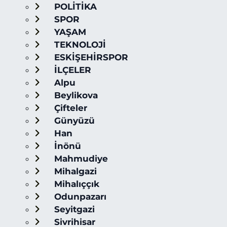
POLİTİKA
SPOR
YAŞAM
TEKNOLOJİ
ESKİŞEHİRSPOR
İLÇELER
Alpu
Beylikova
Çifteler
Günyüzü
Han
İnönü
Mahmudiye
Mihalgazi
Mihalıççık
Odunpazarı
Seyitgazi
Sivrihisar