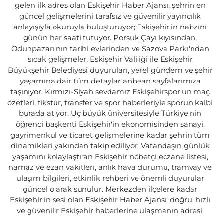
gelen ilk adres olan Eskişehir Haber Ajansı, şehrin en
güncel gelişmelerini tarafsız ve güvenilir yayıncılık
anlayışıyla okuruyla buluşturuyor; Eskişehir'in nabzını
günün her saati tutuyor. Porsuk Çayı kıyısından,
Odunpazarı'nın tarihi evlerinden ve Sazova Parkı'ndan
sıcak gelişmeler, Eskişehir Valiliği ile Eskişehir
Büyükşehir Belediyesi duyuruları, yerel gündem ve şehir
yaşamına dair tüm detaylar anbean sayfalarımıza
taşınıyor. Kırmızı-Siyah sevdamız Eskişehirspor'un maç
özetleri, fikstür, transfer ve spor haberleriyle sporun kalbi
burada atıyor. Üç büyük üniversitesiyle Türkiye'nin
öğrenci başkenti Eskişehir'in ekonomisinden sanayi,
gayrimenkul ve ticaret gelişmelerine kadar şehrin tüm
dinamikleri yakından takip ediliyor. Vatandaşın günlük
yaşamını kolaylaştıran Eskişehir nöbetçi eczane listesi,
namaz ve ezan vakitleri, anlık hava durumu, tramvay ve
ulaşım bilgileri, etkinlik rehberi ve önemli duyurular
güncel olarak sunulur. Merkezden ilçelere kadar
Eskişehir'in sesi olan Eskişehir Haber Ajansı; doğru, hızlı
ve güvenilir Eskişehir haberlerine ulaşmanın adresi.