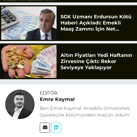
SGK Uzmanı Erdursun Kötü
Haberi Açıkladı: Emekli
Maaş Zammı İçin Net
Rakam
Altın Fiyatları Yedi Haftanın
Zirvesine Çıktı: Rekor
Seviyeye Yaklaşıyor
EDITÖR
Emre Kaymal
Ben Emre Kaymal. Anadolu Üniversitesi
Gazetecilik bölümünden mezun oldum.
Eğitim hayatım boyunca dijital içerik
üretimi ve arama motoru
optimizasyonu (SEO) alanlarına ilgi