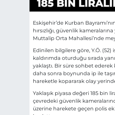
Eskişehir’de Kurban Bayramı’n
hırsızlığı, güvenlik kameralarına 
Muttalip Orta Mahallesi’nde me
Edinilen bilgilere göre, Y.Ö. (52) 
kaldırımda oturduğu sırada yanın
yaklaştı. Bir süre sohbet ederek 
daha sonra boynunda ip ile taşın
hareketle kopararak olay yerinde
Yaklaşık piyasa değeri 185 bin lir
çevredeki güvenlik kameralarınc
üzerine harekete geçen polis ekipl