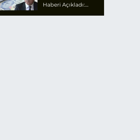
Haberi Açıkladı:
Emekli Maaş Zammı
İçin Net Rakam