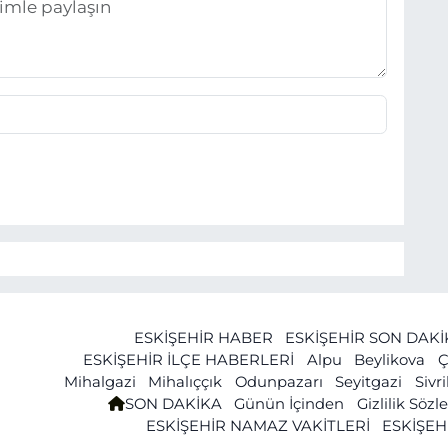
ESKİŞEHİR HABER
ESKİŞEHİR SON DAK
ESKİŞEHİR İLÇE HABERLERİ
Alpu
Beylikova
Ç
Mihalgazi
Mihalıççık
Odunpazarı
Seyitgazi
Sivr
SON DAKİKA
Günün İçinden
Gizlilik Söz
ESKİŞEHİR NAMAZ VAKİTLERİ
ESKİŞEH