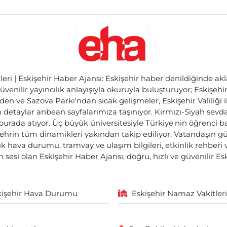
ri | Eskişehir Haber Ajansı: Eskişehir haber denildiğinde akl
üvenilir yayıncılık anlayışıyla okuruyla buluşturuyor; Eskişeh
den ve Sazova Parkı'ndan sıcak gelişmeler, Eskişehir Valiliği 
etaylar anbean sayfalarımıza taşınıyor. Kırmızı-Siyah sevdam
 burada atıyor. Üç büyük üniversitesiyle Türkiye'nin öğrenci 
ehrin tüm dinamikleri yakından takip ediliyor. Vatandaşın gü
lık hava durumu, tramvay ve ulaşım bilgileri, etkinlik rehber
 sesi olan Eskişehir Haber Ajansı; doğru, hızlı ve güvenilir E
kişehir Hava Durumu
Eskişehir Namaz Vakitleri