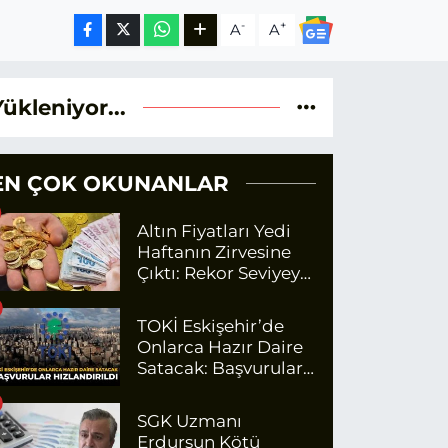
-
+
A
A
Yükleniyor...
EN ÇOK OKUNANLAR
Altın Fiyatları Yedi
Haftanın Zirvesine
Çıktı: Rekor Seviyeye
Yaklaşıyor
TOKİ Eskişehir’de
Onlarca Hazır Daire
Satacak: Başvurular
Hızlandırıldı
SGK Uzmanı
Erdursun Kötü