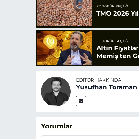
EDITÖRÜN SEÇTIĞI
TMO 2026 Yılı
EDITÖRÜN SEÇTIĞI
Altın Fiyatla
Memiş'ten Ge
EDITÖR HAKKINDA
Yusufhan Toraman
Yorumlar