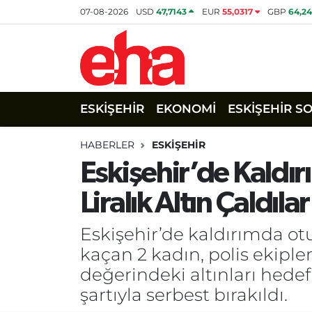
07-08-2026
USD
47,7143
EUR
55,0317
GBP
64,2
ESKİŞEHİR
EKONOMİ
ESKİŞEHİR S
HABERLER
ESKİŞEHİR
Eskişehir’de Kaldır
Liralık Altın Çaldılar
Eskişehir’de kaldırımda ot
kaçan 2 kadın, polis ekiple
değerindeki altınları hedef
şartıyla serbest bırakıldı.