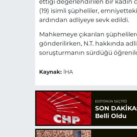
ettiği değerlendirilen bir kadın d
(19) isimli şüpheliler, emniyett
ardından adliyeye sevk edildi.
Mahkemeye çıkarılan şüpheliler
gönderilirken, N.T. hakkında adli k
soruşturmanın sürdüğü öğrenild
Kaynak:
İHA
EDITÖRÜN SEÇTIĞI
SON DAKİKA: 
Belli Oldu