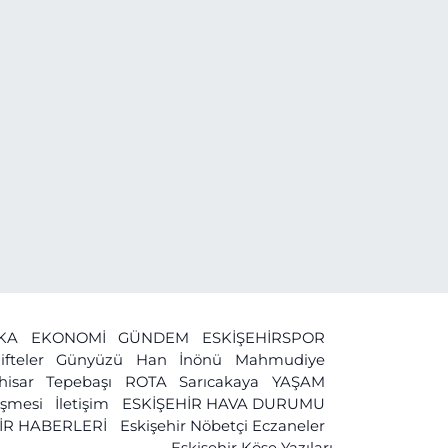
İKA
EKONOMİ
GÜNDEM
ESKİŞEHİRSPOR
ifteler
Günyüzü
Han
İnönü
Mahmudiye
ihisar
Tepebaşı
ROTA
Sarıcakaya
YAŞAM
leşmesi
İletişim
ESKİŞEHİR HAVA DURUMU
İR HABERLERİ
Eskişehir Nöbetçi Eczaneler