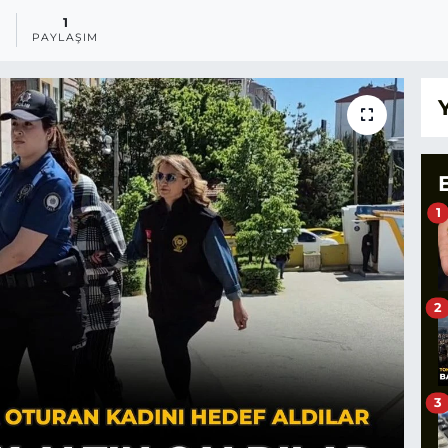
1
1
PAYLAŞIM
1
2
3