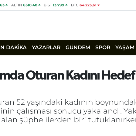
463
ALTIN
6510.40
BİST
13.799
BTC
64.225,61
ON DAKİKA
YAZARLAR
GÜNDEM
SPOR
YAŞAM
ımda Oturan Kadını Hedef 
uran 52 yaşındaki kadının boynundaki
rinin çalışması sonucu yakalandı. Yakl
 alan şüphelilerden biri tutuklanırken