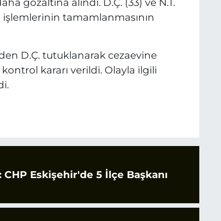
aha gözaltına alındı. D.Ç. (33) ve N.T.
eki işlemlerinin tamamlanmasının
den D.Ç. tutuklanarak cezaevine
ontrol kararı verildi. Olayla ilgili
i.
CHP Eskişehir'de 5 İlçe Başkanı