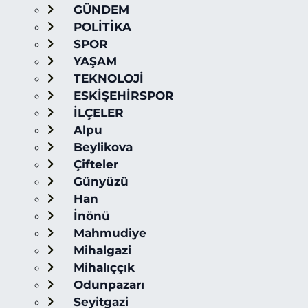
GÜNDEM
POLİTİKA
SPOR
YAŞAM
TEKNOLOJİ
ESKİŞEHİRSPOR
İLÇELER
Alpu
Beylikova
Çifteler
Günyüzü
Han
İnönü
Mahmudiye
Mihalgazi
Mihalıççık
Odunpazarı
Seyitgazi