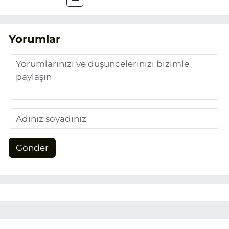
attım. Gazeteciliğin temel değerlerine
sadık kalarak ve etik ilkeleri
benimseyerek, Eskişehir gündemini en
Yorumlar
doğru ve sıcak şekilde takipçilerimize
aktarmayı hedefliyorum.
Gönder