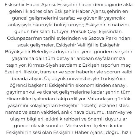
Eskişehir Haber Ajansı: Eskişehir haber denildiğinde akla
gelen ilk adres olan Eskişehir Haber Ajansı, şehrin en
güncel gelişmelerini tarafsız ve güvenilir yayıncılık
anlayışıyla okuruyla buluşturuyor; Eskişehir'in nabzını
günün her saati tutuyor. Porsuk Çayı kıyısından,
Odunpazarı'nın tarihi evlerinden ve Sazova Parkı'ndan
sıcak gelişmeler, Eskişehir Valiliği ile Eskişehir
Büyükşehir Belediyesi duyuruları, yerel gündem ve şehir
yaşamına dair tüm detaylar anbean sayfalarımıza
taşınıyor. Kırmızı-Siyah sevdamız Eskişehirspor'un maç
özetleri, fikstür, transfer ve spor haberleriyle sporun kalbi
burada atıyor. Üç büyük üniversitesiyle Türkiye'nin
öğrenci başkenti Eskişehir'in ekonomisinden sanayi,
gayrimenkul ve ticaret gelişmelerine kadar şehrin tüm
dinamikleri yakından takip ediliyor. Vatandaşın günlük
yaşamını kolaylaştıran Eskişehir nöbetçi eczane listesi,
namaz ve ezan vakitleri, anlık hava durumu, tramvay ve
ulaşım bilgileri, etkinlik rehberi ve önemli duyurular
güncel olarak sunulur. Merkezden ilçelere kadar
Eskişehir'in sesi olan Eskişehir Haber Ajansı; doğru, hızlı