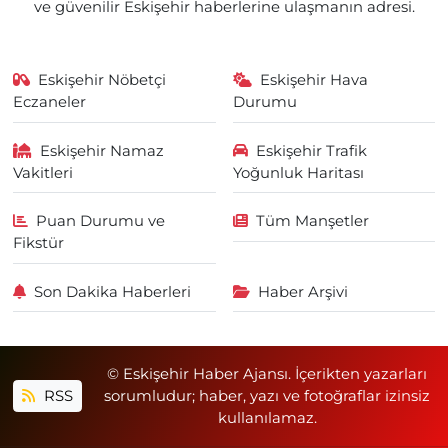
ve güvenilir Eskişehir haberlerine ulaşmanın adresi.
Eskişehir Nöbetçi
Eskişehir Hava
Eczaneler
Durumu
Eskişehir Namaz
Eskişehir Trafik
Vakitleri
Yoğunluk Haritası
Puan Durumu ve
Tüm Manşetler
Fikstür
Son Dakika Haberleri
Haber Arşivi
© Eskişehir Haber Ajansı. İçerikten yazarları
RSS
sorumludur; haber, yazı ve fotoğraflar izinsiz
kullanılamaz.