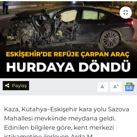
Paylaş
-
+
A
A
Kaza, Kütahya–Eskişehir kara yolu Sazova
Mahallesi mevkiinde meydana geldi.
Edinilen bilgilere göre, kent merkezi
istikametine ilerleyen Arda M.