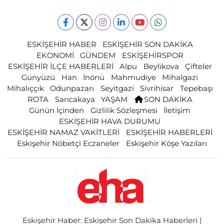
ESKİŞEHİR HABER
ESKİŞEHİR SON DAKİKA
EKONOMİ
GÜNDEM
ESKİŞEHİRSPOR
ESKİŞEHİR İLÇE HABERLERİ
Alpu
Beylikova
Çifteler
Günyüzü
Han
İnönü
Mahmudiye
Mihalgazi
Mihalıççık
Odunpazarı
Seyitgazi
Sivrihisar
Tepebaşı
ROTA
Sarıcakaya
YAŞAM
SON DAKİKA
Günün İçinden
Gizlilik Sözleşmesi
İletişim
ESKİŞEHİR HAVA DURUMU
ESKİŞEHİR NAMAZ VAKİTLERİ
ESKİŞEHİR HABERLERİ
Eskişehir Nöbetçi Eczaneler
Eskişehir Köşe Yazıları
Eskişehir Haber: Eskişehir Son Dakika Haberleri |