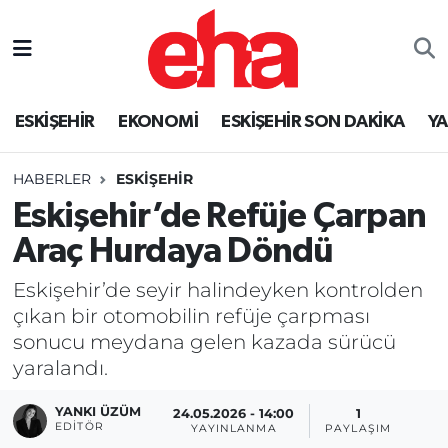
ESKİŞEHİR
EKONOMİ
ESKİŞEHİR SON DAKİKA
Y
HABERLER
ESKİŞEHİR
Eskişehir’de Refüje Çarpan
Araç Hurdaya Döndü
Eskişehir’de seyir halindeyken kontrolden
çıkan bir otomobilin refüje çarpması
sonucu meydana gelen kazada sürücü
yaralandı.
YANKI ÜZÜM
24.05.2026 - 14:00
1
EDITÖR
YAYINLANMA
PAYLAŞIM