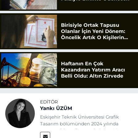
Birisiyle Ortak Tapusu
Olanlar İçin Yeni Dönem:
Öncelik Artık O Kişilerin
Olacak
Haftanın En Çok
Kazandıran Yatırım Aracı
Belli Oldu: Altın Zirvede
EDITÖR
Yankı ÜZÜM
Eskişehir Teknik Üniversitesi Grafik
Tasarım bölümünden 2024 yılında
mezun oldum. Basın sektörüne Mayıs
2025’te Eskişehir Haber Ajansı ile adım