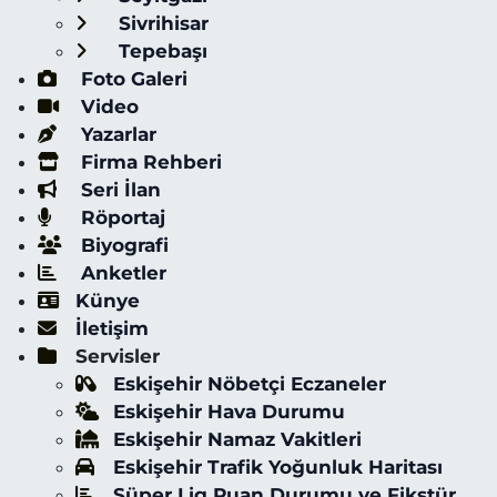
Sivrihisar
Tepebaşı
Foto Galeri
Video
Yazarlar
Firma Rehberi
Seri İlan
Röportaj
Biyografi
Anketler
Künye
İletişim
Servisler
Eskişehir Nöbetçi Eczaneler
Eskişehir Hava Durumu
Eskişehir Namaz Vakitleri
Eskişehir Trafik Yoğunluk Haritası
Süper Lig Puan Durumu ve Fikstür