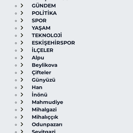
GÜNDEM
POLİTİKA
SPOR
YAŞAM
TEKNOLOJİ
ESKİŞEHİRSPOR
İLÇELER
Alpu
Beylikova
Çifteler
Günyüzü
Han
İnönü
Mahmudiye
Mihalgazi
Mihalıççık
Odunpazarı
Seyitgazi