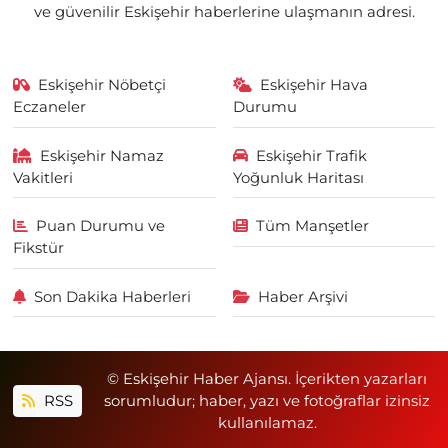
ve güvenilir Eskişehir haberlerine ulaşmanın adresi.
Eskişehir Nöbetçi
Eskişehir Hava
Eczaneler
Durumu
Eskişehir Namaz
Eskişehir Trafik
Vakitleri
Yoğunluk Haritası
Puan Durumu ve
Tüm Manşetler
Fikstür
Son Dakika Haberleri
Haber Arşivi
© Eskişehir Haber Ajansı. İçerikten yazarları
RSS
sorumludur; haber, yazı ve fotoğraflar izinsiz
kullanılamaz.