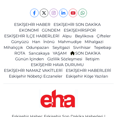
ESKİŞEHİR HABER
ESKİŞEHİR SON DAKİKA
EKONOMİ
GÜNDEM
ESKİŞEHİRSPOR
ESKİŞEHİR İLÇE HABERLERİ
Alpu
Beylikova
Çifteler
Günyüzü
Han
İnönü
Mahmudiye
Mihalgazi
Mihalıççık
Odunpazarı
Seyitgazi
Sivrihisar
Tepebaşı
ROTA
Sarıcakaya
YAŞAM
SON DAKİKA
Günün İçinden
Gizlilik Sözleşmesi
İletişim
ESKİŞEHİR HAVA DURUMU
ESKİŞEHİR NAMAZ VAKİTLERİ
ESKİŞEHİR HABERLERİ
Eskişehir Nöbetçi Eczaneler
Eskişehir Köşe Yazıları
Eskişehir Haber: Eskişehir Son Dakika Haberleri |