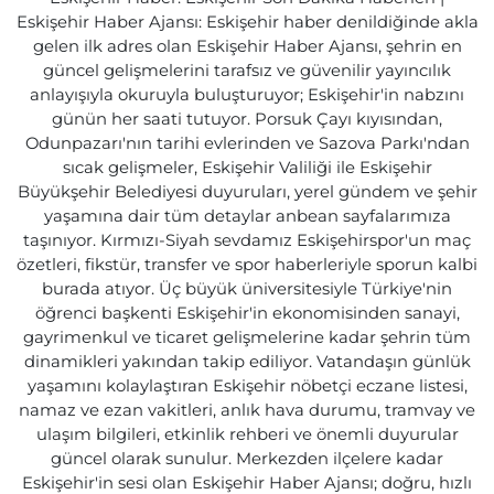
Eskişehir Haber Ajansı: Eskişehir haber denildiğinde akla
gelen ilk adres olan Eskişehir Haber Ajansı, şehrin en
güncel gelişmelerini tarafsız ve güvenilir yayıncılık
anlayışıyla okuruyla buluşturuyor; Eskişehir'in nabzını
günün her saati tutuyor. Porsuk Çayı kıyısından,
Odunpazarı'nın tarihi evlerinden ve Sazova Parkı'ndan
sıcak gelişmeler, Eskişehir Valiliği ile Eskişehir
Büyükşehir Belediyesi duyuruları, yerel gündem ve şehir
yaşamına dair tüm detaylar anbean sayfalarımıza
taşınıyor. Kırmızı-Siyah sevdamız Eskişehirspor'un maç
özetleri, fikstür, transfer ve spor haberleriyle sporun kalbi
burada atıyor. Üç büyük üniversitesiyle Türkiye'nin
öğrenci başkenti Eskişehir'in ekonomisinden sanayi,
gayrimenkul ve ticaret gelişmelerine kadar şehrin tüm
dinamikleri yakından takip ediliyor. Vatandaşın günlük
yaşamını kolaylaştıran Eskişehir nöbetçi eczane listesi,
namaz ve ezan vakitleri, anlık hava durumu, tramvay ve
ulaşım bilgileri, etkinlik rehberi ve önemli duyurular
güncel olarak sunulur. Merkezden ilçelere kadar
Eskişehir'in sesi olan Eskişehir Haber Ajansı; doğru, hızlı