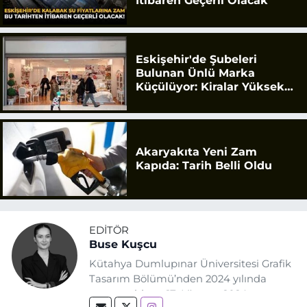
İtibaren Geçerli Olacak
Eskişehir'de Şubeleri
Bulunan Ünlü Marka
Küçülüyor: Kiralar Yüksek
Geldi
Akaryakıta Yeni Zam
Kapıda: Tarih Belli Oldu
EDITÖR
Buse Kuşcu
Kütahya Dumlupınar Üniversitesi Grafik
Tasarım Bölümü’nden 2024 yılında
mezun oldum. 17 Ağustos 2024