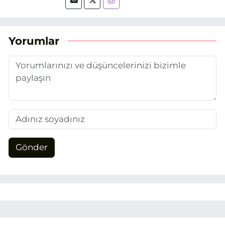
tarihinde, Grafik Tasarım alanında staj
yaptığım Eskişehir Haber Ajansı’nda
(EHA) gazetecilik mesleğinin temel
unsurlarından biri olan merak
Yorumlar
duygusunun etkisiyle basın sektörüne
adım attım.
Gönder