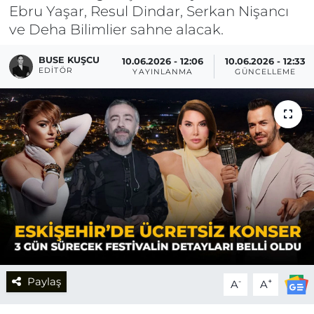
Ebru Yaşar, Resul Dindar, Serkan Nişancı
ve Deha Bilimlier sahne alacak.
BUSE KUŞCU
10.06.2026 - 12:06
10.06.2026 - 12:33
EDITÖR
YAYINLANMA
GÜNCELLEME
Paylaş
-
+
A
A