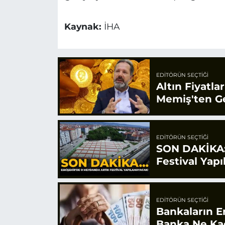
Kaynak:
İHA
EDITÖRÜN SEÇTIĞI
Altın Fiyatla
Memiş'ten Ge
EDITÖRÜN SEÇTIĞI
SON DAKİKA:
Festival Yap
EDITÖRÜN SEÇTIĞI
Bankaların E
Banka Ne Ka