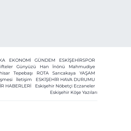
İKA
EKONOMİ
GÜNDEM
ESKİŞEHİRSPOR
ifteler
Günyüzü
Han
İnönü
Mahmudiye
ihisar
Tepebaşı
ROTA
Sarıcakaya
YAŞAM
leşmesi
İletişim
ESKİŞEHİR HAVA DURUMU
İR HABERLERİ
Eskişehir Nöbetçi Eczaneler
Eskişehir Köşe Yazıları