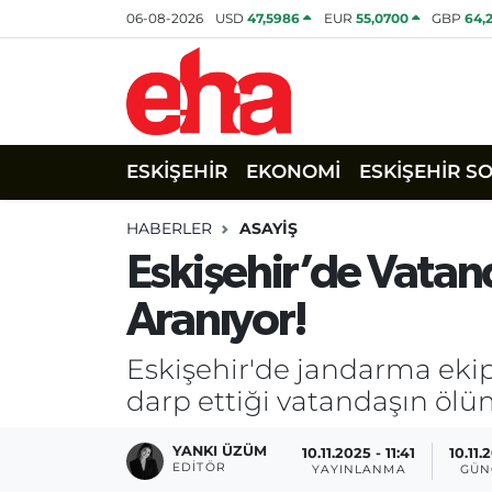
06-08-2026
USD
47,5986
EUR
55,0700
GBP
64,
ESKİŞEHİR
EKONOMİ
ESKİŞEHİR S
HABERLER
ASAYİŞ
Eskişehir’de Vatan
Aranıyor!
Eskişehir'de jandarma ekipl
darp ettiği vatandaşın ölü
YANKI ÜZÜM
10.11.2025 - 11:41
10.11.
EDITÖR
YAYINLANMA
GÜN