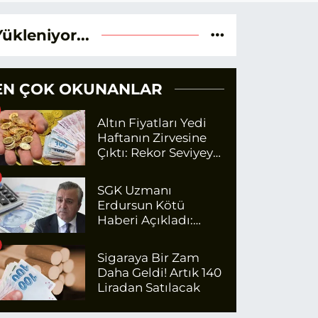
Yükleniyor...
EN ÇOK OKUNANLAR
Altın Fiyatları Yedi
Haftanın Zirvesine
Çıktı: Rekor Seviyeye
Yaklaşıyor
SGK Uzmanı
Erdursun Kötü
Haberi Açıkladı:
Emekli Maaş Zammı
İçin Net Rakam
Sigaraya Bir Zam
Daha Geldi! Artık 140
Liradan Satılacak