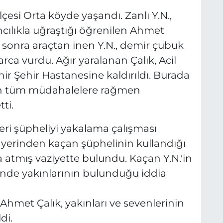
ilçesi Orta köyde yaşandı. Zanlı Y.N.,
cılıkla uğraştığı öğrenilen Ahmet
ha sonra araçtan inen Y.N., demir çubuk
arca vurdu. Ağır yaralanan Çalık, Acil
hir Şehir Hastanesine kaldırıldı. Burada
ılan tüm müdahalelere rağmen
ti.
ri şüpheliyi yakalama çalışması
ay yerinden kaçan şüphelinin kullandığı
la atmış vaziyette bulundu. Kaçan Y.N.'in
inde yakınlarının bulunduğu iddia
hmet Çalık, yakınları ve sevenlerinin
di.