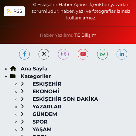
© Eskişehir Haber Ajansı. İçerikten yazarları
RSS
sorumludur; haber, yazı ve fotoğraflar izinsiz
kullanılamaz.
Haber Yazılımı:
TE Bilişim
Ana Sayfa
Kategoriler
ESKİŞEHİR
EKONOMİ
ESKİŞEHİR SON DAKİKA
YAZARLAR
GÜNDEM
SPOR
YAŞAM