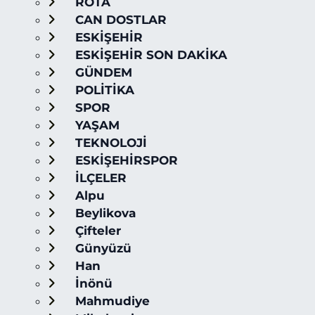
ROTA
CAN DOSTLAR
ESKİŞEHİR
ESKİŞEHİR SON DAKİKA
GÜNDEM
POLİTİKA
SPOR
YAŞAM
TEKNOLOJİ
ESKİŞEHİRSPOR
İLÇELER
Alpu
Beylikova
Çifteler
Günyüzü
Han
İnönü
Mahmudiye