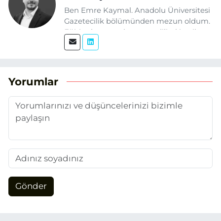
Ben Emre Kaymal. Anadolu Üniversitesi
Gazetecilik bölümünden mezun oldum.
Eğitim hayatım boyunca dijital içerik
üretimi ve arama motoru
optimizasyonu (SEO) alanlarına ilgi
duydum. Şu anda SEO odaklı içerikler
üretiyorum. Haberlerimde güncel
Yorumlar
verileri ve okuyucu odaklı yaklaşımı
temel alıyorum.
Gönder