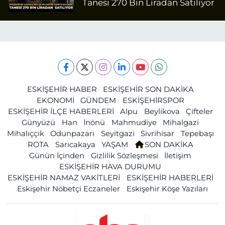
Tanesi 270 Bin Liradan Satılıyor
ESKİŞEHİR HABER
ESKİŞEHİR SON DAKİKA
EKONOMİ
GÜNDEM
ESKİŞEHİRSPOR
ESKİŞEHİR İLÇE HABERLERİ
Alpu
Beylikova
Çifteler
Günyüzü
Han
İnönü
Mahmudiye
Mihalgazi
Mihalıççık
Odunpazarı
Seyitgazi
Sivrihisar
Tepebaşı
ROTA
Sarıcakaya
YAŞAM
SON DAKİKA
Günün İçinden
Gizlilik Sözleşmesi
İletişim
ESKİŞEHİR HAVA DURUMU
ESKİŞEHİR NAMAZ VAKİTLERİ
ESKİŞEHİR HABERLERİ
Eskişehir Nöbetçi Eczaneler
Eskişehir Köşe Yazıları