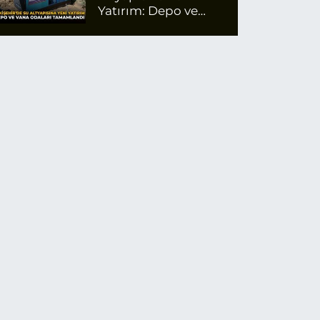
Yatırım: Depo ve
Vana Odaları
Tamamlandı