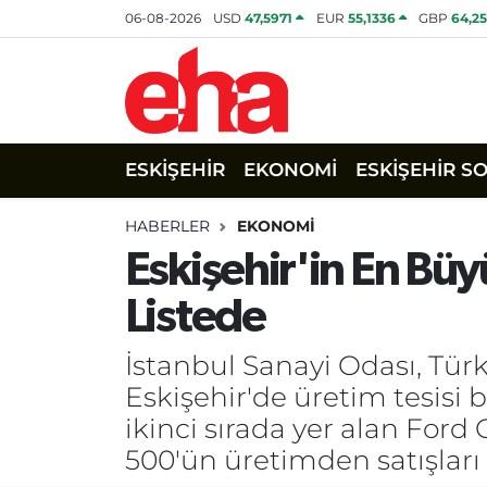
06-08-2026
USD
47,5971
EUR
55,1336
GBP
64,2
ESKİŞEHİR
EKONOMİ
ESKİŞEHİR S
HABERLER
EKONOMİ
Eskişehir'in En Büy
Listede
İstanbul Sanayi Odası, Tür
Eskişehir'de üretim tesisi
ikinci sırada yer alan Ford 
500'ün üretimden satışları 