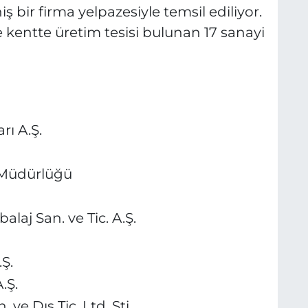
ş bir firma yelpazesiyle temsil ediliyor.
 kentte üretim tesisi bulunan 17 sanayi
rı A.Ş.
 Müdürlüğü
aj San. ve Tic. A.Ş.
Ş.
.Ş.
. ve Dış Tic. Ltd. Şti.