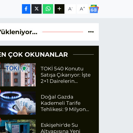
-
+
A
A
Yükleniyor...
EN ÇOK OKUNANLAR
TOKİ 540 Konutu
Satışa Çıkarıyor: İşte
2+1 Dairelerin
Fiyatları
Doğal Gazda
Kademeli Tarife
Tehlikesi: 9 Milyon
Kişi Fazla Para
Ödeyecek
Eskişehir'de Su
Altyapısına Yeni