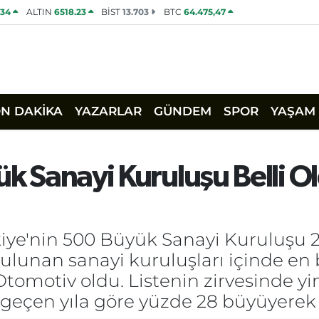
534
ALTIN
6518.23
BİST
13.703
BTC
64.475,47
ON DAKİKA
YAZARLAR
GÜNDEM
SPOR
YAŞAM
ük Sanayi Kuruluşu Belli O
kiye'nin 500 Büyük Sanayi Kuruluşu 2
 bulunan sanayi kuruluşları içinde e
Otomotiv oldu. Listenin zirvesinde yi
geçen yıla göre yüzde 28 büyüyerek 11,