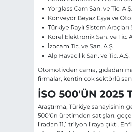
Yorglass Cam San. ve Tic. A.Ş
Konveyör Beyaz Eşya ve Otomo
Türkiye Raylı Sistem Araçları 
Korel Elektronik San. ve Tic. A
İzocam Tic. ve San. A.Ş.
Alp Havacılık San. ve Tic. A.Ş.
Otomotivden cama, gıdadan mad
firmalar, kentin çok sektörlü san
İSO 500'ÜN 2025
Araştırma, Türkiye sanayisinin
500'ün üretimden satışları, geçen
liradan 11,1 trilyon liraya çıktı. 