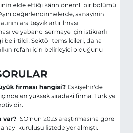
inin elde ettiği kârın önemli bir bölümü
 Aynı değerlendirmelerde, sanayinin
tırımlara teşvik artırılması,
ı ve yabancı sermaye için istikrarlı
belirtildi. Sektör temsilcileri, daha
kın refahı için belirleyici olduğunu
SORULAR
üyük firması hangisi?
Eskişehir'de
 içinde en yüksek sıradaki firma, Türkiye
tiv'dir.
a var?
İSO'nun 2023 araştırmasına göre
anayi kuruluşu listede yer almıştı.