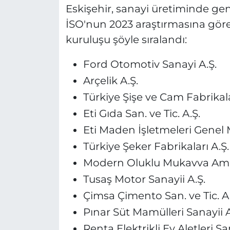
Eskişehir, sanayi üretiminde geni
İSO'nun 2023 araştırmasına göre
kuruluşu şöyle sıralandı:
Ford Otomotiv Sanayi A.Ş.
Arçelik A.Ş.
Türkiye Şişe ve Cam Fabrikala
Eti Gıda San. ve Tic. A.Ş.
Eti Maden İşletmeleri Genel
Türkiye Şeker Fabrikaları A.Ş.
Modern Oluklu Mukavva Ambal
Tusaş Motor Sanayii A.Ş.
Çimsa Çimento San. ve Tic. A.
Pınar Süt Mamülleri Sanayii A
Renta Elektrikli Ev Aletleri San