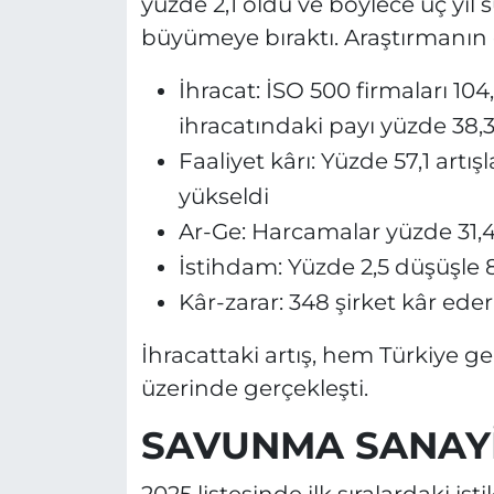
yüzde 2,1 oldu ve böylece üç yıl s
büyümeye bıraktı. Araştırmanın ö
İhracat: İSO 500 firmaları 104
ihracatındaki payı yüzde 38,
Faaliyet kârı: Yüzde 57,1 artışl
yükseldi
Ar-Ge: Harcamalar yüzde 31,4 a
İstihdam: Yüzde 2,5 düşüşle 8
Kâr-zarar: 348 şirket kâr eder
İhracattaki artış, hem Türkiye 
üzerinde gerçekleşti.
SAVUNMA SANAYİSİ
2025 listesinde ilk sıralardaki is