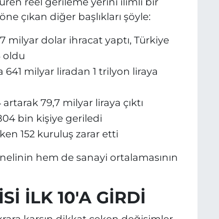
üren reel gerileme yerini ılımlı bir
ne çıkan diğer başlıkları şöyle:
,7 milyar dolar ihracat yaptı, Türkiye
3 oldu
a 641 milyar liradan 1 trilyon liraya
rtarak 79,7 milyar liraya çıktı
04 bin kişiye geriledi
ken 152 kuruluş zarar etti
genelinin hem de sanayi ortalamasının
 İLK 10'A GİRDİ
tikrara karşın dikkat çeken değişimler