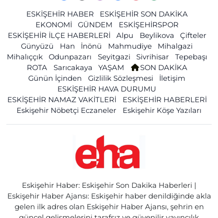
ESKİŞEHİR HABER
ESKİŞEHİR SON DAKİKA
EKONOMİ
GÜNDEM
ESKİŞEHİRSPOR
ESKİŞEHİR İLÇE HABERLERİ
Alpu
Beylikova
Çifteler
Günyüzü
Han
İnönü
Mahmudiye
Mihalgazi
Mihalıççık
Odunpazarı
Seyitgazi
Sivrihisar
Tepebaşı
ROTA
Sarıcakaya
YAŞAM
SON DAKİKA
Günün İçinden
Gizlilik Sözleşmesi
İletişim
ESKİŞEHİR HAVA DURUMU
ESKİŞEHİR NAMAZ VAKİTLERİ
ESKİŞEHİR HABERLERİ
Eskişehir Nöbetçi Eczaneler
Eskişehir Köşe Yazıları
Eskişehir Haber: Eskişehir Son Dakika Haberleri |
Eskişehir Haber Ajansı: Eskişehir haber denildiğinde akla
gelen ilk adres olan Eskişehir Haber Ajansı, şehrin en
güncel gelişmelerini tarafsız ve güvenilir yayıncılık