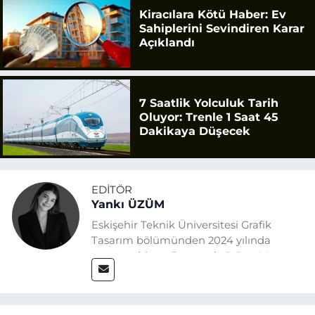
Kiracılara Kötü Haber: Ev
Sahiplerini Sevindiren Karar
Açıklandı
7 Saatlik Yolculuk Tarih
Oluyor: Trenle 1 Saat 45
Dakikaya Düşecek
EDITÖR
Yankı ÜZÜM
Eskişehir Teknik Üniversitesi Grafik
Tasarım bölümünden 2024 yılında
mezun oldum. Basın sektörüne Mayıs
2025’te Eskişehir Haber Ajansı ile adım
attım. Gazeteciliğin temel değerlerine
sadık kalarak ve etik ilkeleri