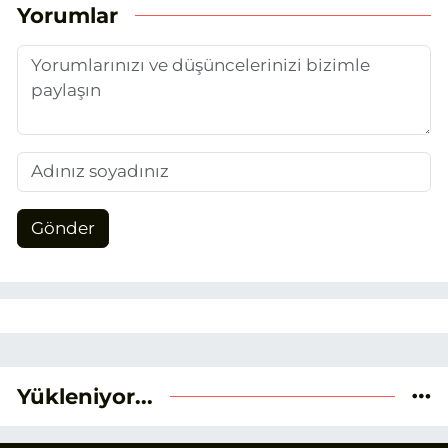
benimseyerek, Eskişehir gündemini en
Yorumlar
doğru ve sıcak şekilde takipçilerimize
aktarmayı hedefliyorum.
Gönder
Yükleniyor...