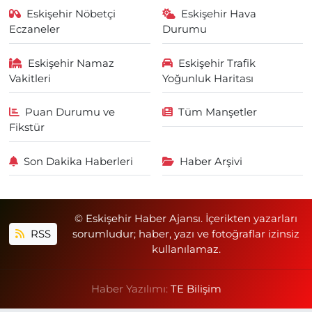
Eskişehir Nöbetçi
Eskişehir Hava
Eczaneler
Durumu
Eskişehir Namaz
Eskişehir Trafik
Vakitleri
Yoğunluk Haritası
Puan Durumu ve
Tüm Manşetler
Fikstür
Son Dakika Haberleri
Haber Arşivi
© Eskişehir Haber Ajansı. İçerikten yazarları
RSS
sorumludur; haber, yazı ve fotoğraflar izinsiz
kullanılamaz.
Haber Yazılımı:
TE Bilişim