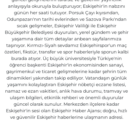
anlayışıyla okuruyla buluşturuyor; Eskişehir'in nabzını
günün her saati tutuyor. Porsuk Çayı kıyısından,
Odunpazarı'nın tarihi evlerinden ve Sazova Parkı'ndan
sıcak gelişmeler, Eskişehir Valiliği ile Eskişehir
Büyükşehir Belediyesi duyuruları, yerel gündem ve şehir
yaşamına dair tüm detaylar anbean sayfalarımıza
taşınıyor. Kırmızı-Siyah sevdamız Eskişehirspor'un maç
özetleri, fikstür, transfer ve spor haberleriyle sporun kalbi
burada atıyor. Üç büyük üniversitesiyle Türkiye'nin
öğrenci başkenti Eskişehir'in ekonomisinden sanayi,
gayrimenkul ve ticaret gelişmelerine kadar şehrin tüm
dinamikleri yakından takip ediliyor. Vatandaşın günlük
yaşamını kolaylaştıran Eskişehir nöbetçi eczane listesi,
namaz ve ezan vakitleri, anlık hava durumu, tramvay ve
ulaşım bilgileri, etkinlik rehberi ve önemli duyurular
güncel olarak sunulur. Merkezden ilçelere kadar
Eskişehir'in sesi olan Eskişehir Haber Ajansı; doğru, hızlı
ve güvenilir Eskişehir haberlerine ulaşmanın adresi.