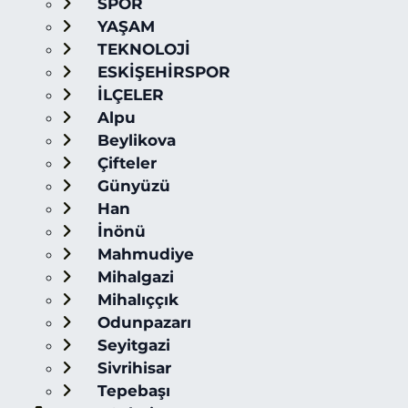
SPOR
YAŞAM
TEKNOLOJİ
ESKİŞEHİRSPOR
İLÇELER
Alpu
Beylikova
Çifteler
Günyüzü
Han
İnönü
Mahmudiye
Mihalgazi
Mihalıççık
Odunpazarı
Seyitgazi
Sivrihisar
Tepebaşı