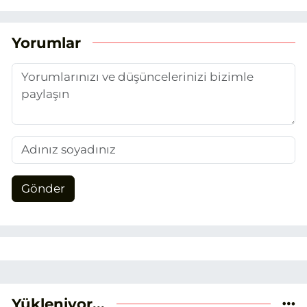
optimizasyonu (SEO) alanlarına ilgi
duydum. Şu anda SEO odaklı içerikler
üretiyorum. Haberlerimde güncel
Yorumlar
verileri ve okuyucu odaklı yaklaşımı
temel alıyorum.
Gönder
Yükleniyor...