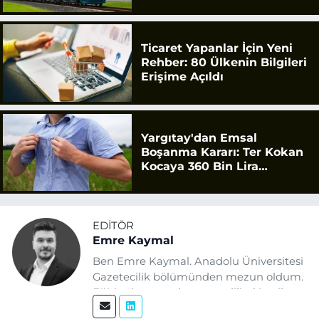
Ticaret Yapanlar İçin Yeni
Rehber: 80 Ülkenin Bilgileri
Erişime Açıldı
Yargıtay'dan Emsal
Boşanma Kararı: Ter Kokan
Kocaya 360 Bin Lira
Tazminat
EDITÖR
Emre Kaymal
Ben Emre Kaymal. Anadolu Üniversitesi
Gazetecilik bölümünden mezun oldum.
Eğitim hayatım boyunca dijital içerik
üretimi ve arama motoru