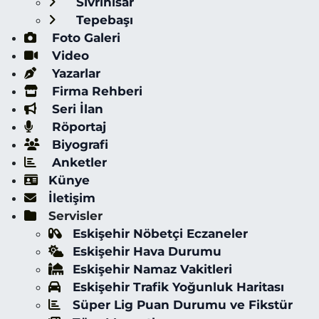
Sivrihisar
Tepebaşı
Foto Galeri
Video
Yazarlar
Firma Rehberi
Seri İlan
Röportaj
Biyografi
Anketler
Künye
İletişim
Servisler
Eskişehir Nöbetçi Eczaneler
Eskişehir Hava Durumu
Eskişehir Namaz Vakitleri
Eskişehir Trafik Yoğunluk Haritası
Süper Lig Puan Durumu ve Fikstür