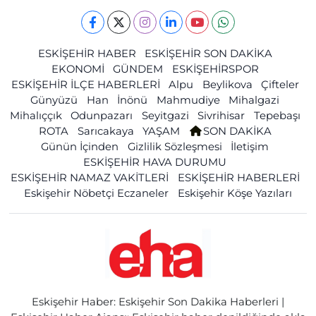
ESKİŞEHİR HABER
ESKİŞEHİR SON DAKİKA
EKONOMİ
GÜNDEM
ESKİŞEHİRSPOR
ESKİŞEHİR İLÇE HABERLERİ
Alpu
Beylikova
Çifteler
Günyüzü
Han
İnönü
Mahmudiye
Mihalgazi
Mihalıççık
Odunpazarı
Seyitgazi
Sivrihisar
Tepebaşı
ROTA
Sarıcakaya
YAŞAM
SON DAKİKA
Günün İçinden
Gizlilik Sözleşmesi
İletişim
ESKİŞEHİR HAVA DURUMU
ESKİŞEHİR NAMAZ VAKİTLERİ
ESKİŞEHİR HABERLERİ
Eskişehir Nöbetçi Eczaneler
Eskişehir Köşe Yazıları
Eskişehir Haber: Eskişehir Son Dakika Haberleri |