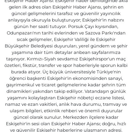
Eskişehir Haber Ajansı: Eskişehir haber denildiğinde akla
gelen ilk adres olan Eskişehir Haber Ajansı, şehrin en
güncel gelişmelerini tarafsız ve güvenilir yayıncılık
anlayışıyla okuruyla buluşturuyor; Eskişehir'in nabzını
günün her saati tutuyor. Porsuk Çayı kıyısından,
Odunpazarı'nın tarihi evlerinden ve Sazova Parkı'ndan
sıcak gelişmeler, Eskişehir Valiliği ile Eskişehir
Büyükşehir Belediyesi duyuruları, yerel gündem ve şehir
yaşamına dair tüm detaylar anbean sayfalarımıza
taşınıyor. Kırmızı-Siyah sevdamız Eskişehirspor'un maç
özetleri, fikstür, transfer ve spor haberleriyle sporun kalbi
burada atıyor. Üç büyük üniversitesiyle Türkiye'nin
öğrenci başkenti Eskişehir'in ekonomisinden sanayi,
gayrimenkul ve ticaret gelişmelerine kadar şehrin tüm
dinamikleri yakından takip ediliyor. Vatandaşın günlük
yaşamını kolaylaştıran Eskişehir nöbetçi eczane listesi,
namaz ve ezan vakitleri, anlık hava durumu, tramvay ve
ulaşım bilgileri, etkinlik rehberi ve önemli duyurular
güncel olarak sunulur. Merkezden ilçelere kadar
Eskişehir'in sesi olan Eskişehir Haber Ajansı; doğru, hızlı
ve güvenilir Eskişehir haberlerine ulaşmanın adresi.