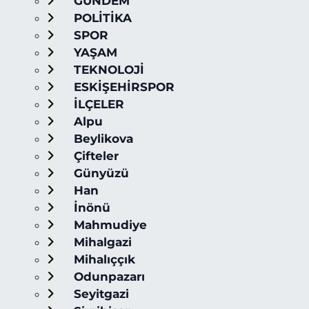
GÜNDEM
POLİTİKA
SPOR
YAŞAM
TEKNOLOJİ
ESKİŞEHİRSPOR
İLÇELER
Alpu
Beylikova
Çifteler
Günyüzü
Han
İnönü
Mahmudiye
Mihalgazi
Mihalıççık
Odunpazarı
Seyitgazi