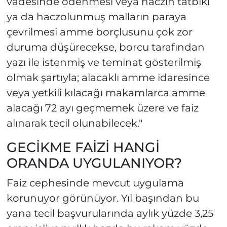
vadesinde ödenmesi veya haczin tatbiki
ya da haczolunmuş malların paraya
çevrilmesi amme borçlusunu çok zor
duruma düşürecekse, borcu tarafından
yazı ile istenmiş ve teminat gösterilmiş
olmak şartıyla; alacaklı amme idaresince
veya yetkili kılacağı makamlarca amme
alacağı 72 ayı geçmemek üzere ve faiz
alınarak tecil olunabilecek."
GECİKME FAİZİ HANGİ
ORANDA UYGULANIYOR?
Faiz cephesinde mevcut uygulama
korunuyor görünüyor. Yıl başından bu
yana tecil başvurularında aylık yüzde 3,25