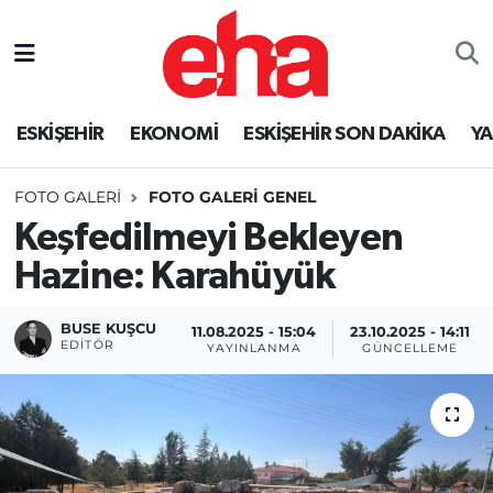
ESKİŞEHİR
EKONOMİ
ESKİŞEHİR SON DAKİKA
Y
FOTO GALERI
FOTO GALERI GENEL
Keşfedilmeyi Bekleyen
Hazine: Karahüyük
BUSE KUŞCU
11.08.2025 - 15:04
23.10.2025 - 14:11
EDITÖR
YAYINLANMA
GÜNCELLEME