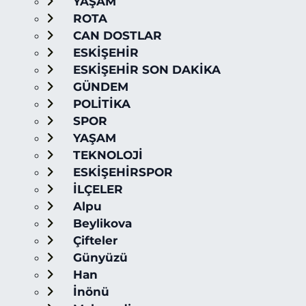
YAŞAM
ROTA
CAN DOSTLAR
ESKİŞEHİR
ESKİŞEHİR SON DAKİKA
GÜNDEM
POLİTİKA
SPOR
YAŞAM
TEKNOLOJİ
ESKİŞEHİRSPOR
İLÇELER
Alpu
Beylikova
Çifteler
Günyüzü
Han
İnönü