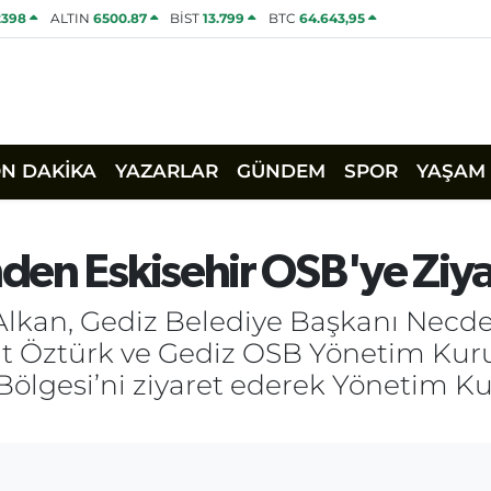
2398
ALTIN
6500.87
BİST
13.799
BTC
64.643,95
ON DAKİKA
YAZARLAR
GÜNDEM
SPOR
YAŞAM
den Eskisehir OSB'ye Ziya
an, Gediz Belediye Başkanı Necdet 
 Öztürk ve Gediz OSB Yönetim Kurul
Bölgesi’ni ziyaret ederek Yönetim Ku