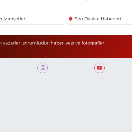
 Manşetler
Son Dakika Haberleri
n yazarları sorumludur; haber, yazı ve fotoğraflar