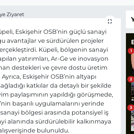
peli, Eskişehir OSB’nin güçlü sanayi
̆u avantajlar ve sürdürülen projeler
ekleştirdi. Küpeli, bölgenin sanayi
1
apılan yatırımları, Ar-Ge ve inovasyon
lanan destekleri ve çevre dostu üretim
Ayrıca, Eskişehir OSB’nin altyapı
2
ğladığı katkılar da detaylı bir şekilde
eyim paylaşımının yapıldığı görüşmede,
nin başarılı uygulamalarını yerinde
3
 sanayi bölgesi arasında potansiyel iş
nayi alanında sürdürülebilir kalkınmaya
 alışverişinde bulunuldu.