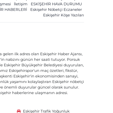
leşmesi
İletişim
ESKİŞEHİR HAVA DURUMU
İR HABERLERİ
Eskişehir Nöbetçi Eczaneler
Eskişehir Köşe Yazıları
a gelen ilk adres olan Eskişehir Haber Ajansı,
ir'in nabzını günün her saati tutuyor. Porsuk
ile Eskişehir Büyükşehir Belediyesi duyuruları,
ız Eskişehirspor'un maç özetleri, fikstür,
başkenti Eskişehir'in ekonomisinden sanayi,
nlük yaşamını kolaylaştıran Eskişehir nöbetçi
i ve önemli duyurular güncel olarak sunulur.
skişehir haberlerine ulaşmanın adresi.
Eskişehir Trafik Yoğunluk