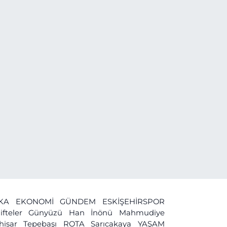
İKA
EKONOMİ
GÜNDEM
ESKİŞEHİRSPOR
ifteler
Günyüzü
Han
İnönü
Mahmudiye
ihisar
Tepebaşı
ROTA
Sarıcakaya
YAŞAM