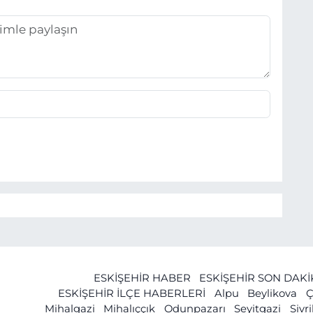
ESKİŞEHİR HABER
ESKİŞEHİR SON DAK
ESKİŞEHİR İLÇE HABERLERİ
Alpu
Beylikova
Ç
Mihalgazi
Mihalıççık
Odunpazarı
Seyitgazi
Sivr