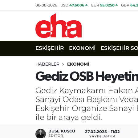
06-08-2026
USD
47,6006
EUR
55,0250
GBP
64,
ESKİŞEHİR
EKONOMİ
ESKİŞEHİR S
HABERLER
EKONOMİ
Gediz OSB Heyetin
Gediz Kaymakamı Hakan Alk
Sanayi Odası Başkanı Vedat
Eskişehir Organize Sanayi 
ile bir araya geldi.
BUSE KUŞCU
27.02.2025 - 11:32
EDITÖR
YAYINLANMA