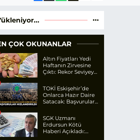
Yükleniyor...
EN ÇOK OKUNANLAR
Altın Fiyatları Yedi
Haftanın Zirvesine
Çıktı: Rekor Seviyeye
Yaklaşıyor
TOKİ Eskişehir’de
Onlarca Hazır Daire
Satacak: Başvurular
Hızlandırıldı
SGK Uzmanı
Erdursun Kötü
Haberi Açıkladı:
Emekli Maaş Zammı