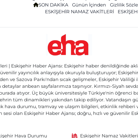
SON DAKİKA
Günün İçinden
Gizlilik Söz
ESKİŞEHİR NAMAZ VAKİTLERİ
ESKİŞEH
ri | Eskişehir Haber Ajansı: Eskişehir haber denildiğinde akl
üvenilir yayıncılık anlayışıyla okuruyla buluşturuyor; Eskişeh
den ve Sazova Parkı'ndan sıcak gelişmeler, Eskişehir Valiliği 
etaylar anbean sayfalarımıza taşınıyor. Kırmızı-Siyah sevdam
 burada atıyor. Üç büyük üniversitesiyle Türkiye'nin öğrenci 
ehrin tüm dinamikleri yakından takip ediliyor. Vatandaşın gü
lık hava durumu, tramvay ve ulaşım bilgileri, etkinlik rehber
 sesi olan Eskişehir Haber Ajansı; doğru, hızlı ve güvenilir E
kişehir Hava Durumu
Eskişehir Namaz Vakitleri