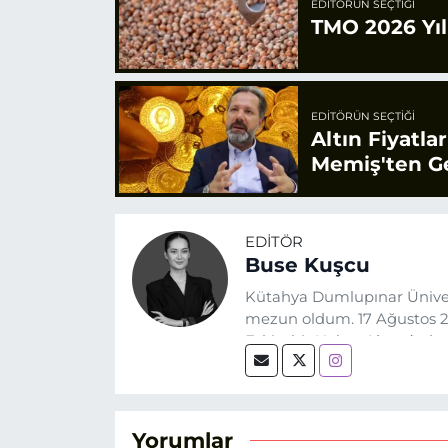
EDITÖRÜN SEÇTIĞI
TMO 2026 Yılı
EDITÖRÜN SEÇTIĞI
Altın Fiyatla
Memiş'ten Ge
EDITÖR
Buse Kuşcu
Kütahya Dumlupınar Üniver
mezun oldum. 17 Ağustos 20
Eskişehir Haber Ajansı’nda
biri olan merak duygusunun
Yorumlar