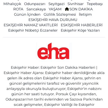
Mihalıççık
Odunpazarı
Seyitgazi
Sivrihisar
Tepebaşı
ROTA
Sarıcakaya
YAŞAM
SON DAKİKA
Günün İçinden
Gizlilik Sözleşmesi
İletişim
ESKİŞEHİR HAVA DURUMU
ESKİŞEHİR NAMAZ VAKİTLERİ
ESKİŞEHİR HABERLERİ
Eskişehir Nöbetçi Eczaneler
Eskişehir Köşe Yazıları
Eskişehir Haber: Eskişehir Son Dakika Haberleri |
Eskişehir Haber Ajansı: Eskişehir haber denildiğinde akla
gelen ilk adres olan Eskişehir Haber Ajansı, şehrin en
güncel gelişmelerini tarafsız ve güvenilir yayıncılık
anlayışıyla okuruyla buluşturuyor; Eskişehir'in nabzını
günün her saati tutuyor. Porsuk Çayı kıyısından,
Odunpazarı'nın tarihi evlerinden ve Sazova Parkı'ndan
sıcak gelişmeler, Eskişehir Valiliği ile Eskişehir