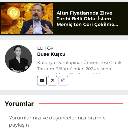
Altın Fiyatlarında Zirve
Tarihi Belli Oldu: İslam
Memiş'ten Geri Çekilme
Uyarısı
EDITÖR
Buse Kuşcu
Kütahya Dumlupınar Üniversitesi Grafik
Tasarım Bölümü’nden 2024 yılında
mezun oldum. 17 Ağustos 2024
tarihinde, Grafik Tasarım alanında staj
yaptığım Eskişehir Haber Ajansı’nda
(EHA) gazetecilik mesleğinin temel
unsurlarından biri olan merak
Yorumlar
duygusunun etkisiyle basın sektörüne
adım attım.