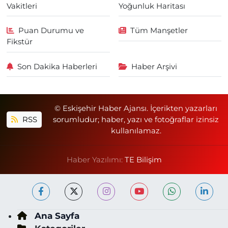
Vakitleri
Yoğunluk Haritası
Puan Durumu ve
Tüm Manşetler
Fikstür
Son Dakika Haberleri
Haber Arşivi
© Eskişehir Haber Ajansı. İçerikten yazarları
RSS
sorumludur; haber, yazı ve fotoğraflar izinsiz
kullanılamaz.
Haber Yazılımı:
TE Bilişim
Ana Sayfa