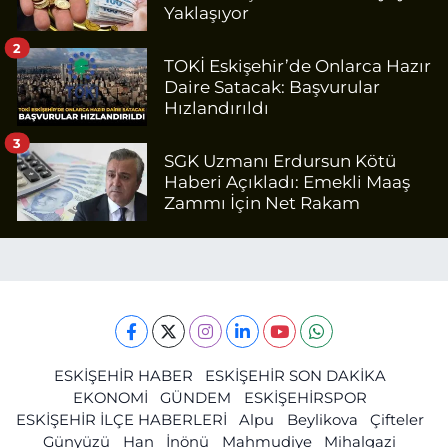
Yaklaşıyor
2
TOKİ Eskişehir’de Onlarca Hazır
Daire Satacak: Başvurular
Hızlandırıldı
3
SGK Uzmanı Erdursun Kötü
Haberi Açıkladı: Emekli Maaş
Zammı İçin Net Rakam
ESKİŞEHİR HABER
ESKİŞEHİR SON DAKİKA
EKONOMİ
GÜNDEM
ESKİŞEHİRSPOR
ESKİŞEHİR İLÇE HABERLERİ
Alpu
Beylikova
Çifteler
Günyüzü
Han
İnönü
Mahmudiye
Mihalgazi