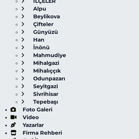
İLÇELER
Alpu
Beylikova
Çifteler
Günyüzü
Han
İnönü
Mahmudiye
Mihalgazi
Mihalıççık
Odunpazarı
Seyitgazi
Sivrihisar
Tepebaşı
Foto Galeri
Video
Yazarlar
Firma Rehberi