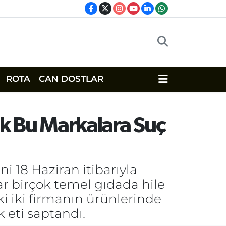
ROTA
CAN DOSTLAR
lık Bu Markalara Suç
ni 18 Haziran itibarıyla
ar birçok temel gıdada hile
ki iki firmanın ürünlerinde
k eti saptandı.