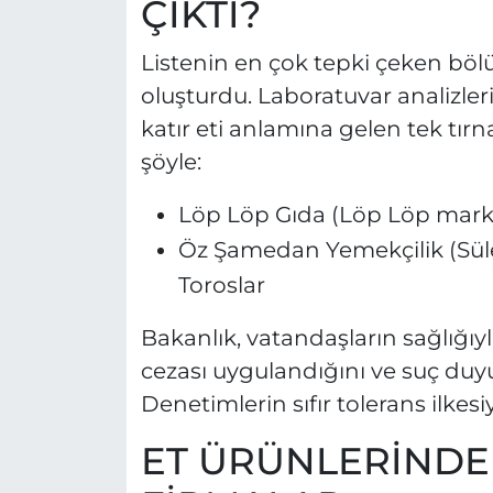
ÇIKTI?
Listenin en çok tepki çeken bölü
oluşturdu. Laboratuvar analizler
katır eti anlamına gelen tek tırn
şöyle:
Löp Löp Gıda (Löp Löp markas
Öz Şamedan Yemekçilik (Sül
Toroslar
Bakanlık, vatandaşların sağlığıy
cezası uygulandığını ve suç du
Denetimlerin sıfır tolerans ilkes
ET ÜRÜNLERİNDE