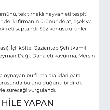
münü, tek tırnaklı hayvan eti tespiti
inde iki firmanın ürününde at, eşek ve
aklı eti saptandı. Söz konusu ürünler
ı): İçli köfte, Gaziantep Şehitkamil
eyman Dağ): Dana eti kavurma, Mersin
la oynayan bu firmalara idari para
yurusunda bulunulduğunu bildirdi.
iyle süreceği vurgulandı.
 HİLE YAPAN