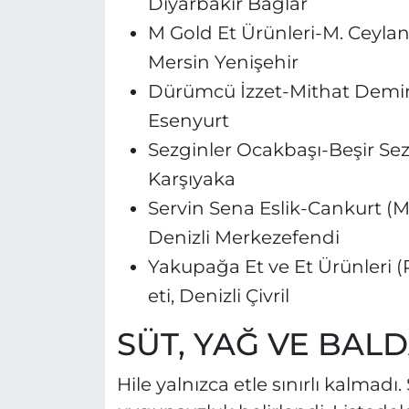
Diyarbakır Bağlar
M Gold Et Ürünleri-M. Ceylanl
Mersin Yenişehir
Dürümcü İzzet-Mithat Demir (
Esenyurt
Sezginler Ocakbaşı-Beşir Sezg
Karşıyaka
Servin Sena Eslik-Cankurt (Ma
Denizli Merkezefendi
Yakupağa Et ve Et Ürünleri (P
eti, Denizli Çivril
SÜT, YAĞ VE BAL
Hile yalnızca etle sınırlı kalmadı