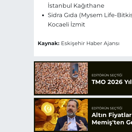
İstanbul Kağıthane
Sidra Gıda (Mysem Life-Bitki
Kocaeli İzmit
Kaynak:
Eskişehir Haber Ajansı
EDITÖRÜN SEÇTIĞI
TMO 2026 Yılı
EDITÖRÜN SEÇTIĞI
Altın Fiyatla
Memiş'ten Ge