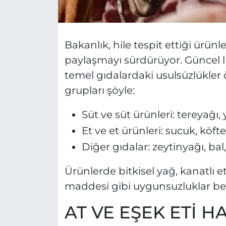
Bakanlık, hile tespit ettiği ürün
paylaşmayı sürdürüyor. Güncel l
temel gıdalardaki usulsüzlükler ö
grupları şöyle:
Süt ve süt ürünleri: tereyağı,
Et ve et ürünleri: sucuk, kö
Diğer gıdalar: zeytinyağı, bal
Ürünlerde bitkisel yağ, kanatlı et
maddesi gibi uygunsuzluklar bel
AT VE EŞEK ETİ 