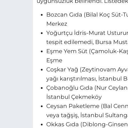
uygunsuzluk belirlendi. Listedeki
Bozcan Gıda (Bilal Koç Süt-Tuz
Merkez
Yoğurtçu İdris-Murat Usturu
tespit edilemedi, Bursa Mu
Eşme Yem Süt (Çamoluk-Kaşar 
Eşme
Coşkar Yağ (Zeytinovam Ayva
yağı karıştırılması, İstanbu
Çobanoğlu Gıda (Nur Ceylan Er
İstanbul Çekmeköy
Ceysan Paketleme (Bal Cennet
veya tağşiş, İstanbul Sultang
Okkas Gıda (Diblong-Ginseng