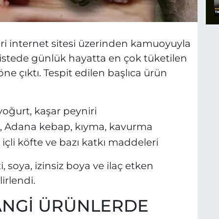
leri internet sitesi üzerinden kamuoyuyla
istede günlük hayatta en çok tüketilen
ne çıktı. Tespit edilen başlıca ürün
 yoğurt, kaşar peyniri
fte, Adana kebap, kıyma, kavurma
, içli köfte ve bazı katkı maddeleri
i, soya, izinsiz boya ve ilaç etken
irlendi.
HANGİ ÜRÜNLERDE