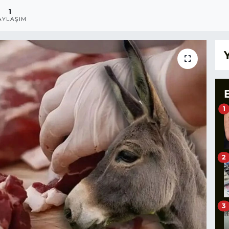
1
AYLAŞIM
1
2
3