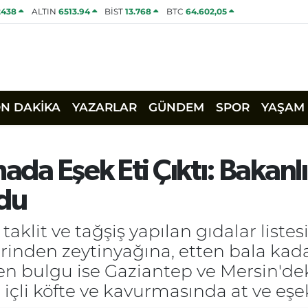
2438
ALTIN
6513.94
BİST
13.768
BTC
64.602,05
ON DAKİKA
YAZARLAR
GÜNDEM
SPOR
YAŞAM
mada Eşek Eti Çıktı: Bakan
du
klit ve tağşiş yapılan gıdalar listesi
erinden zeytinyağına, etten bala kad
ken bulgu ise Gaziantep ve Mersin'de
 içli köfte ve kavurmasında at ve eşe