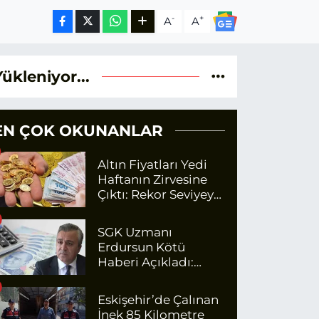
-
+
A
A
Yükleniyor...
EN ÇOK OKUNANLAR
Altın Fiyatları Yedi
Haftanın Zirvesine
Çıktı: Rekor Seviyeye
Yaklaşıyor
SGK Uzmanı
Erdursun Kötü
Haberi Açıkladı:
Emekli Maaş Zammı
İçin Net Rakam
Eskişehir’de Çalınan
İnek 85 Kilometre