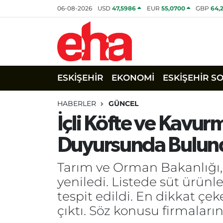
06-08-2026
USD
47,5986
EUR
55,0700
GBP
64,
ESKİŞEHİR
EKONOMİ
ESKİŞEHİR S
HABERLER
GÜNCEL
İçli Köfte ve Kavur
Duyursunda Bulun
Tarım ve Orman Bakanlığı, ta
yeniledi. Listede süt ürünl
tespit edildi. En dikkat çe
çıktı. Söz konusu firmaların