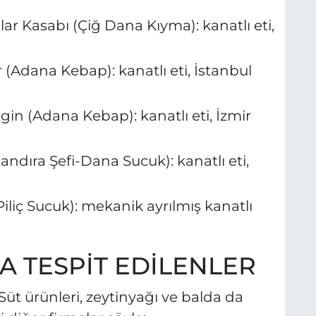
ar Kasabı (Çiğ Dana Kıyma): kanatlı eti,
Adana Kebap): kanatlı eti, İstanbul
in (Adana Kebap): kanatlı eti, İzmir
ndıra Şefi-Dana Sucuk): kanatlı eti,
iliç Sucuk): mekanik ayrılmış kanatlı
DA TESPİT EDİLENLER
. Süt ürünleri, zeytinyağı ve balda da