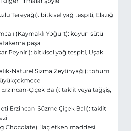
 diğer firmalar şöyle:
lu Tereyağı): bitkisel yağ tespiti, Elazığ
mcalı (Kaymaklı Yoğurt): koyun sütü
stafakemalpaşa
Peyniri): bitkisel yağ tespiti, Uşak
lık-Naturel Sızma Zeytinyağı): tohum
l Büyükçekmece
zincan-Çiçek Balı): taklit veya tağşiş,
i Erzincan-Süzme Çiçek Balı): taklit
azi
 Chocolate): ilaç etken maddesi,