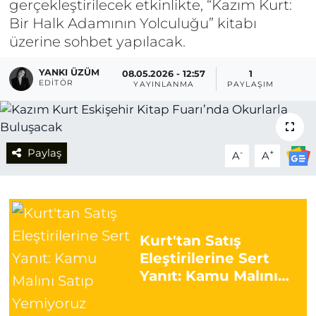
gerçekleştirilecek etkinlikte, “Kazım Kurt:
Bir Halk Adamının Yolculuğu” kitabı
üzerine sohbet yapılacak.
YANKI ÜZÜM
08.05.2026 - 12:57
1
EDITÖR
YAYINLANMA
PAYLAŞIM
Paylaş
-
+
A
A
Kurt'tan Satış
Eleştirilerine Sert
Yanıt: Kamu Malını
Satıp Yemiyoruz