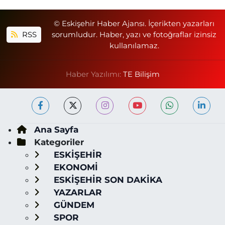
© Eskişehir Haber Ajansı. İçerikten yazarları
RSS
sorumludur. Haber, yazı ve fotoğraflar izinsiz
kullanılamaz.
Haber Yazılımı:
TE Bilişim
Ana Sayfa
Kategoriler
ESKİŞEHİR
EKONOMİ
ESKİŞEHİR SON DAKİKA
YAZARLAR
GÜNDEM
SPOR