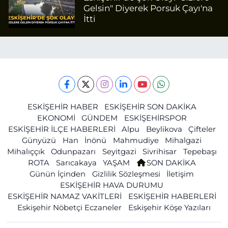
Gelsin" Diyerek Porsuk Çayı'na
İtti
ESKİŞEHİR HABER
ESKİŞEHİR SON DAKİKA
EKONOMİ
GÜNDEM
ESKİŞEHİRSPOR
ESKİŞEHİR İLÇE HABERLERİ
Alpu
Beylikova
Çifteler
Günyüzü
Han
İnönü
Mahmudiye
Mihalgazi
Mihalıççık
Odunpazarı
Seyitgazi
Sivrihisar
Tepebaşı
ROTA
Sarıcakaya
YAŞAM
SON DAKİKA
Günün İçinden
Gizlilik Sözleşmesi
İletişim
ESKİŞEHİR HAVA DURUMU
ESKİŞEHİR NAMAZ VAKİTLERİ
ESKİŞEHİR HABERLERİ
Eskişehir Nöbetçi Eczaneler
Eskişehir Köşe Yazıları