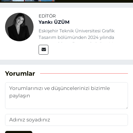
EDITÖR
Yankı ÜZÜM
Eskişehir Teknik Üniversitesi Grafik
Tasarım bölümünden 2024 yılında
mezun oldum. Basın sektörüne Mayıs
2025’te Eskişehir Haber Ajansı ile adım
attım. Gazeteciliğin temel değerlerine
sadık kalarak ve etik ilkeleri
benimseyerek, Eskişehir gündemini en
Yorumlar
doğru ve sıcak şekilde takipçilerimize
aktarmayı hedefliyorum.