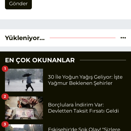
Gönder
Yükleniyor...
EN ÇOK OKUNANLAR
1
30 İle Yoğun Yağış Geliyor: İşte
Yağmur Beklenen Şehirler
2
Borçlulara İndirim Var:
Devletten Taksit Fırsatı Geldi
3
Eskişehir'de Şok Olay! "Sizlere