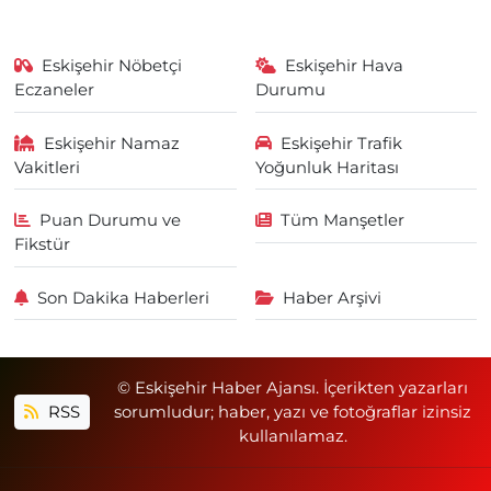
Eskişehir Nöbetçi
Eskişehir Hava
Eczaneler
Durumu
Eskişehir Namaz
Eskişehir Trafik
Vakitleri
Yoğunluk Haritası
Puan Durumu ve
Tüm Manşetler
Fikstür
Son Dakika Haberleri
Haber Arşivi
© Eskişehir Haber Ajansı. İçerikten yazarları
RSS
sorumludur; haber, yazı ve fotoğraflar izinsiz
kullanılamaz.