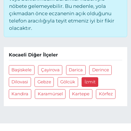
nöbete gelemeyebilir. Bu nedenle, yola
çıkmadan önce eczanenin açık olduğunu
telefon aracılığıyla teyit etmeniz iyi bir fikir
olacaktır.
Kocaeli Diğer İlçeler
Başiskele
Çayirova
Darica
Derince
Dilovasi
Gebze
Gölcük
İzmit
Kandira
Karamürsel
Kartepe
Körfez