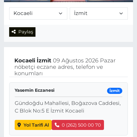
Paylaş
Kocaeli
İzmit
09 Ağustos 2026 Pazar
nöbetçi eczane adres, telefon ve
konumları
Yasemin Eczanesi
İzmit
Gündoğdu Mahallesi, Boğazova Caddesi,
C Blok No:5 E İzmit Kocaeli
Yol Tarifi Al
0 (262) 500 00 70