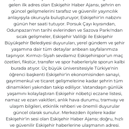
gelen ilk adres olan Eskişehir Haber Ajansı, şehrin en
güncel gelişmelerini tarafsız ve güvenilir yayıncılık
anlayışıyla okuruyla buluşturuyor; Eskişehir'in nabzını
günün her saati tutuyor. Porsuk Çayı kıyısından,
Odunpazarı'nın tarihi evlerinden ve Sazova Parkı'ndan
sıcak gelişmeler, Eskişehir Valiliği ile Eskişehir
Büyükşehir Belediyesi duyuruları, yerel gündem ve şehir
yaşamına dair tüm detaylar anbean sayfalarımıza
taşınıyor. Kırmızı-Siyah sevdamız Eskişehirspor'un maç
özetleri, fikstür, transfer ve spor haberleriyle sporun kalbi
burada atıyor. Üç büyük üniversitesiyle Türkiye'nin
öğrenci başkenti Eskişehir'in ekonomisinden sanayi,
gayrimenkul ve ticaret gelişmelerine kadar şehrin tüm
dinamikleri yakından takip ediliyor. Vatandaşın günlük
yaşamını kolaylaştıran Eskişehir nöbetçi eczane listesi,
namaz ve ezan vakitleri, anlık hava durumu, tramvay ve
ulaşım bilgileri, etkinlik rehberi ve önemli duyurular
güncel olarak sunulur. Merkezden ilçelere kadar
Eskişehir'in sesi olan Eskişehir Haber Ajansı; doğru, hızlı
ve güvenilir Eskişehir haberlerine ulaşmanın adresi.