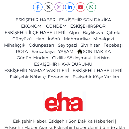
ESKİŞEHİR HABER
ESKİŞEHİR SON DAKİKA
EKONOMİ
GÜNDEM
ESKİŞEHİRSPOR
ESKİŞEHİR İLÇE HABERLERİ
Alpu
Beylikova
Çifteler
Günyüzü
Han
İnönü
Mahmudiye
Mihalgazi
Mihalıççık
Odunpazarı
Seyitgazi
Sivrihisar
Tepebaşı
ROTA
Sarıcakaya
YAŞAM
SON DAKİKA
Günün İçinden
Gizlilik Sözleşmesi
İletişim
ESKİŞEHİR HAVA DURUMU
ESKİŞEHİR NAMAZ VAKİTLERİ
ESKİŞEHİR HABERLERİ
Eskişehir Nöbetçi Eczaneler
Eskişehir Köşe Yazıları
Eskişehir Haber: Eskişehir Son Dakika Haberleri |
Eskişehir Haber Ajansı: Eskişehir haber denildiğinde akla