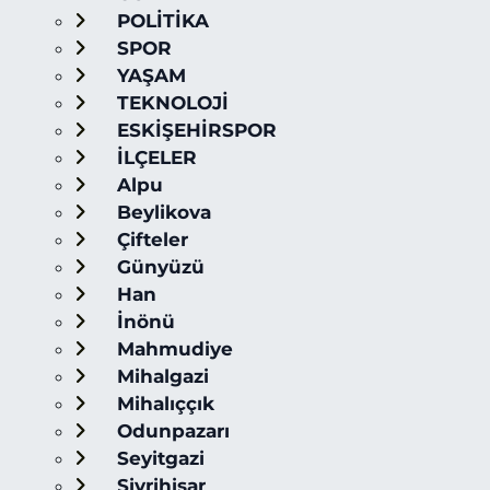
POLİTİKA
SPOR
YAŞAM
TEKNOLOJİ
ESKİŞEHİRSPOR
İLÇELER
Alpu
Beylikova
Çifteler
Günyüzü
Han
İnönü
Mahmudiye
Mihalgazi
Mihalıççık
Odunpazarı
Seyitgazi
Sivrihisar