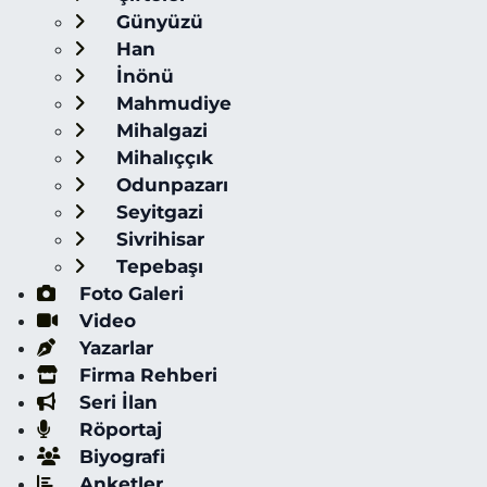
Günyüzü
Han
İnönü
Mahmudiye
Mihalgazi
Mihalıççık
Odunpazarı
Seyitgazi
Sivrihisar
Tepebaşı
Foto Galeri
Video
Yazarlar
Firma Rehberi
Seri İlan
Röportaj
Biyografi
Anketler