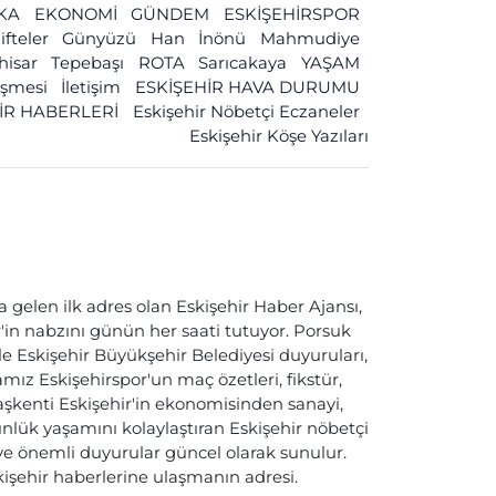
İKA
EKONOMİ
GÜNDEM
ESKİŞEHİRSPOR
ifteler
Günyüzü
Han
İnönü
Mahmudiye
ihisar
Tepebaşı
ROTA
Sarıcakaya
YAŞAM
leşmesi
İletişim
ESKİŞEHİR HAVA DURUMU
İR HABERLERİ
Eskişehir Nöbetçi Eczaneler
Eskişehir Köşe Yazıları
a gelen ilk adres olan Eskişehir Haber Ajansı,
ir'in nabzını günün her saati tutuyor. Porsuk
ile Eskişehir Büyükşehir Belediyesi duyuruları,
ız Eskişehirspor'un maç özetleri, fikstür,
başkenti Eskişehir'in ekonomisinden sanayi,
nlük yaşamını kolaylaştıran Eskişehir nöbetçi
i ve önemli duyurular güncel olarak sunulur.
skişehir haberlerine ulaşmanın adresi.