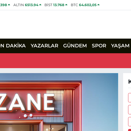
2398
ALTIN
6513.94
BİST
13.768
BTC
64.602,05
ON DAKİKA
YAZARLAR
GÜNDEM
SPOR
YAŞAM