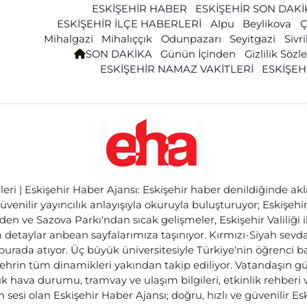
ESKİŞEHİR HABER
ESKİŞEHİR SON DAK
ESKİŞEHİR İLÇE HABERLERİ
Alpu
Beylikova
Ç
Mihalgazi
Mihalıççık
Odunpazarı
Seyitgazi
Sivr
SON DAKİKA
Günün İçinden
Gizlilik Söz
ESKİŞEHİR NAMAZ VAKİTLERİ
ESKİŞEH
ri | Eskişehir Haber Ajansı: Eskişehir haber denildiğinde akl
üvenilir yayıncılık anlayışıyla okuruyla buluşturuyor; Eskişeh
den ve Sazova Parkı'ndan sıcak gelişmeler, Eskişehir Valiliği 
etaylar anbean sayfalarımıza taşınıyor. Kırmızı-Siyah sevdam
 burada atıyor. Üç büyük üniversitesiyle Türkiye'nin öğrenci 
ehrin tüm dinamikleri yakından takip ediliyor. Vatandaşın gü
lık hava durumu, tramvay ve ulaşım bilgileri, etkinlik rehber
 sesi olan Eskişehir Haber Ajansı; doğru, hızlı ve güvenilir E