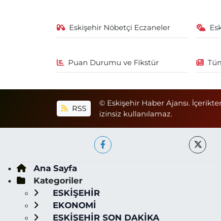
Eskişehir Nöbetçi Eczaneler
Es
Puan Durumu ve Fikstür
Tüm
© Eskişehir Haber Ajansı. İçerikte
RSS
izinsiz kullanılamaz.
Ana Sayfa
Kategoriler
ESKİŞEHİR
EKONOMİ
ESKİŞEHİR SON DAKİKA