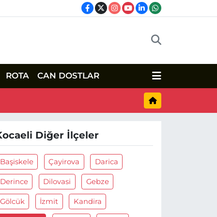
ROTA
CAN DOSTLAR
Kocaeli Diğer İlçeler
Başiskele
Çayirova
Darica
Derince
Dilovasi
Gebze
Gölcük
İzmit
Kandira