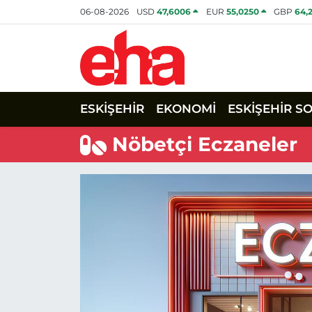
06-08-2026
USD
47,6006
EUR
55,0250
GBP
64,
ESKİŞEHİR
EKONOMİ
ESKİŞEHİR S
Nöbetçi Eczaneler