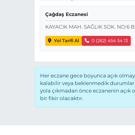
Çağdaş Eczanesi
KAYACIK MAH. SAĞLIK SOK. NO:6
Yol Tarifi Al
0 (262) 454 54 13
Her eczane gece boyunca açık olmayab
kalabilir veya beklenmedik durumlar
yola çıkmadan önce eczanenin açık old
bir fikir olacaktır.