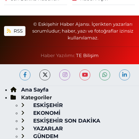
© Eskişehir Haber Ajansı. İçerikten yazarları
RSS
sorumludur; haber, yazı ve fotoğraflar izinsiz
kullanılamaz.
Haber Yazılımı:
TE Bilişim
Ana Sayfa
Kategoriler
ESKİŞEHİR
EKONOMİ
ESKİŞEHİR SON DAKİKA
YAZARLAR
GÜNDEM