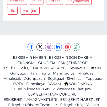
Menteşe
Milas
Ortaca
Seydikemer
Ula
Yatağan
ESKİŞEHİR HABER
ESKİŞEHİR SON DAKİKA
EKONOMİ
GÜNDEM
ESKİŞEHİRSPOR
ESKİŞEHİR İLÇE HABERLERİ
Alpu
Beylikova
Çifteler
Günyüzü
Han
İnönü
Mahmudiye
Mihalgazi
Mihalıççık
Odunpazarı
Seyitgazi
Sivrihisar
Tepebaşı
ROTA
Sarıcakaya
YAŞAM
SON DAKİKA
Günün İçinden
Gizlilik Sözleşmesi
İletişim
ESKİŞEHİR HAVA DURUMU
ESKİŞEHİR NAMAZ VAKİTLERİ
ESKİŞEHİR HABERLERİ
Eskişehir Nöbetçi Eczaneler
Eskişehir Köşe Yazıları