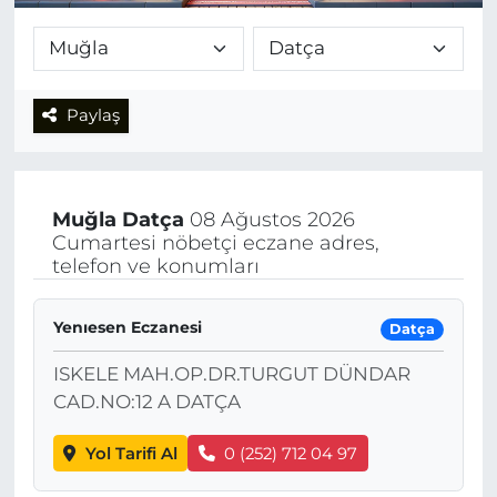
Paylaş
Muğla
Datça
08 Ağustos 2026
Cumartesi nöbetçi eczane adres,
telefon ve konumları
Yenıesen Eczanesi
Datça
ISKELE MAH.OP.DR.TURGUT DÜNDAR
CAD.NO:12 A DATÇA
Yol Tarifi Al
0 (252) 712 04 97