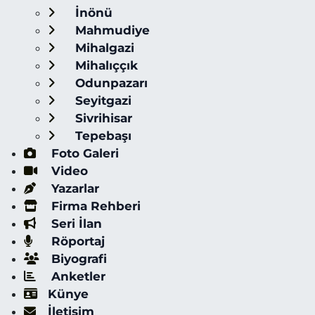
İnönü
Mahmudiye
Mihalgazi
Mihalıççık
Odunpazarı
Seyitgazi
Sivrihisar
Tepebaşı
Foto Galeri
Video
Yazarlar
Firma Rehberi
Seri İlan
Röportaj
Biyografi
Anketler
Künye
İletişim