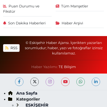
Puan Durumu ve
Tüm Manşetler
Fikstür
Son Dakika Haberleri
Haber Arşivi
© Eskişehir Haber Ajansı. İçerikten yazarları
RSS
sorumludur; haber, yazı ve fotoğraflar izinsiz
kullanılamaz.
Haber Yazılımı:
TE Bilişim
Ana Sayfa
Kategoriler
ESKİŞEHİR