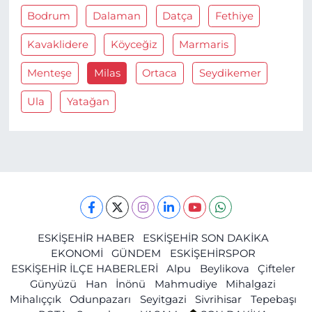
Bodrum
Dalaman
Datça
Fethiye
Kavaklidere
Köyceğiz
Marmaris
Menteşe
Milas
Ortaca
Seydikemer
Ula
Yatağan
ESKİŞEHİR HABER
ESKİŞEHİR SON DAKİKA
EKONOMİ
GÜNDEM
ESKİŞEHİRSPOR
ESKİŞEHİR İLÇE HABERLERİ
Alpu
Beylikova
Çifteler
Günyüzü
Han
İnönü
Mahmudiye
Mihalgazi
Mihalıççık
Odunpazarı
Seyitgazi
Sivrihisar
Tepebaşı