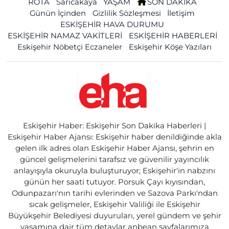
ROTA
Sarıcakaya
YAŞAM
SON DAKİKA
Günün İçinden
Gizlilik Sözleşmesi
İletişim
ESKİŞEHİR HAVA DURUMU
ESKİŞEHİR NAMAZ VAKİTLERİ
ESKİŞEHİR HABERLERİ
Eskişehir Nöbetçi Eczaneler
Eskişehir Köşe Yazıları
Eskişehir Haber: Eskişehir Son Dakika Haberleri |
Eskişehir Haber Ajansı: Eskişehir haber denildiğinde akla
gelen ilk adres olan Eskişehir Haber Ajansı, şehrin en
güncel gelişmelerini tarafsız ve güvenilir yayıncılık
anlayışıyla okuruyla buluşturuyor; Eskişehir'in nabzını
günün her saati tutuyor. Porsuk Çayı kıyısından,
Odunpazarı'nın tarihi evlerinden ve Sazova Parkı'ndan
sıcak gelişmeler, Eskişehir Valiliği ile Eskişehir
Büyükşehir Belediyesi duyuruları, yerel gündem ve şehir
yaşamına dair tüm detaylar anbean sayfalarımıza