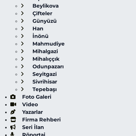
Beylikova
Çifteler
Günyüzü
Han
İnönü
Mahmudiye
Mihalgazi
Mihalıççık
Odunpazarı
Seyitgazi
Sivrihisar
Tepebaşı
Foto Galeri
Video
Yazarlar
Firma Rehberi
Seri İlan
Röportaj