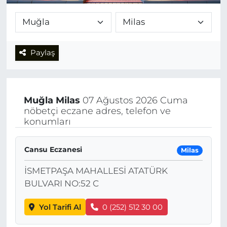
Paylaş
Muğla
Milas
07 Ağustos 2026 Cuma
nöbetçi eczane adres, telefon ve
konumları
Cansu Eczanesi
Milas
İSMETPAŞA MAHALLESİ ATATÜRK
BULVARI NO:52 C
Yol Tarifi Al
0 (252) 512 30 00