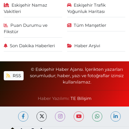
Eskişehir Namaz
Eskişehir Trafik
Vakitleri
Yoğunluk Haritası
Puan Durumu ve
Tüm Manşetler
Fikstür
Son Dakika Haberleri
Haber Arşivi
© Eskişehir Haber Ajansı. İçerikten yazarları
RSS
sorumludur; haber, yazı ve fotoğraflar izinsiz
kullanılamaz.
Haber Yazılımı:
TE Bilişim