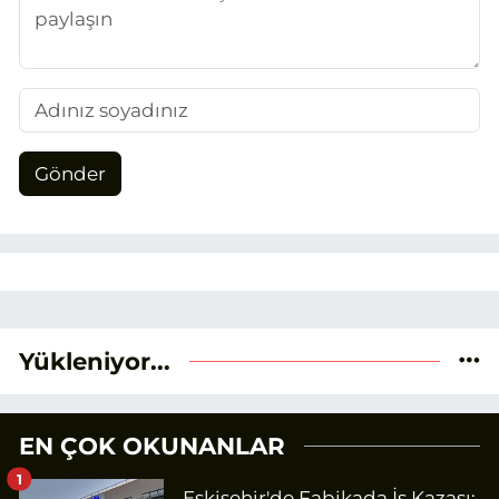
Gönder
Yükleniyor...
EN ÇOK OKUNANLAR
1
Eskişehir'de Fabikada İş Kazası: