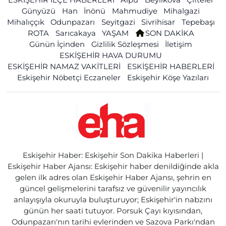
Günyüzü
Han
İnönü
Mahmudiye
Mihalgazi
Mihalıççık
Odunpazarı
Seyitgazi
Sivrihisar
Tepebaşı
ROTA
Sarıcakaya
YAŞAM
SON DAKİKA
Günün İçinden
Gizlilik Sözleşmesi
İletişim
ESKİŞEHİR HAVA DURUMU
ESKİŞEHİR NAMAZ VAKİTLERİ
ESKİŞEHİR HABERLERİ
Eskişehir Nöbetçi Eczaneler
Eskişehir Köşe Yazıları
Eskişehir Haber: Eskişehir Son Dakika Haberleri |
Eskişehir Haber Ajansı: Eskişehir haber denildiğinde akla
gelen ilk adres olan Eskişehir Haber Ajansı, şehrin en
güncel gelişmelerini tarafsız ve güvenilir yayıncılık
anlayışıyla okuruyla buluşturuyor; Eskişehir'in nabzını
günün her saati tutuyor. Porsuk Çayı kıyısından,
Odunpazarı'nın tarihi evlerinden ve Sazova Parkı'ndan