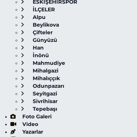
ESKİŞEHİRSPOR
İLÇELER
Alpu
Beylikova
Çifteler
Günyüzü
Han
İnönü
Mahmudiye
Mihalgazi
Mihalıççık
Odunpazarı
Seyitgazi
Sivrihisar
Tepebaşı
Foto Galeri
Video
Yazarlar