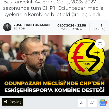
Başkanvekili Av. Emre Genç, 2026-2027
sezonunda tüm CHP’li Odunpazarı meclis
üyelerinin kombine bilet aldığını açıkladı.
YUSUFHAN TORAMAN
01.07.2026 - 22:58
1
EDITÖR
YAYINLANMA
PAYLAŞI
Paylaş
-
+
A
A