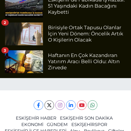
51 Yaşındaki Kadın Bacağını
Kaybetti
2
Birisiyle Ortak Tapusu Olanlar
İçin Yeni Dönem: Öncelik Artık
O Kişilerin Olacak
3
Haftanın En Çok Kazandıran
Yatırım Aracı Belli Oldu: Altın
Zirvede
ESKİŞEHİR HABER
ESKİŞEHİR SON DAKİKA
EKONOMİ
GÜNDEM
ESKİŞEHİRSPOR
ESKİŞEHİR İLÇE HABERLERİ
Alpu
Beylikova
Çifteler