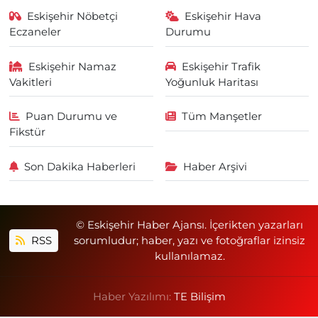
Eskişehir Nöbetçi
Eskişehir Hava
Eczaneler
Durumu
Eskişehir Namaz
Eskişehir Trafik
Vakitleri
Yoğunluk Haritası
Puan Durumu ve
Tüm Manşetler
Fikstür
Son Dakika Haberleri
Haber Arşivi
© Eskişehir Haber Ajansı. İçerikten yazarları
RSS
sorumludur; haber, yazı ve fotoğraflar izinsiz
kullanılamaz.
Haber Yazılımı:
TE Bilişim