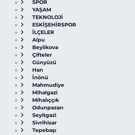
SPOR
YAŞAM
TEKNOLOJİ
ESKİŞEHİRSPOR
İLÇELER
Alpu
Beylikova
Çifteler
Günyüzü
Han
İnönü
Mahmudiye
Mihalgazi
Mihalıççık
Odunpazarı
Seyitgazi
Sivrihisar
Tepebaşı