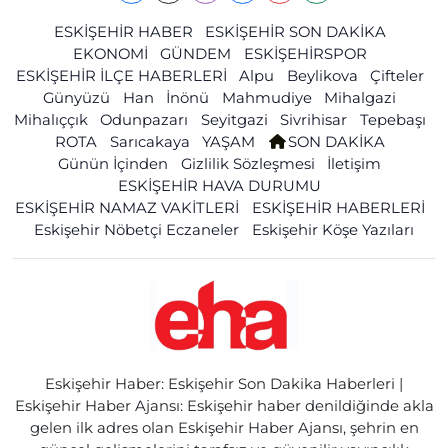
ESKİŞEHİR HABER
ESKİŞEHİR SON DAKİKA
EKONOMİ
GÜNDEM
ESKİŞEHİRSPOR
ESKİŞEHİR İLÇE HABERLERİ
Alpu
Beylikova
Çifteler
Günyüzü
Han
İnönü
Mahmudiye
Mihalgazi
Mihalıççık
Odunpazarı
Seyitgazi
Sivrihisar
Tepebaşı
ROTA
Sarıcakaya
YAŞAM
SON DAKİKA
Günün İçinden
Gizlilik Sözleşmesi
İletişim
ESKİŞEHİR HAVA DURUMU
ESKİŞEHİR NAMAZ VAKİTLERİ
ESKİŞEHİR HABERLERİ
Eskişehir Nöbetçi Eczaneler
Eskişehir Köşe Yazıları
Eskişehir Haber: Eskişehir Son Dakika Haberleri |
Eskişehir Haber Ajansı: Eskişehir haber denildiğinde akla
gelen ilk adres olan Eskişehir Haber Ajansı, şehrin en