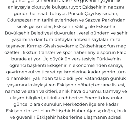
güncel gelişmelerini tarafsız ve güvenilir yayıncılık
anlayışıyla okuruyla buluşturuyor; Eskişehir'in nabzını
günün her saati tutuyor. Porsuk Çayı kıyısından,
Odunpazarı'nın tarihi evlerinden ve Sazova Parkı'ndan
sıcak gelişmeler, Eskişehir Valiliği ile Eskişehir
Büyükşehir Belediyesi duyuruları, yerel gündem ve şehir
yaşamına dair tüm detaylar anbean sayfalarımıza
taşınıyor. Kırmızı-Siyah sevdamız Eskişehirspor'un maç
özetleri, fikstür, transfer ve spor haberleriyle sporun kalbi
burada atıyor. Üç büyük üniversitesiyle Türkiye'nin
öğrenci başkenti Eskişehir'in ekonomisinden sanayi,
gayrimenkul ve ticaret gelişmelerine kadar şehrin tüm
dinamikleri yakından takip ediliyor. Vatandaşın günlük
yaşamını kolaylaştıran Eskişehir nöbetçi eczane listesi,
namaz ve ezan vakitleri, anlık hava durumu, tramvay ve
ulaşım bilgileri, etkinlik rehberi ve önemli duyurular
güncel olarak sunulur. Merkezden ilçelere kadar
Eskişehir'in sesi olan Eskişehir Haber Ajansı; doğru, hızlı
ve güvenilir Eskişehir haberlerine ulaşmanın adresi.