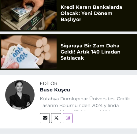
Kredi Kararı Bankalarda
Olacak: Yeni Dönem
Başlıyor
Sigaraya Bir Zam Daha
Geldi! Artık 140 Liradan
Satılacak
EDITÖR
Buse Kuşcu
Kütahya Dumlupınar Üniversitesi Grafik
Tasarım Bölümü’nden 2024 yılında
mezun oldum. 17 Ağustos 2024
tarihinde, Grafik Tasarım alanında staj
yaptığım Eskişehir Haber Ajansı’nda
(EHA) gazetecilik mesleğinin temel