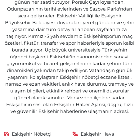
günün her saati tutuyor. Porsuk Çayı kıyısından,
Odunpazarı'nın tarihi evlerinden ve Sazova Parkı'ndan
sıcak gelişmeler, Eskişehir Valiliği ile Eskişehir
Büyükşehir Belediyesi duyuruları, yerel gündem ve şehir
yaşamına dair tüm detaylar anbean sayfalarımıza
taşınıyor. Kırmızı-Siyah sevdamız Eskişehirspor'un maç
özetleri, fikstür, transfer ve spor haberleriyle sporun kalbi
burada atıyor. Üç büyük üniversitesiyle Türkiye'nin
öğrenci başkenti Eskişehir'in ekonomisinden sanayi,
gayrimenkul ve ticaret gelişmelerine kadar şehrin tüm
dinamikleri yakından takip ediliyor. Vatandaşın günlük
yaşamını kolaylaştıran Eskişehir nöbetçi eczane listesi,
namaz ve ezan vakitleri, anlık hava durumu, tramvay ve
ulaşım bilgileri, etkinlik rehberi ve önemli duyurular
güncel olarak sunulur. Merkezden ilçelere kadar
Eskişehir'in sesi olan Eskişehir Haber Ajansı; doğru, hızlı
ve güvenilir Eskişehir haberlerine ulaşmanın adresi.
Eskişehir Nöbetçi
Eskişehir Hava