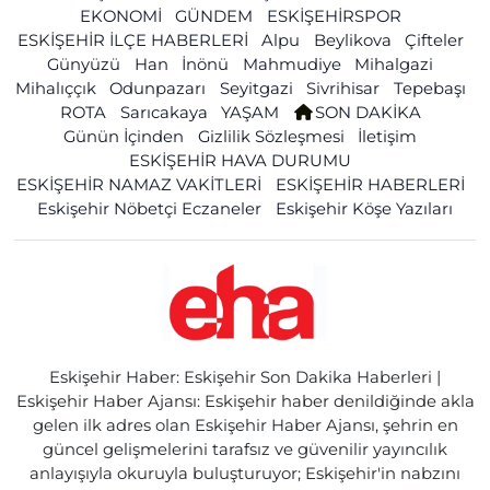
EKONOMİ
GÜNDEM
ESKİŞEHİRSPOR
ESKİŞEHİR İLÇE HABERLERİ
Alpu
Beylikova
Çifteler
Günyüzü
Han
İnönü
Mahmudiye
Mihalgazi
Mihalıççık
Odunpazarı
Seyitgazi
Sivrihisar
Tepebaşı
ROTA
Sarıcakaya
YAŞAM
SON DAKİKA
Günün İçinden
Gizlilik Sözleşmesi
İletişim
ESKİŞEHİR HAVA DURUMU
ESKİŞEHİR NAMAZ VAKİTLERİ
ESKİŞEHİR HABERLERİ
Eskişehir Nöbetçi Eczaneler
Eskişehir Köşe Yazıları
Eskişehir Haber: Eskişehir Son Dakika Haberleri |
Eskişehir Haber Ajansı: Eskişehir haber denildiğinde akla
gelen ilk adres olan Eskişehir Haber Ajansı, şehrin en
güncel gelişmelerini tarafsız ve güvenilir yayıncılık
anlayışıyla okuruyla buluşturuyor; Eskişehir'in nabzını