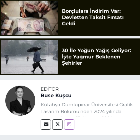
Borçlulara İndirim Var:
Devletten Taksit Fırsatı
Geldi
30 İle Yoğun Yağış Geliyor:
İşte Yağmur Beklenen
Şehirler
EDITÖR
Buse Kuşcu
Kütahya Dumlupınar Üniversitesi Grafik
Tasarım Bölümü’nden 2024 yılında
mezun oldum. 17 Ağustos 2024
tarihinde, Grafik Tasarım alanında staj
yaptığım Eskişehir Haber Ajansı’nda
(EHA) gazetecilik mesleğinin temel