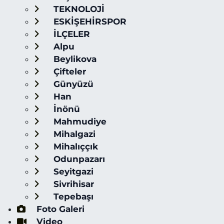
TEKNOLOJİ
ESKİŞEHİRSPOR
İLÇELER
Alpu
Beylikova
Çifteler
Günyüzü
Han
İnönü
Mahmudiye
Mihalgazi
Mihalıççık
Odunpazarı
Seyitgazi
Sivrihisar
Tepebaşı
Foto Galeri
Video