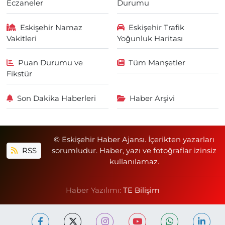
Eczaneler
Durumu
Eskişehir Namaz
Eskişehir Trafik
Vakitleri
Yoğunluk Haritası
Puan Durumu ve
Tüm Manşetler
Fikstür
Son Dakika Haberleri
Haber Arşivi
© Eskişehir Haber Ajansı. İçerikten yazarları
RSS
sorumludur. Haber, yazı ve fotoğraflar izinsiz
kullanılamaz.
Haber Yazılımı:
TE Bilişim