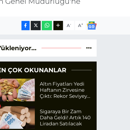
man Genel Müdürlüğü'ne
-
+
A
A
Yükleniyor...
EN ÇOK OKUNANLAR
Altın Fiyatları Yedi
Haftanın Zirvesine
Çıktı: Rekor Seviyeye
Yaklaşıyor
Sigaraya Bir Zam
Daha Geldi! Artık 140
Liradan Satılacak