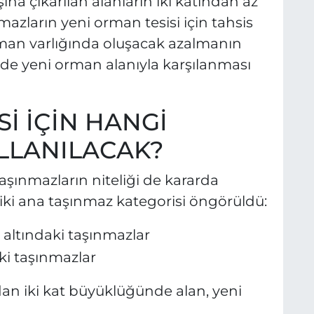
na çıkarılan alanların iki katından az
zların yeni orman tesisi için tahsis
rman varlığında oluşacak azalmanın
de yeni orman alanıyla karşılanması
İ İÇİN HANGİ
LLANILACAK?
aşınmazların niteliği de kararda
n iki ana taşınmaz kategorisi öngörüldü:
altındaki taşınmazlar
ki taşınmazlar
dan iki kat büyüklüğünde alan, yeni