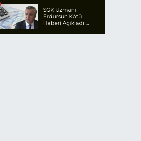
SGK Uzmanı
Erdursun Kötü
Haberi Açıkladı:
Emekli Maaş Zammı
İçin Net Rakam