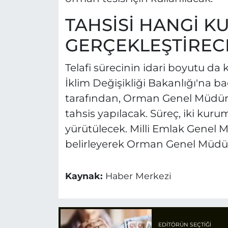
TAHSİSİ HANGİ 
GERÇEKLEŞTİREC
Telafi sürecinin idari boyutu da ka
İklim Değişikliği Bakanlığı'na b
tarafından, Orman Genel Müdür
tahsis yapılacak. Süreç, iki kur
yürütülecek. Milli Emlak Genel
belirleyerek Orman Genel Müdü
Kaynak:
Haber Merkezi
EDITÖRÜN SEÇTIĞI