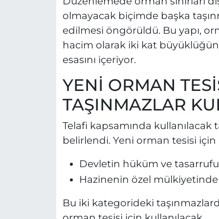
Düzenlemede orman sınırları dışı
olmayacak biçimde başka taşınma
edilmesi öngörüldü. Bu yapı, o
hacim olarak iki kat büyüklüğün
esasını içeriyor.
YENİ ORMAN TESİS
TAŞINMAZLAR KU
Telafi kapsamında kullanılacak t
belirlendi. Yeni orman tesisi içi
Devletin hüküm ve tasarrufu 
Hazinenin özel mülkiyetinde
Bu iki kategorideki taşınmazlar
orman tesisi için kullanılacak.