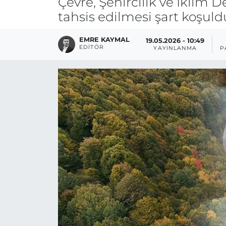
Çevre, Şehircilik ve İklim
tahsis edilmesi şart koşuld
EMRE KAYMAL
19.05.2026 - 10:49
EDITÖR
YAYINLANMA
P