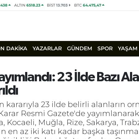
2438
ALTIN
6518.23
BİST
13.703
BTC
64.475,47
ON DAKİKA
YAZARLAR
GÜNDEM
SPOR
YAŞAM
yımlandı: 23 İlde Bazı Al
ıldı
rarıyla 23 ilde belirli alanların orm
. Karar Resmi Gazete'de yayımlanarak
Kocaeli, Muğla, Rize, Sakarya, Trabz
ın en az iki katı kadar başka taşınma