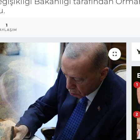
 Değişikliği Bakanlığı tarafından Or
u.
1
AYLAŞIM
1
2