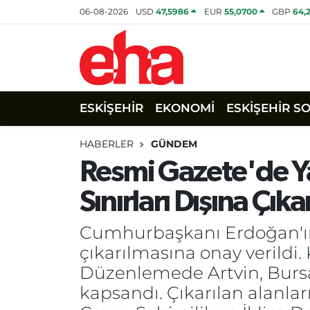
06-08-2026
USD
47,5986
EUR
55,0700
GBP
64,
ESKİŞEHİR
EKONOMİ
ESKİŞEHİR S
HABERLER
GÜNDEM
Resmi Gazete'de Ya
Sınırları Dışına Çıkar
Cumhurbaşkanı Erdoğan'ın ka
çıkarılmasına onay verildi
Düzenlemede Artvin, Bursa, 
kapsandı. Çıkarılan alanlar