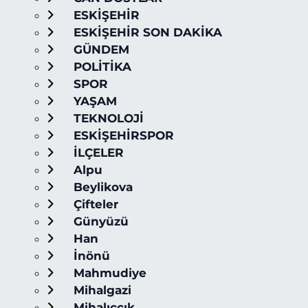
ESKİŞEHİR
ESKİŞEHİR SON DAKİKA
GÜNDEM
POLİTİKA
SPOR
YAŞAM
TEKNOLOJİ
ESKİŞEHİRSPOR
İLÇELER
Alpu
Beylikova
Çifteler
Günyüzü
Han
İnönü
Mahmudiye
Mihalgazi
Mihalıççık