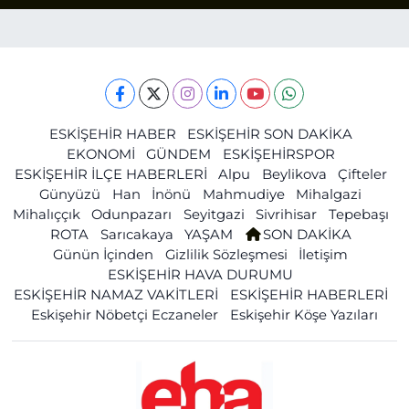
ESKİŞEHİR HABER
ESKİŞEHİR SON DAKİKA
EKONOMİ
GÜNDEM
ESKİŞEHİRSPOR
ESKİŞEHİR İLÇE HABERLERİ
Alpu
Beylikova
Çifteler
Günyüzü
Han
İnönü
Mahmudiye
Mihalgazi
Mihalıççık
Odunpazarı
Seyitgazi
Sivrihisar
Tepebaşı
ROTA
Sarıcakaya
YAŞAM
SON DAKİKA
Günün İçinden
Gizlilik Sözleşmesi
İletişim
ESKİŞEHİR HAVA DURUMU
ESKİŞEHİR NAMAZ VAKİTLERİ
ESKİŞEHİR HABERLERİ
Eskişehir Nöbetçi Eczaneler
Eskişehir Köşe Yazıları