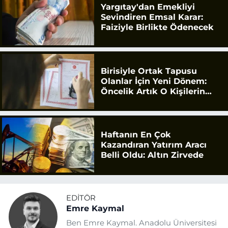
Yargıtay'dan Emekliyi
Sevindiren Emsal Karar:
Faiziyle Birlikte Ödenecek
Birisiyle Ortak Tapusu
Olanlar İçin Yeni Dönem:
Öncelik Artık O Kişilerin
Olacak
Haftanın En Çok
Kazandıran Yatırım Aracı
Belli Oldu: Altın Zirvede
EDITÖR
Emre Kaymal
Ben Emre Kaymal. Anadolu Üniversitesi