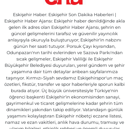
Eskişehir Haber: Eskişehir Son Dakika Haberleri |
Eskişehir Haber Ajansı: Eskişehir haber denildiğinde akla
gelen ilk adres olan Eskişehir Haber Ajansı, şehrin en
güncel gelişmelerini tarafsız ve güvenilir yayıncılık
anlayışıyla okuruyla buluşturuyor; Eskişehir'in nabzını
günün her saati tutuyor. Porsuk Çayı kıyısından,
Odunpazarı'nın tarihi evlerinden ve Sazova Parkı'ndan
sıcak gelişmeler, Eskişehir Valiliği ile Eskişehir
Büyükşehir Belediyesi duyuruları, yerel gündem ve şehir
yaşamına dair tüm detaylar anbean sayfalarımıza
taşınıyor. Kırmızı-Siyah sevdamız Eskişehirspor'un maç
özetleri, fikstür, transfer ve spor haberleriyle sporun kalbi
burada atıyor. Üç büyük üniversitesiyle Türkiye'nin
öğrenci başkenti Eskişehir'in ekonomisinden sanayi,
gayrimenkul ve ticaret gelişmelerine kadar şehrin tüm
dinamikleri yakından takip ediliyor. Vatandaşın günlük
yaşamını kolaylaştıran Eskişehir nöbetçi eczane listesi,
namaz ve ezan vakitleri, anlık hava durumu, tramvay ve
ulaşım bilgileri, etkinlik rehberi ve önemli duyurular