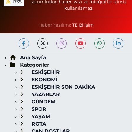
RSS
sorumludur; haber, yazı ve fotoğraflar izinsiz
kullanılamaz.
Haber Yazılımı:
TE Bilişim
Ana Sayfa
Kategoriler
ESKİŞEHİR
EKONOMİ
ESKİŞEHİR SON DAKİKA
YAZARLAR
GÜNDEM
SPOR
YAŞAM
ROTA
CAN DOSTLAR