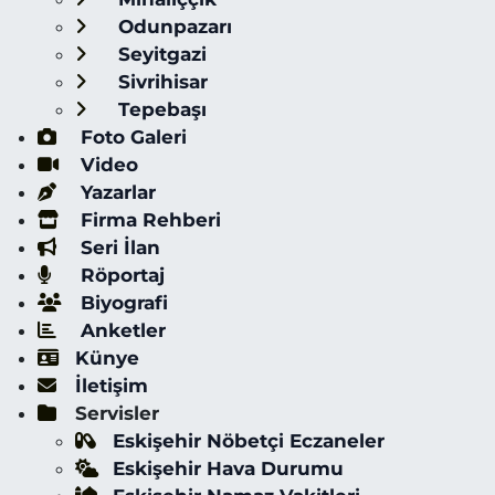
Odunpazarı
Seyitgazi
Sivrihisar
Tepebaşı
Foto Galeri
Video
Yazarlar
Firma Rehberi
Seri İlan
Röportaj
Biyografi
Anketler
Künye
İletişim
Servisler
Eskişehir Nöbetçi Eczaneler
Eskişehir Hava Durumu