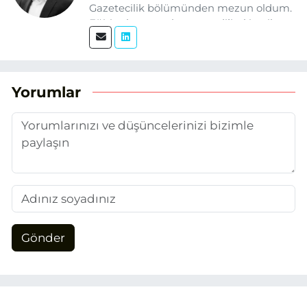
Gazetecilik bölümünden mezun oldum.
Eğitim hayatım boyunca dijital içerik
üretimi ve arama motoru
optimizasyonu (SEO) alanlarına ilgi
duydum. Şu anda SEO odaklı içerikler
üretiyorum. Haberlerimde güncel
Yorumlar
verileri ve okuyucu odaklı yaklaşımı
temel alıyorum.
Gönder