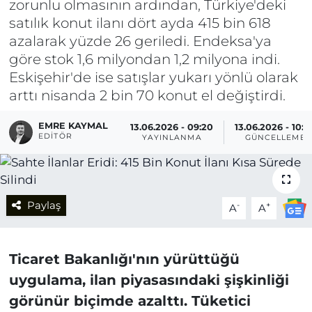
zorunlu olmasının ardından, Türkiye'deki
satılık konut ilanı dört ayda 415 bin 618
azalarak yüzde 26 geriledi. Endeksa'ya
göre stok 1,6 milyondan 1,2 milyona indi.
Eskişehir'de ise satışlar yukarı yönlü olarak
arttı nisanda 2 bin 70 konut el değiştirdi.
EMRE KAYMAL
13.06.2026 - 09:20
13.06.2026 - 10:0
EDITÖR
YAYINLANMA
GÜNCELLEME
Paylaş
-
+
A
A
Ticaret Bakanlığı'nın yürüttüğü
uygulama, ilan piyasasındaki şişkinliği
görünür biçimde azalttı. Tüketici