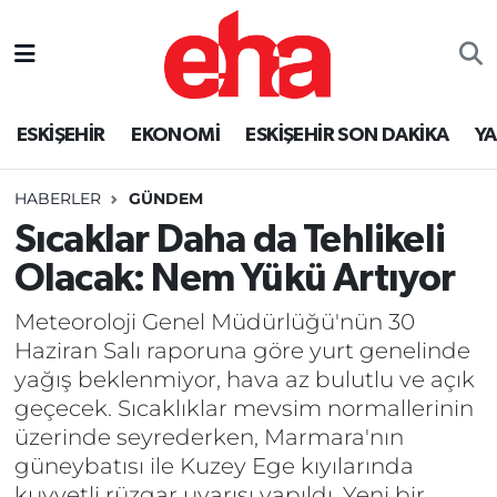
ESKİŞEHİR
EKONOMİ
ESKİŞEHİR SON DAKİKA
Y
HABERLER
GÜNDEM
Sıcaklar Daha da Tehlikeli
Olacak: Nem Yükü Artıyor
Meteoroloji Genel Müdürlüğü'nün 30
Haziran Salı raporuna göre yurt genelinde
yağış beklenmiyor, hava az bulutlu ve açık
geçecek. Sıcaklıklar mevsim normallerinin
üzerinde seyrederken, Marmara'nın
güneybatısı ile Kuzey Ege kıyılarında
kuvvetli rüzgar uyarısı yapıldı. Yeni bir