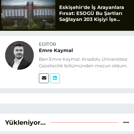
Eskişehir'de İş Arayanlara
Fırsat: ESOGÜ Bu Şartları
Sağlayan 203 Kişiyi İşe
Alacak
EDITÖR
Emre Kaymal
Ben Emre Kaymal. Anadolu Üniversitesi
Gazetecilik bölümünden mezun oldum.
Eğitim hayatım boyunca dijital içerik
üretimi ve arama motoru
optimizasyonu (SEO) alanlarına ilgi
duydum. Şu anda SEO odaklı içerikler
üretiyorum. Haberlerimde güncel
verileri ve okuyucu odaklı yaklaşımı
temel alıyorum.
Yükleniyor...