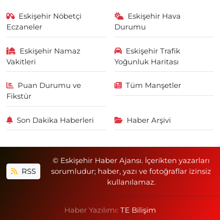
Eskişehir Nöbetçi
Eskişehir Hava
Eczaneler
Durumu
Eskişehir Namaz
Eskişehir Trafik
Vakitleri
Yoğunluk Haritası
Puan Durumu ve
Tüm Manşetler
Fikstür
Son Dakika Haberleri
Haber Arşivi
© Eskişehir Haber Ajansı. İçerikten yazarları
RSS
sorumludur; haber, yazı ve fotoğraflar izinsiz
kullanılamaz.
Haber Yazılımı:
TE Bilişim