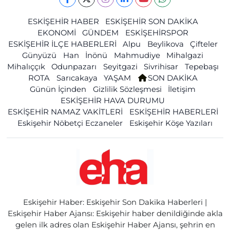
ESKİŞEHİR HABER
ESKİŞEHİR SON DAKİKA
EKONOMİ
GÜNDEM
ESKİŞEHİRSPOR
ESKİŞEHİR İLÇE HABERLERİ
Alpu
Beylikova
Çifteler
Günyüzü
Han
İnönü
Mahmudiye
Mihalgazi
Mihalıççık
Odunpazarı
Seyitgazi
Sivrihisar
Tepebaşı
ROTA
Sarıcakaya
YAŞAM
SON DAKİKA
Günün İçinden
Gizlilik Sözleşmesi
İletişim
ESKİŞEHİR HAVA DURUMU
ESKİŞEHİR NAMAZ VAKİTLERİ
ESKİŞEHİR HABERLERİ
Eskişehir Nöbetçi Eczaneler
Eskişehir Köşe Yazıları
Eskişehir Haber: Eskişehir Son Dakika Haberleri |
Eskişehir Haber Ajansı: Eskişehir haber denildiğinde akla
gelen ilk adres olan Eskişehir Haber Ajansı, şehrin en