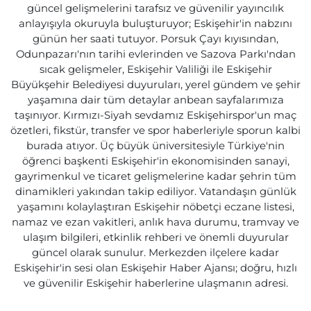
güncel gelişmelerini tarafsız ve güvenilir yayıncılık
anlayışıyla okuruyla buluşturuyor; Eskişehir'in nabzını
günün her saati tutuyor. Porsuk Çayı kıyısından,
Odunpazarı'nın tarihi evlerinden ve Sazova Parkı'ndan
sıcak gelişmeler, Eskişehir Valiliği ile Eskişehir
Büyükşehir Belediyesi duyuruları, yerel gündem ve şehir
yaşamına dair tüm detaylar anbean sayfalarımıza
taşınıyor. Kırmızı-Siyah sevdamız Eskişehirspor'un maç
özetleri, fikstür, transfer ve spor haberleriyle sporun kalbi
burada atıyor. Üç büyük üniversitesiyle Türkiye'nin
öğrenci başkenti Eskişehir'in ekonomisinden sanayi,
gayrimenkul ve ticaret gelişmelerine kadar şehrin tüm
dinamikleri yakından takip ediliyor. Vatandaşın günlük
yaşamını kolaylaştıran Eskişehir nöbetçi eczane listesi,
namaz ve ezan vakitleri, anlık hava durumu, tramvay ve
ulaşım bilgileri, etkinlik rehberi ve önemli duyurular
güncel olarak sunulur. Merkezden ilçelere kadar
Eskişehir'in sesi olan Eskişehir Haber Ajansı; doğru, hızlı
ve güvenilir Eskişehir haberlerine ulaşmanın adresi.