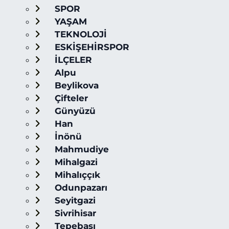
SPOR
YAŞAM
TEKNOLOJİ
ESKİŞEHİRSPOR
İLÇELER
Alpu
Beylikova
Çifteler
Günyüzü
Han
İnönü
Mahmudiye
Mihalgazi
Mihalıççık
Odunpazarı
Seyitgazi
Sivrihisar
Tepebaşı