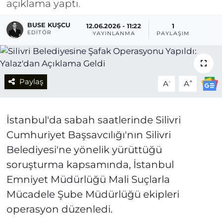
açıklama yaptı.
BUSE KUŞCU
12.06.2026 - 11:22
1
EDITÖR
YAYINLANMA
PAYLAŞIM
Paylaş
-
+
A
A
İstanbul'da sabah saatlerinde Silivri
Cumhuriyet Başsavcılığı'nın Silivri
Belediyesi'ne yönelik yürüttüğü
soruşturma kapsamında, İstanbul
Emniyet Müdürlüğü Mali Suçlarla
Mücadele Şube Müdürlüğü ekipleri
operasyon düzenledi.