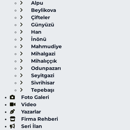
Alpu
Beylikova
Çifteler
Günyüzü
Han
İnönü
Mahmudiye
Mihalgazi
Mihalıççık
Odunpazarı
Seyitgazi
Sivrihisar
Tepebaşı
Foto Galeri
Video
Yazarlar
Firma Rehberi
Seri İlan