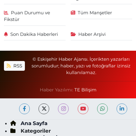
Puan Durumu ve
Tüm Manşetler
Fikstür
Son Dakika Haberleri
Haber Arşivi
© Eskişehir Haber Ajansı. İçerikten yazarları
RSS
sorumludur; haber, yazı ve fotoğraflar izinsiz
kullanılamaz.
Haber Yazılımı:
TE Bilişim
Ana Sayfa
Kategoriler