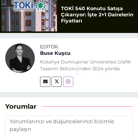
TOKİ 540 Konutu Satışa
Çıkarıyor: İşte 2+1 Dairelerin
Fiyatları
EDITÖR
Buse Kuşcu
Kütahya Dumlupınar Üniversitesi Grafik
Tasarım Bölümü’nden 2024 yılında
mezun oldum. 17 Ağustos 2024
tarihinde, Grafik Tasarım alanında staj
yaptığım Eskişehir Haber Ajansı’nda
(EHA) gazetecilik mesleğinin temel
unsurlarından biri olan merak
Yorumlar
duygusunun etkisiyle basın sektörüne
adım attım.