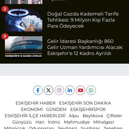
2
Doğal Gazda Kademeli Tarife
Tehlikesi: 9 Milyon Kişi Fazla
Para Ödeyecek
3
Gelir İdaresi Başkanlığı 860
Gelir Uzman Yardımcısı Alacak:
Eskişehir'e 12 Kadro Ayrıldı
ESKİŞEHİR HABER
ESKİŞEHİR SON DAKİKA
EKONOMİ
GÜNDEM
ESKİŞEHİRSPOR
ESKİŞEHİR İLÇE HABERLERİ
Alpu
Beylikova
Çifteler
Günyüzü
Han
İnönü
Mahmudiye
Mihalgazi
Mihalıççık
Odunpazarı
Seyitgazi
Sivrihisar
Tepebaşı