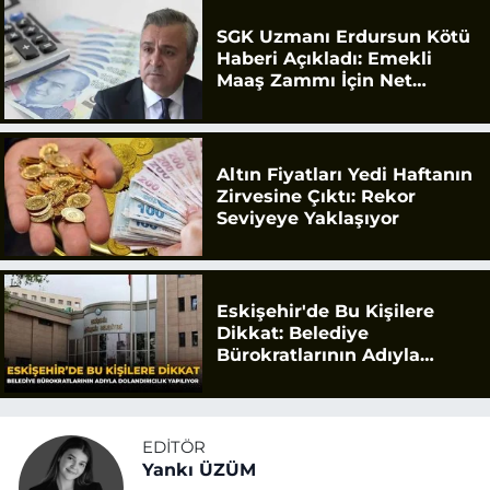
SGK Uzmanı Erdursun Kötü
Haberi Açıkladı: Emekli
Maaş Zammı İçin Net
Rakam
Altın Fiyatları Yedi Haftanın
Zirvesine Çıktı: Rekor
Seviyeye Yaklaşıyor
Eskişehir'de Bu Kişilere
Dikkat: Belediye
Bürokratlarının Adıyla
Dolandırıcılık Yapılıyor
EDITÖR
Yankı ÜZÜM