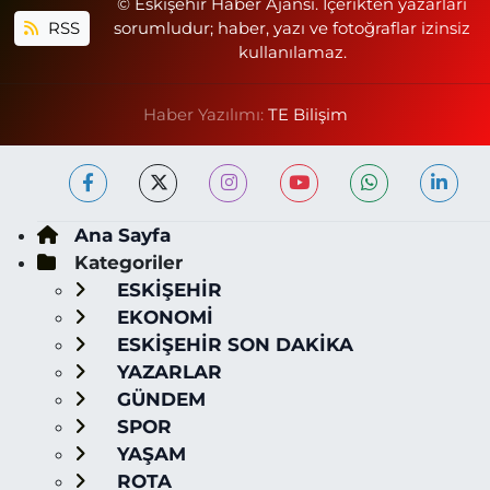
© Eskişehir Haber Ajansı. İçerikten yazarları
RSS
sorumludur; haber, yazı ve fotoğraflar izinsiz
kullanılamaz.
Haber Yazılımı:
TE Bilişim
Ana Sayfa
Kategoriler
ESKİŞEHİR
EKONOMİ
ESKİŞEHİR SON DAKİKA
YAZARLAR
GÜNDEM
SPOR
YAŞAM
ROTA