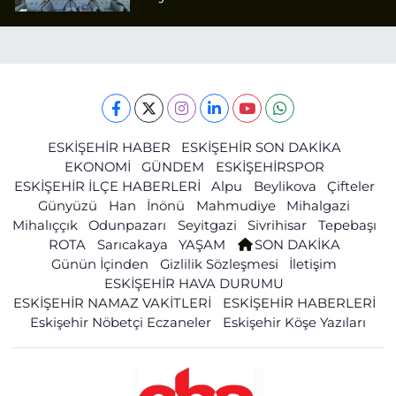
ESKİŞEHİR HABER
ESKİŞEHİR SON DAKİKA
EKONOMİ
GÜNDEM
ESKİŞEHİRSPOR
ESKİŞEHİR İLÇE HABERLERİ
Alpu
Beylikova
Çifteler
Günyüzü
Han
İnönü
Mahmudiye
Mihalgazi
Mihalıççık
Odunpazarı
Seyitgazi
Sivrihisar
Tepebaşı
ROTA
Sarıcakaya
YAŞAM
SON DAKİKA
Günün İçinden
Gizlilik Sözleşmesi
İletişim
ESKİŞEHİR HAVA DURUMU
ESKİŞEHİR NAMAZ VAKİTLERİ
ESKİŞEHİR HABERLERİ
Eskişehir Nöbetçi Eczaneler
Eskişehir Köşe Yazıları