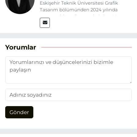
Eskişehir Teknik Üniversitesi Grafik
Tasarım bölümünden 2024 yılında
mezun oldum. Basın sektörüne Mayıs
2025’te Eskişehir Haber Ajansı ile adım
attım. Gazeteciliğin temel değerlerine
sadık kalarak ve etik ilkeleri
benimseyerek, Eskişehir gündemini en
Yorumlar
doğru ve sıcak şekilde takipçilerimize
aktarmayı hedefliyorum.
Gönder