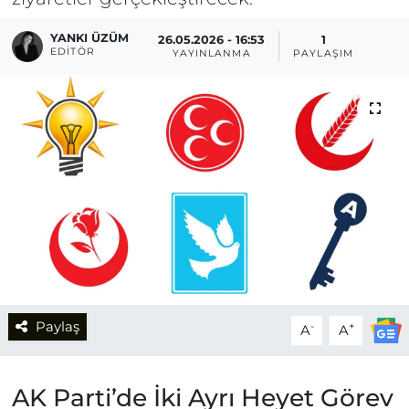
YANKI ÜZÜM
26.05.2026 - 16:53
1
EDITÖR
YAYINLANMA
PAYLAŞIM
Paylaş
-
+
A
A
AK Parti’de İki Ayrı Heyet Görev