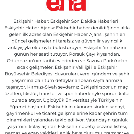
Eskişehir Haber: Eskişehir Son Dakika Haberleri |
Eskişehir Haber Ajansı: Eskişehir haber denildiğinde akla
gelen ilk adres olan Eskişehir Haber Ajansı, şehrin en
güncel gelişmelerini tarafsız ve güvenilir yayıncılık
anlayışıyla okuruyla buluşturuyor; Eskişehir'in nabzını
günün her saati tutuyor. Porsuk Çayı kıyısından,
Odunpazarı'nın tarihi evlerinden ve Sazova Parkı'ndan
sıcak gelişmeler, Eskişehir Valiliği ile Eskişehir
Büyükşehir Belediyesi duyuruları, yerel gündem ve şehir
yaşamına dair tüm detaylar anbean sayfalarımıza
taşınıyor. Kırmızı-Siyah sevdamız Eskişehirspor'un maç
özetleri, fikstür, transfer ve spor haberleriyle sporun kalbi
burada atıyor. Üç büyük üniversitesiyle Türkiye'nin
öğrenci başkenti Eskişehir'in ekonomisinden sanayi,
gayrimenkul ve ticaret gelişmelerine kadar şehrin tüm
dinamikleri yakından takip ediliyor. Vatandaşın günlük
yaşamını kolaylaştıran Eskişehir nöbetçi eczane listesi,
namaz ve ezan vakitleri, anlık hava durumu, tramvay ve