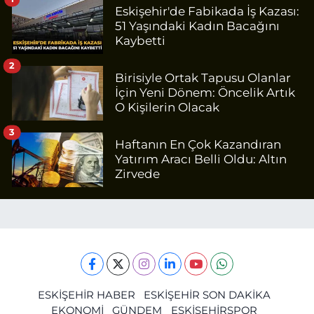
Eskişehir'de Fabikada İş Kazası:
51 Yaşındaki Kadın Bacağını
Kaybetti
2
Birisiyle Ortak Tapusu Olanlar
İçin Yeni Dönem: Öncelik Artık
O Kişilerin Olacak
3
Haftanın En Çok Kazandıran
Yatırım Aracı Belli Oldu: Altın
Zirvede
ESKİŞEHİR HABER
ESKİŞEHİR SON DAKİKA
EKONOMİ
GÜNDEM
ESKİŞEHİRSPOR