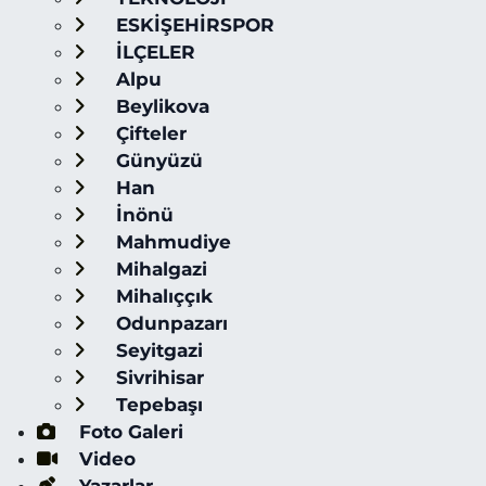
ESKİŞEHİRSPOR
İLÇELER
Alpu
Beylikova
Çifteler
Günyüzü
Han
İnönü
Mahmudiye
Mihalgazi
Mihalıççık
Odunpazarı
Seyitgazi
Sivrihisar
Tepebaşı
Foto Galeri
Video