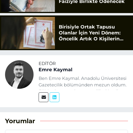
Faiziyle Birlikte Ödenecek
Birisiyle Ortak Tapusu
Olanlar İçin Yeni Dönem:
Öncelik Artık O Kişilerin
Olacak
EDITÖR
Emre Kaymal
Ben Emre Kaymal. Anadolu Üniversitesi
Gazetecilik bölümünden mezun oldum.
Eğitim hayatım boyunca dijital içerik
üretimi ve arama motoru
optimizasyonu (SEO) alanlarına ilgi
duydum. Şu anda SEO odaklı içerikler
üretiyorum. Haberlerimde güncel
Yorumlar
verileri ve okuyucu odaklı yaklaşımı
temel alıyorum.