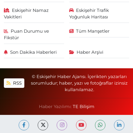
Eskişehir Namaz
Eskişehir Trafik
Vakitleri
Yoğunluk Haritası
Puan Durumu ve
Tüm Manşetler
Fikstür
Son Dakika Haberleri
Haber Arşivi
© Eskişehir Haber Ajansı. İçerikten yazarları
RSS
sorumludur; haber, yazı ve fotoğraflar izinsiz
kullanılamaz.
Haber Yazılımı:
TE Bilişim