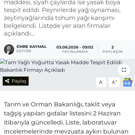
maddesi, siyah çaylarda ise yasak boya
tespit edildi. Peynirlerde yağ oynaması,
zeytinyağlarında tohum yağı karışımı
belgelendi. Listede yer alan firmalar
açıklandı...
EMRE KAYMAL
03.06.2026 - 09:02
2
EDITÖR
YAYINLANMA
PAYLAŞIM
Paylaş
-
+
A
A
Tarım ve Orman Bakanlığı, taklit veya
tağşiş yapılan gıdalar listesini 2 Haziran
itibarıyla güncelledi. Liste, laboratuvar
incelemelerinde mevzuata aykırı bulunan