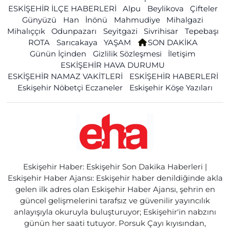
ESKİŞEHİR İLÇE HABERLERİ
Alpu
Beylikova
Çifteler
Günyüzü
Han
İnönü
Mahmudiye
Mihalgazi
Mihalıççık
Odunpazarı
Seyitgazi
Sivrihisar
Tepebaşı
ROTA
Sarıcakaya
YAŞAM
SON DAKİKA
Günün İçinden
Gizlilik Sözleşmesi
İletişim
ESKİŞEHİR HAVA DURUMU
ESKİŞEHİR NAMAZ VAKİTLERİ
ESKİŞEHİR HABERLERİ
Eskişehir Nöbetçi Eczaneler
Eskişehir Köşe Yazıları
Eskişehir Haber: Eskişehir Son Dakika Haberleri |
Eskişehir Haber Ajansı: Eskişehir haber denildiğinde akla
gelen ilk adres olan Eskişehir Haber Ajansı, şehrin en
güncel gelişmelerini tarafsız ve güvenilir yayıncılık
anlayışıyla okuruyla buluşturuyor; Eskişehir'in nabzını
günün her saati tutuyor. Porsuk Çayı kıyısından,