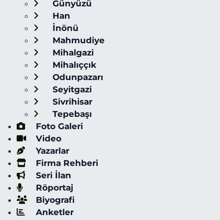
Günyüzü
Han
İnönü
Mahmudiye
Mihalgazi
Mihalıççık
Odunpazarı
Seyitgazi
Sivrihisar
Tepebaşı
Foto Galeri
Video
Yazarlar
Firma Rehberi
Seri İlan
Röportaj
Biyografi
Anketler