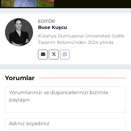
Tazminat
EDITÖR
Buse Kuşcu
Kütahya Dumlupınar Üniversitesi Grafik
Tasarım Bölümü’nden 2024 yılında
mezun oldum. 17 Ağustos 2024
tarihinde, Grafik Tasarım alanında staj
yaptığım Eskişehir Haber Ajansı’nda
(EHA) gazetecilik mesleğinin temel
unsurlarından biri olan merak
Yorumlar
duygusunun etkisiyle basın sektörüne
adım attım.