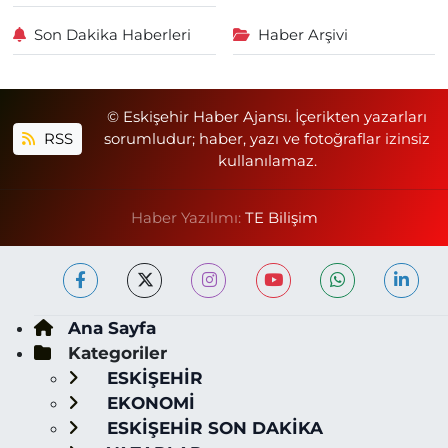
Son Dakika Haberleri
Haber Arşivi
© Eskişehir Haber Ajansı. İçerikten yazarları
RSS
sorumludur; haber, yazı ve fotoğraflar izinsiz
kullanılamaz.
Haber Yazılımı:
TE Bilişim
Ana Sayfa
Kategoriler
ESKİŞEHİR
EKONOMİ
ESKİŞEHİR SON DAKİKA