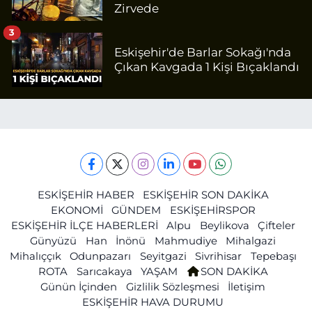
Zirvede
3
Eskişehir'de Barlar Sokağı'nda
Çıkan Kavgada 1 Kişi Bıçaklandı
ESKİŞEHİR HABER
ESKİŞEHİR SON DAKİKA
EKONOMİ
GÜNDEM
ESKİŞEHİRSPOR
ESKİŞEHİR İLÇE HABERLERİ
Alpu
Beylikova
Çifteler
Günyüzü
Han
İnönü
Mahmudiye
Mihalgazi
Mihalıççık
Odunpazarı
Seyitgazi
Sivrihisar
Tepebaşı
ROTA
Sarıcakaya
YAŞAM
SON DAKİKA
Günün İçinden
Gizlilik Sözleşmesi
İletişim
ESKİŞEHİR HAVA DURUMU