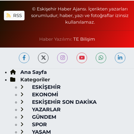
© Eskişehir Haber Ajansı. İçerikten yazarları
RSS
sorumludur; haber, yazı ve fotoğraflar izinsiz
kullanılamaz.
Haber Yazılımı:
TE Bilişim
Ana Sayfa
Kategoriler
ESKİŞEHİR
EKONOMİ
ESKİŞEHİR SON DAKİKA
YAZARLAR
GÜNDEM
SPOR
YAŞAM