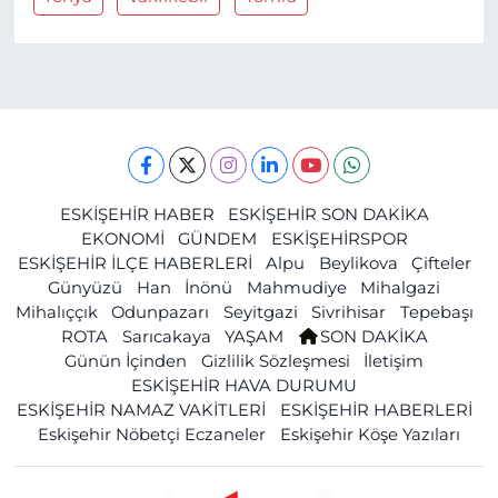
ESKİŞEHİR HABER
ESKİŞEHİR SON DAKİKA
EKONOMİ
GÜNDEM
ESKİŞEHİRSPOR
ESKİŞEHİR İLÇE HABERLERİ
Alpu
Beylikova
Çifteler
Günyüzü
Han
İnönü
Mahmudiye
Mihalgazi
Mihalıççık
Odunpazarı
Seyitgazi
Sivrihisar
Tepebaşı
ROTA
Sarıcakaya
YAŞAM
SON DAKİKA
Günün İçinden
Gizlilik Sözleşmesi
İletişim
ESKİŞEHİR HAVA DURUMU
ESKİŞEHİR NAMAZ VAKİTLERİ
ESKİŞEHİR HABERLERİ
Eskişehir Nöbetçi Eczaneler
Eskişehir Köşe Yazıları