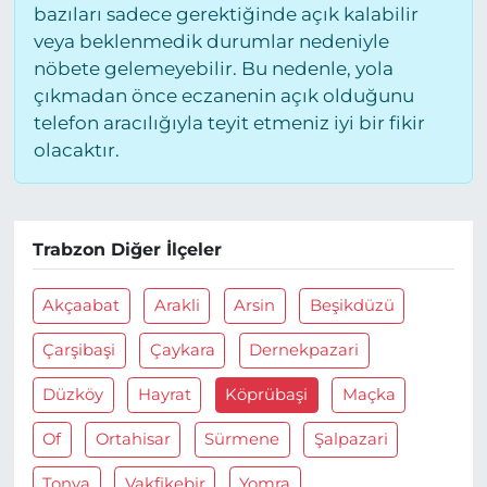
bazıları sadece gerektiğinde açık kalabilir
veya beklenmedik durumlar nedeniyle
nöbete gelemeyebilir. Bu nedenle, yola
çıkmadan önce eczanenin açık olduğunu
telefon aracılığıyla teyit etmeniz iyi bir fikir
olacaktır.
Trabzon Diğer İlçeler
Akçaabat
Arakli
Arsin
Beşikdüzü
Çarşibaşi
Çaykara
Dernekpazari
Düzköy
Hayrat
Köprübaşi
Maçka
Of
Ortahisar
Sürmene
Şalpazari
Tonya
Vakfikebir
Yomra