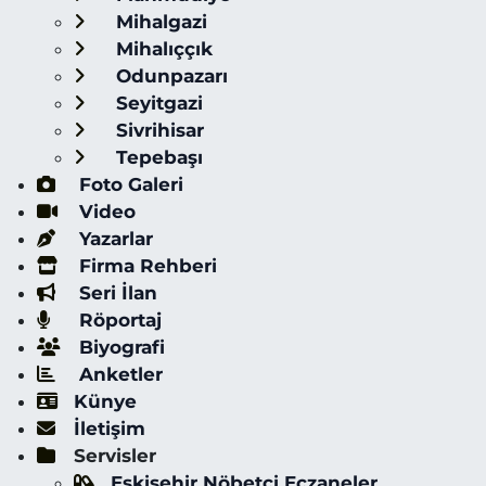
Mihalgazi
Mihalıççık
Odunpazarı
Seyitgazi
Sivrihisar
Tepebaşı
Foto Galeri
Video
Yazarlar
Firma Rehberi
Seri İlan
Röportaj
Biyografi
Anketler
Künye
İletişim
Servisler
Eskişehir Nöbetçi Eczaneler