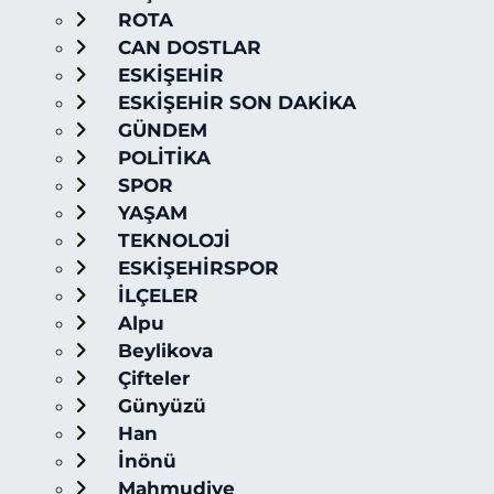
ROTA
CAN DOSTLAR
ESKİŞEHİR
ESKİŞEHİR SON DAKİKA
GÜNDEM
POLİTİKA
SPOR
YAŞAM
TEKNOLOJİ
ESKİŞEHİRSPOR
İLÇELER
Alpu
Beylikova
Çifteler
Günyüzü
Han
İnönü
Mahmudiye