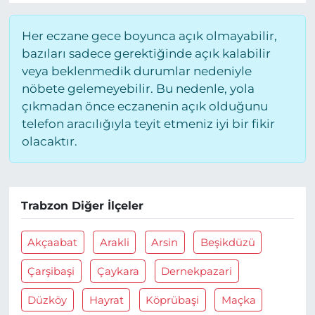
Her eczane gece boyunca açık olmayabilir,
bazıları sadece gerektiğinde açık kalabilir
veya beklenmedik durumlar nedeniyle
nöbete gelemeyebilir. Bu nedenle, yola
çıkmadan önce eczanenin açık olduğunu
telefon aracılığıyla teyit etmeniz iyi bir fikir
olacaktır.
Trabzon Diğer İlçeler
Akçaabat
Arakli
Arsin
Beşikdüzü
Çarşibaşi
Çaykara
Dernekpazari
Düzköy
Hayrat
Köprübaşi
Maçka