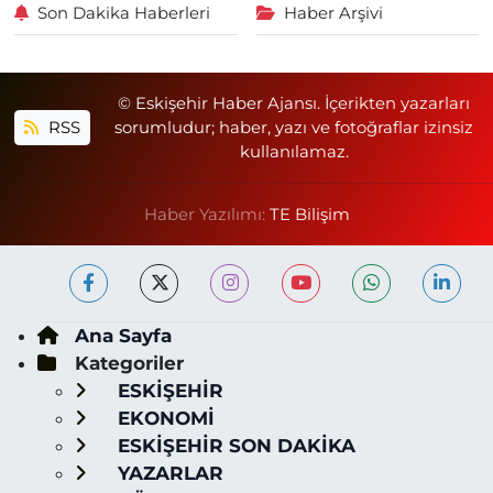
Son Dakika Haberleri
Haber Arşivi
© Eskişehir Haber Ajansı. İçerikten yazarları
RSS
sorumludur; haber, yazı ve fotoğraflar izinsiz
kullanılamaz.
Haber Yazılımı:
TE Bilişim
Ana Sayfa
Kategoriler
ESKİŞEHİR
EKONOMİ
ESKİŞEHİR SON DAKİKA
YAZARLAR