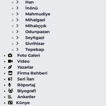
Han
İnönü
Mahmudiye
Mihalgazi
Mihalıççık
Odunpazarı
Seyitgazi
Sivrihisar
Tepebaşı
Foto Galeri
Video
Yazarlar
Firma Rehberi
Seri İlan
Röportaj
Biyografi
Anketler
Künye