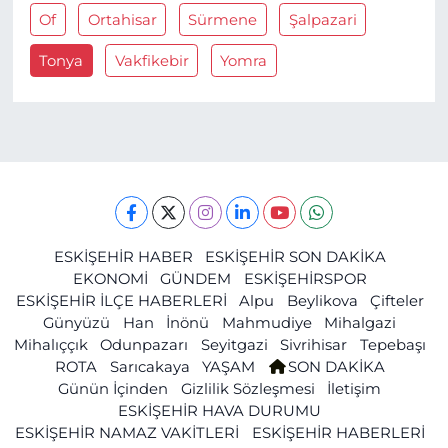
Of
Ortahisar
Sürmene
Şalpazari
Tonya
Vakfikebir
Yomra
ESKİŞEHİR HABER
ESKİŞEHİR SON DAKİKA
EKONOMİ
GÜNDEM
ESKİŞEHİRSPOR
ESKİŞEHİR İLÇE HABERLERİ
Alpu
Beylikova
Çifteler
Günyüzü
Han
İnönü
Mahmudiye
Mihalgazi
Mihalıççık
Odunpazarı
Seyitgazi
Sivrihisar
Tepebaşı
ROTA
Sarıcakaya
YAŞAM
SON DAKİKA
Günün İçinden
Gizlilik Sözleşmesi
İletişim
ESKİŞEHİR HAVA DURUMU
ESKİŞEHİR NAMAZ VAKİTLERİ
ESKİŞEHİR HABERLERİ