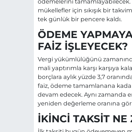
ödemelerini tamamlayabilecek. K
mükellefler için sıkışık bir tak
tek günlük bir pencere kaldı.
ÖDEME YAPMAYA
FAİZ İŞLEYECEK?
Vergi yükümlülüğünü zamanında
mali yaptırımla karşı karşıya k
borçlara aylık yüzde 3,7 oranınd
faiz, ödeme tamamlanana kadar 
devam edecek. Aynı zamanda emlak
yeniden değerleme oranına göre
İKİNCİ TAKSİT N
İlk taksiti bugün ödeyemeyen mük