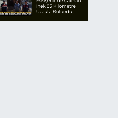
Eskişehir’de Çalınan
İnek 85 Kilometre
Uzakta Bulundu:
Tanesi 270 Bin
Liradan Satılıyor