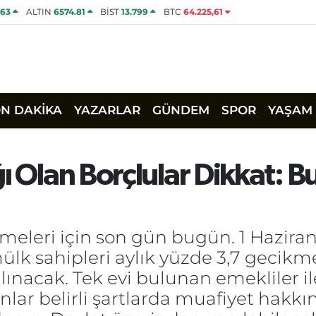
463
ALTIN
6574.81
BİST
13.799
BTC
64.225,61
ON DAKİKA
YAZARLAR
GÜNDEM
SPOR
YAŞAM
ğı Olan Borçlular Dikkat: 
demeleri için son gün bugün. 1 Hazira
sahipleri aylık yüzde 3,7 gecikme f
alınacak. Tek evi bulunan emekliler i
anlar belirli şartlarda muafiyet hakk