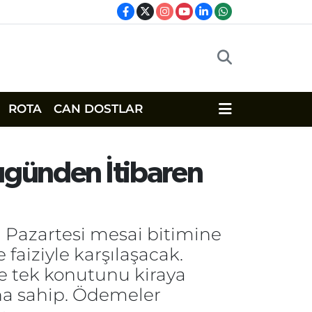
ROTA
CAN DOSTLAR
Bugünden İtibaren
n Pazartesi mesai bitimine
aiziyle karşılaşacak.
le tek konutunu kiraya
ına sahip. Ödemeler