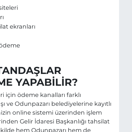
iteleri
rı
lat ekranları
e ödeme
ATANDAŞLAR
E YAPABİLİR?
ri için ödeme kanalları farklı
ı ve Odunpazarı belediyelerine kayıtlı
izin online sistemi üzerinden işlem
en Gelir İdaresi Başkanlığı tahsilat
ı şekilde hem Odunpazarı hem de