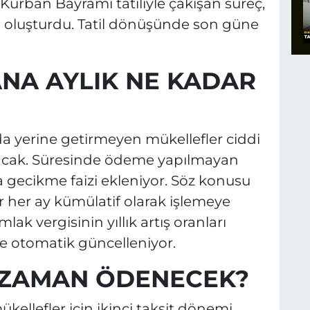
urban Bayramı tatiliyle çakışan süreç,
vim oluşturdu. Tatil dönüşünde son güne
NA AYLIK NE KADAR
 yerine getirmeyen mükellefler ciddi
alacak. Süresinde ödeme yapılmayan
a gecikme faizi ekleniyor. Söz konusu
her ay kümülatif olarak işlemeye
 vergisinin yıllık artış oranları
 otomatik güncelleniyor.
E ZAMAN ÖDENECEK?
ellefler için ikinci taksit dönemi