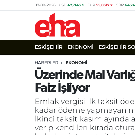
07-08-2026
USD
47,7143
EUR
55,0317
GBP
64,2
ESKİŞEHİR
EKONOMİ
ESKİŞEHİR S
HABERLER
EKONOMİ
Üzerinde Mal Varlı
Faiz İşliyor
Emlak vergisi ilk taksit ö
kadar ödeme yapmayan mülk 
İkinci taksit kasım ayında 
verip kendileri kirada otur