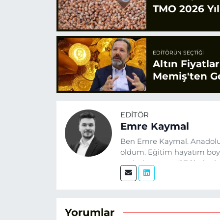
TMO 2026 Yılı
EDITÖRÜN SEÇTIĞI
Altın Fiyatla
Memiş'ten Ge
EDITÖR
Emre Kaymal
Ben Emre Kaymal. Anadolu
oldum. Eğitim hayatım boyu
optimizasyonu (SEO) alanlar
üretiyorum. Haberlerimde g
alıyorum.
Yorumlar