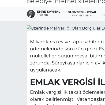
belediye internet sitelerin
EMRE KAYMAL
01.06.2026 - 09:40
EDITÖR
YAYINLANMA
Milyonlarca ev ve tapu sahibini il
ödemelerinde son gün geldi. Ev, 
mükellefler bugün mesai bitim
zorunda. Süreyi aşanlar için ayl
uygulanacak.
EMLAK VERGİSİ İ
Emlak vergisi ilk taksit ödemeler
olarak belirlenmişti. Vatandaşl