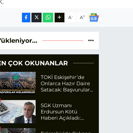
k.
-
+
A
A
Yükleniyor...
EN ÇOK OKUNANLAR
TOKİ Eskişehir’de
Onlarca Hazır Daire
Satacak: Başvurular
Hızlandırıldı
SGK Uzmanı
Erdursun Kötü
Haberi Açıkladı:
Emekli Maaş Zammı
İçin Net Rakam