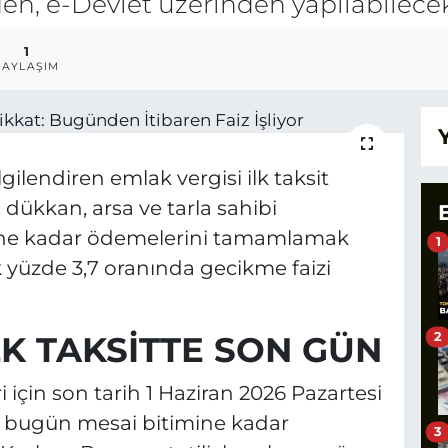
den, e-Devlet üzerinden yapılabilece
1
PAYLAŞIM
gilendiren emlak vergisi ilk taksit
dükkan, arsa ve tarla sahibi
ine kadar ödemelerini tamamlamak
1
ık yüzde 3,7 oranında gecikme faizi
LK TAKSİTTE SON GÜN
2
i için son tarih 1 Haziran 2026 Pazartesi
ar bugün mesai bitimine kadar
3