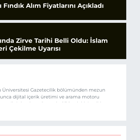
 Fındık Alım Fiyatlarını Açıkladı
rında Zirve Tarihi Belli Oldu: İslam
ri Çekilme Uyarısı
 Üniversitesi Gazetecilik bölümünden mezun
nca dijital içerik üretimi ve arama motoru
ına ilgi duydum. Şu anda SEO odaklı içerikler
üncel verileri ve okuyucu odaklı yaklaşımı temel