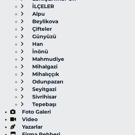
İLÇELER
Alpu
Beylikova
Çifteler
Günyüzü
Han
İnönü
Mahmudiye
Mihalgazi
Mihalıççık
Odunpazarı
Seyitgazi
Sivrihisar
Tepebaşı
Foto Galeri
Video
Yazarlar
Firma Rehberi