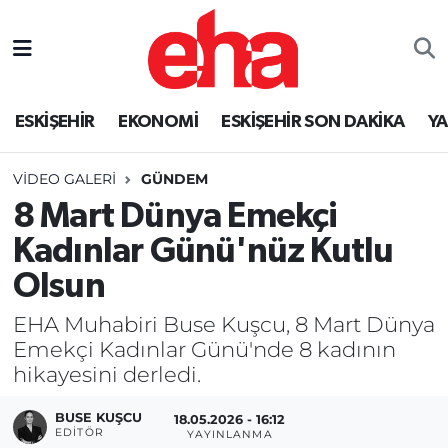
ESKİŞEHİR
EKONOMİ
ESKİŞEHİR SON DAKİKA
Y
VIDEO GALERI
GÜNDEM
8 Mart Dünya Emekçi
Kadınlar Günü'nüz Kutlu
Olsun
EHA Muhabiri Buse Kuşcu, 8 Mart Dünya
Emekçi Kadınlar Günü'nde 8 kadının
hikayesini derledi.
BUSE KUŞCU
18.05.2026 - 16:12
EDITÖR
YAYINLANMA