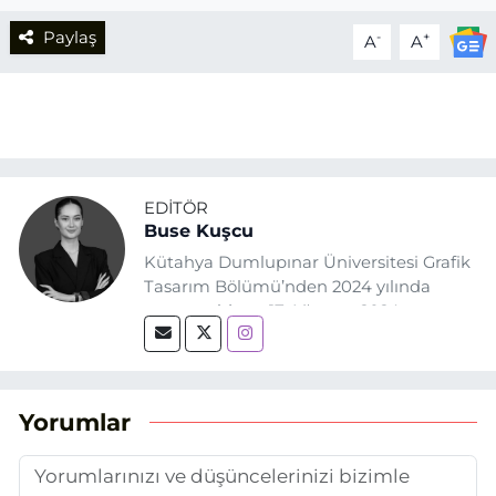
Paylaş
-
+
A
A
EDITÖR
Buse Kuşcu
Kütahya Dumlupınar Üniversitesi Grafik
Tasarım Bölümü’nden 2024 yılında
mezun oldum. 17 Ağustos 2024
tarihinde, Grafik Tasarım alanında staj
yaptığım Eskişehir Haber Ajansı’nda
(EHA) gazetecilik mesleğinin temel
unsurlarından biri olan merak
Yorumlar
duygusunun etkisiyle basın sektörüne
adım attım.