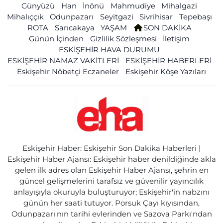
Günyüzü
Han
İnönü
Mahmudiye
Mihalgazi
Mihalıççık
Odunpazarı
Seyitgazi
Sivrihisar
Tepebaşı
ROTA
Sarıcakaya
YAŞAM
SON DAKİKA
Günün İçinden
Gizlilik Sözleşmesi
İletişim
ESKİŞEHİR HAVA DURUMU
ESKİŞEHİR NAMAZ VAKİTLERİ
ESKİŞEHİR HABERLERİ
Eskişehir Nöbetçi Eczaneler
Eskişehir Köşe Yazıları
Eskişehir Haber: Eskişehir Son Dakika Haberleri |
Eskişehir Haber Ajansı: Eskişehir haber denildiğinde akla
gelen ilk adres olan Eskişehir Haber Ajansı, şehrin en
güncel gelişmelerini tarafsız ve güvenilir yayıncılık
anlayışıyla okuruyla buluşturuyor; Eskişehir'in nabzını
günün her saati tutuyor. Porsuk Çayı kıyısından,
Odunpazarı'nın tarihi evlerinden ve Sazova Parkı'ndan