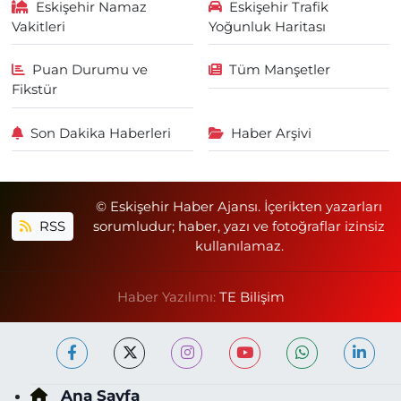
Eskişehir Namaz
Eskişehir Trafik
Vakitleri
Yoğunluk Haritası
Puan Durumu ve
Tüm Manşetler
Fikstür
Son Dakika Haberleri
Haber Arşivi
© Eskişehir Haber Ajansı. İçerikten yazarları
RSS
sorumludur; haber, yazı ve fotoğraflar izinsiz
kullanılamaz.
Haber Yazılımı:
TE Bilişim
Ana Sayfa