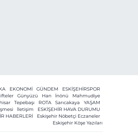
Dalkıran Kaç
Yaşında, Nereli?
İKA
EKONOMİ
GÜNDEM
ESKİŞEHİRSPOR
ifteler
Günyüzü
Han
İnönü
Mahmudiye
ihisar
Tepebaşı
ROTA
Sarıcakaya
YAŞAM
leşmesi
İletişim
ESKİŞEHİR HAVA DURUMU
İR HABERLERİ
Eskişehir Nöbetçi Eczaneler
Eskişehir Köşe Yazıları