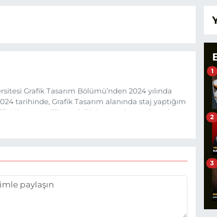
1
sitesi Grafik Tasarım Bölümü’nden 2024 yılında
24 tarihinde, Grafik Tasarım alanında staj yaptığım
 (EHA) gazetecilik mesleğinin temel unsurlarından
2
 etkisiyle basın sektörüne adım attım.
3