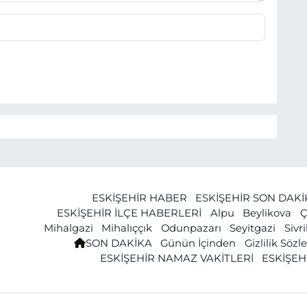
ESKİŞEHİR HABER
ESKİŞEHİR SON DAK
ESKİŞEHİR İLÇE HABERLERİ
Alpu
Beylikova
Ç
Mihalgazi
Mihalıççık
Odunpazarı
Seyitgazi
Sivr
SON DAKİKA
Günün İçinden
Gizlilik Söz
ESKİŞEHİR NAMAZ VAKİTLERİ
ESKİŞEH