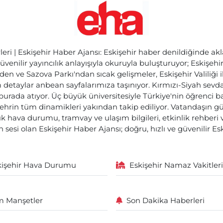
ri | Eskişehir Haber Ajansı: Eskişehir haber denildiğinde akl
üvenilir yayıncılık anlayışıyla okuruyla buluşturuyor; Eskişeh
den ve Sazova Parkı'ndan sıcak gelişmeler, Eskişehir Valiliği 
etaylar anbean sayfalarımıza taşınıyor. Kırmızı-Siyah sevdam
 burada atıyor. Üç büyük üniversitesiyle Türkiye'nin öğrenci 
ehrin tüm dinamikleri yakından takip ediliyor. Vatandaşın gü
lık hava durumu, tramvay ve ulaşım bilgileri, etkinlik rehber
 sesi olan Eskişehir Haber Ajansı; doğru, hızlı ve güvenilir E
kişehir Hava Durumu
Eskişehir Namaz Vakitleri
 Manşetler
Son Dakika Haberleri