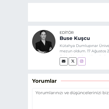
EDITÖR
Buse Kuşcu
Kütahya Dumlupınar Üniver
mezun oldum. 17 Ağustos 20
Eskişehir Haber Ajansı’nda
biri olan merak duygusunun
Yorumlar