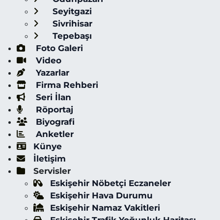
Seyitgazi
Sivrihisar
Tepebaşı
Foto Galeri
Video
Yazarlar
Firma Rehberi
Seri İlan
Röportaj
Biyografi
Anketler
Künye
İletişim
Servisler
Eskişehir Nöbetçi Eczaneler
Eskişehir Hava Durumu
Eskişehir Namaz Vakitleri