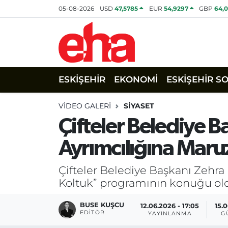
05-08-2026
USD
47,5785
EUR
54,9297
GBP
64,
ESKİŞEHİR
EKONOMİ
ESKİŞEHİR S
VIDEO GALERI
SIYASET
Çifteler Belediye B
Ayrımcılığına Maru
Çifteler Belediye Başkanı Zehra
Koltuk” programının konuğu ol
BUSE KUŞCU
12.06.2026 - 17:05
15.0
EDITÖR
YAYINLANMA
G