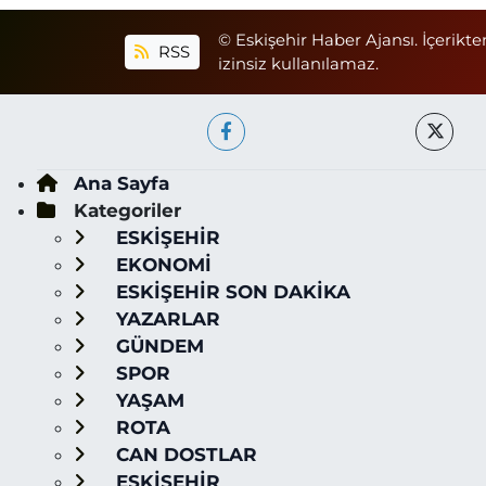
© Eskişehir Haber Ajansı. İçerikte
RSS
izinsiz kullanılamaz.
Ana Sayfa
Kategoriler
ESKİŞEHİR
EKONOMİ
ESKİŞEHİR SON DAKİKA
YAZARLAR
GÜNDEM
SPOR
YAŞAM
ROTA
CAN DOSTLAR
ESKİŞEHİR