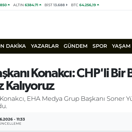
0850
ALTIN
6384.71
BİST
13.688
BTC
64.256,19
ON DAKİKA
YAZARLAR
GÜNDEM
SPOR
YAŞAM
aşkanı Konakcı: CHP'li Bir
z Kalıyoruz
 Konakcı, EHA Medya Grup Başkanı Soner Yük
du.
6.2026 - 11:33
ÜNCELLEME