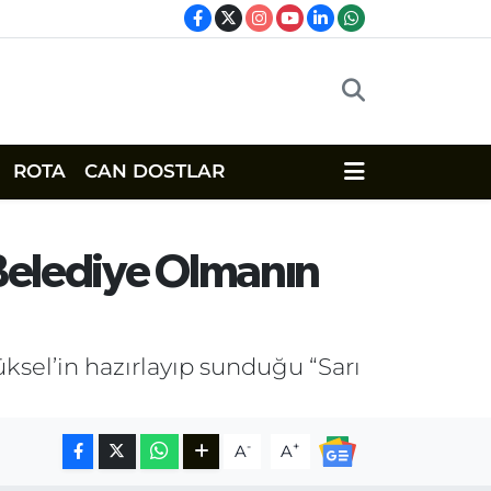
ROTA
CAN DOSTLAR
 Belediye Olmanın
sel’in hazırlayıp sunduğu “Sarı
-
+
A
A