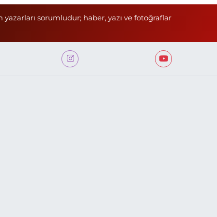
n yazarları sorumludur; haber, yazı ve fotoğraflar