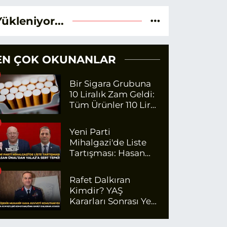
Yükleniyor...
EN ÇOK OKUNANLAR
Bir Sigara Grubuna
10 Liralık Zam Geldi:
Tüm Ürünler 110 Lira
Oldu
Yeni Parti
Mihalgazi'de Liste
Tartışması: Hasan
Ünal'dan Yalaz'a Sert
Tepki!
Rafet Dalkıran
Kimdir? YAŞ
Kararları Sonrası Yeni
Hava Kuvvetleri
Komutanı Rafet