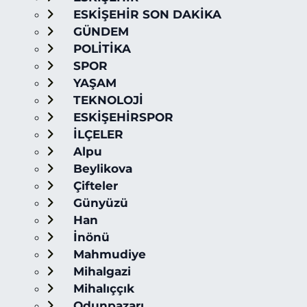
ESKİŞEHİR SON DAKİKA
GÜNDEM
POLİTİKA
SPOR
YAŞAM
TEKNOLOJİ
ESKİŞEHİRSPOR
İLÇELER
Alpu
Beylikova
Çifteler
Günyüzü
Han
İnönü
Mahmudiye
Mihalgazi
Mihalıççık
Odunpazarı