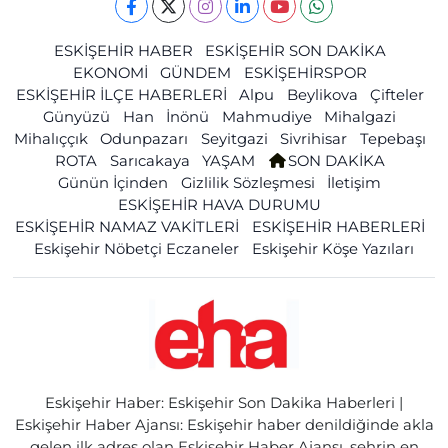
ESKİŞEHİR HABER
ESKİŞEHİR SON DAKİKA
EKONOMİ
GÜNDEM
ESKİŞEHİRSPOR
ESKİŞEHİR İLÇE HABERLERİ
Alpu
Beylikova
Çifteler
Günyüzü
Han
İnönü
Mahmudiye
Mihalgazi
Mihalıççık
Odunpazarı
Seyitgazi
Sivrihisar
Tepebaşı
ROTA
Sarıcakaya
YAŞAM
SON DAKİKA
Günün İçinden
Gizlilik Sözleşmesi
İletişim
ESKİŞEHİR HAVA DURUMU
ESKİŞEHİR NAMAZ VAKİTLERİ
ESKİŞEHİR HABERLERİ
Eskişehir Nöbetçi Eczaneler
Eskişehir Köşe Yazıları
Eskişehir Haber: Eskişehir Son Dakika Haberleri |
Eskişehir Haber Ajansı: Eskişehir haber denildiğinde akla
gelen ilk adres olan Eskişehir Haber Ajansı, şehrin en