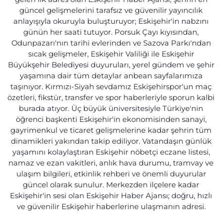
güncel gelişmelerini tarafsız ve güvenilir yayıncılık
anlayışıyla okuruyla buluşturuyor; Eskişehir'in nabzını
günün her saati tutuyor. Porsuk Çayı kıyısından,
Odunpazarı'nın tarihi evlerinden ve Sazova Parkı'ndan
sıcak gelişmeler, Eskişehir Valiliği ile Eskişehir
Büyükşehir Belediyesi duyuruları, yerel gündem ve şehir
yaşamına dair tüm detaylar anbean sayfalarımıza
taşınıyor. Kırmızı-Siyah sevdamız Eskişehirspor'un maç
özetleri, fikstür, transfer ve spor haberleriyle sporun kalbi
burada atıyor. Üç büyük üniversitesiyle Türkiye'nin
öğrenci başkenti Eskişehir'in ekonomisinden sanayi,
gayrimenkul ve ticaret gelişmelerine kadar şehrin tüm
dinamikleri yakından takip ediliyor. Vatandaşın günlük
yaşamını kolaylaştıran Eskişehir nöbetçi eczane listesi,
namaz ve ezan vakitleri, anlık hava durumu, tramvay ve
ulaşım bilgileri, etkinlik rehberi ve önemli duyurular
güncel olarak sunulur. Merkezden ilçelere kadar
Eskişehir'in sesi olan Eskişehir Haber Ajansı; doğru, hızlı
ve güvenilir Eskişehir haberlerine ulaşmanın adresi.