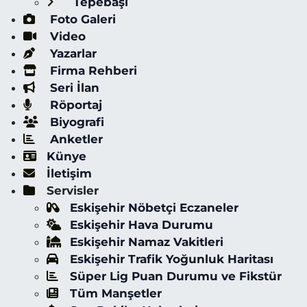
Tepebaşı
Foto Galeri
Video
Yazarlar
Firma Rehberi
Seri İlan
Röportaj
Biyografi
Anketler
Künye
İletişim
Servisler
Eskişehir Nöbetçi Eczaneler
Eskişehir Hava Durumu
Eskişehir Namaz Vakitleri
Eskişehir Trafik Yoğunluk Haritası
Süper Lig Puan Durumu ve Fikstür
Tüm Manşetler