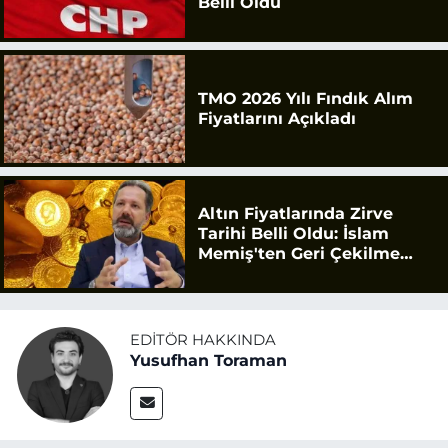
Belli Oldu
TMO 2026 Yılı Fındık Alım
Fiyatlarını Açıkladı
Altın Fiyatlarında Zirve
Tarihi Belli Oldu: İslam
Memiş'ten Geri Çekilme
Uyarısı
EDITÖR HAKKINDA
Yusufhan Toraman