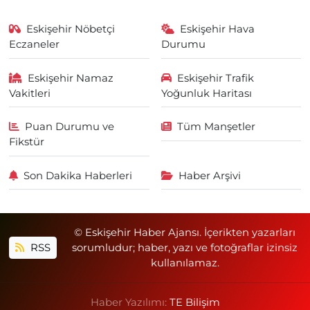
Eskişehir Nöbetçi
Eskişehir Hava
Eczaneler
Durumu
Eskişehir Namaz
Eskişehir Trafik
Vakitleri
Yoğunluk Haritası
Puan Durumu ve
Tüm Manşetler
Fikstür
Son Dakika Haberleri
Haber Arşivi
© Eskişehir Haber Ajansı. İçerikten yazarları
RSS
sorumludur; haber, yazı ve fotoğraflar izinsiz
kullanılamaz.
Haber Yazılımı:
TE Bilişim