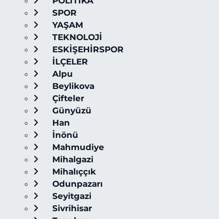
POLİTİKA
SPOR
YAŞAM
TEKNOLOJİ
ESKİŞEHİRSPOR
İLÇELER
Alpu
Beylikova
Çifteler
Günyüzü
Han
İnönü
Mahmudiye
Mihalgazi
Mihalıççık
Odunpazarı
Seyitgazi
Sivrihisar